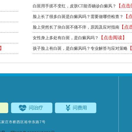
【点击
白斑用手搓不变红，皮肤CT能否确诊白癜风？
【
脸上长了很多白斑是白癜风吗？需要做哪些检查？
读】
【点
脸上突然长了块白斑不痛不痒，原因及应对指南
读】
【点击阅读】
女性身上多处有白斑，是白癜风吗？
】
孩子脸上有白斑，是白癜风吗？专业解答与应对策略
阅读】
石家庄市桥西区裕华东路7号