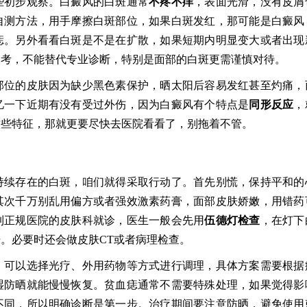
些初步观察。白癜风的白斑通常
不疼不痒
，表面光滑，没有皮屑
自测方法，用手摩擦白斑部位，如果白斑发红，那可能是白癜风
痣。另外看看白斑是不是在扩散，如果短期内明显变大或者出现
参考，不能替代专业诊断，特别是面部的白斑更需谨慎对待。
部位的皮肤因为缺少黑色素保护，晒太阳后容易发红甚至灼痛，
忆一下近期有没有受过外伤，因为白癜风有个特点是
同形反应
，
这些特征，那就更要尽快去医院看看了，别拖着不管。
持续存在的白斑，咱们就得采取行动了。首先别慌，保持平和的
其次千万别乱用偏方或者强效激素药膏，面部皮肤娇嫩，用错药
到正规医院的皮肤科就诊，医生一般会先用
伍德灯检查
，在灯下
。必要时还会做皮肤CT或者病理检查。
，可以选择光疗、外用药物等方式进行调理，具体方案需要根据
湿防晒就能慢慢恢复。贫血痣通常不需要特殊处理，如果觉得影
不同，所以明确诊断是第一步。治疗期间要注意防晒，避免使用