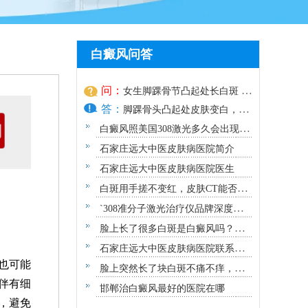
白癜风问答
问：
女生脚踝骨节凸起处长白斑 脱
答：
色原因与应对方法
脚踝骨头凸起处皮肤变白，颜
色脱失
白癜风照美国308激光多久会出现效
果？
石家庄远大中医皮肤病医院简介
石家庄远大中医皮肤病医院医生
白斑用手搓不变红，皮肤CT能否确
诊白癜风？
`308准分子激光治疗仪品牌深度解
析：专业视角下的优选指南`
脸上长了很多白斑是白癜风吗？需
要做哪些检查？
石家庄远大中医皮肤病医院联系方
也可能
式地址
脸上突然长了块白斑不痛不痒，原
伴有细
因及应对指南
邯郸治白癜风最好的医院在哪
，避免