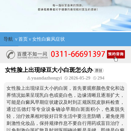
导航
ν
首页
ν
女性白癜风症状
女性脸上出现绿豆大小白斑怎么办
yuandazhongyi
2026-05-29
294
女性脸上出现绿豆大小的白斑，首先要观察颜色变化和边
界情况如果呈现乳白色或瓷白色，边缘清晰且逐渐扩大，
可能是白癜风早期症状建议及时到正规医院皮肤科检查，
通过伍德灯等专业设备确诊早期白斑面积小，色素脱失
轻，治疗效果相对较好日常生活中要注意防晒，避免使用
刺激性化妆品，保持规律作息不要自行用药或盲目治疗，
以免刺激白斑扩散及时就医明确诊断是关键，即使是白癜