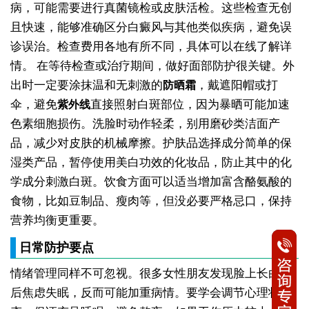
病，可能需要进行真菌镜检或皮肤活检。这些检查无创
且快速，能够准确区分白癜风与其他类似疾病，避免误
诊误治。检查费用各地有所不同，具体可以在线了解详
情。
在等待检查或治疗期间，做好面部防护很关键。外
出时一定要涂抹温和无刺激的
，戴遮阳帽或打
防晒霜
伞，避免
直接照射白斑部位，因为暴晒可能加速
紫外线
色素细胞损伤。洗脸时动作轻柔，别用磨砂类洁面产
品，减少对皮肤的机械摩擦。护肤品选择成分简单的保
湿类产品，暂停使用美白功效的化妆品，防止其中的化
学成分刺激白斑。饮食方面可以适当增加富含酪氨酸的
食物，比如豆制品、瘦肉等，但没必要严格忌口，保持
营养均衡更重要。
日常防护要点
情绪管理同样不可忽视。很多女性朋友发现脸上长白斑
后焦虑失眠，反而可能加重病情。要学会调节心理状