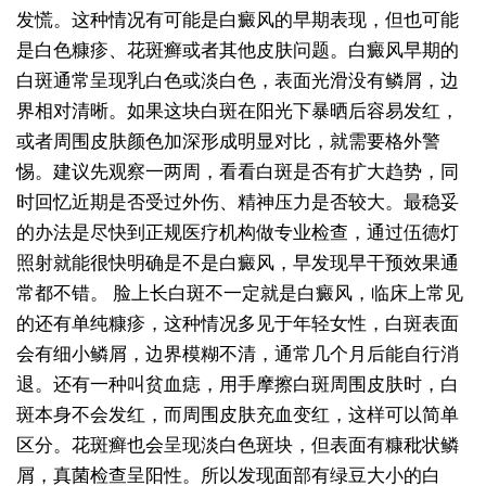
发慌。这种情况有可能是白癜风的早期表现，但也可能
是白色糠疹、花斑癣或者其他皮肤问题。白癜风早期的
白斑通常呈现乳白色或淡白色，表面光滑没有鳞屑，边
界相对清晰。如果这块白斑在阳光下暴晒后容易发红，
或者周围皮肤颜色加深形成明显对比，就需要格外警
惕。建议先观察一两周，看看白斑是否有扩大趋势，同
时回忆近期是否受过外伤、精神压力是否较大。最稳妥
的办法是尽快到正规医疗机构做专业检查，通过伍德灯
照射就能很快明确是不是白癜风，早发现早干预效果通
常都不错。
脸上长白斑不一定就是白癜风，临床上常见
的还有单纯糠疹，这种情况多见于年轻女性，白斑表面
会有细小鳞屑，边界模糊不清，通常几个月后能自行消
退。还有一种叫贫血痣，用手摩擦白斑周围皮肤时，白
斑本身不会发红，而周围皮肤充血变红，这样可以简单
区分。花斑癣也会呈现淡白色斑块，但表面有糠秕状鳞
屑，真菌检查呈阳性。所以发现面部有绿豆大小的白