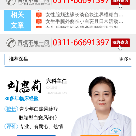
女生小腿迎面骨长白斑，腿部正面发白解答
女性脸颊边缘长淡色块边界模糊白斑是怎么回事
女生手腕外侧长小白斑且日常活动发白，警惕白癜风信号
相关
女生后腰中间长淡色斑腰部正中发白要紧吗
文章
女性前臂浅色斑块日晒后白斑会更明显吗
女性锁骨下方长白块胸前浅色斑点会不会变白癜风
女生脚趾甲旁长白点甲周皮肤变白怎么了
推荐医生
更多>
六科主任
ONLINE
TRANSLATION
30多年临床经验
擅长
青少年白癜风诊疗
肢端型白癜风诊疗
评价
专业、有耐心、热情