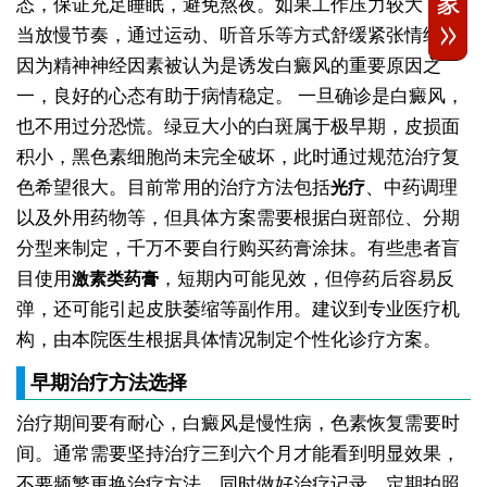
态，保证充足睡眠，避免熬夜。如果工作压力较大，适
当放慢节奏，通过运动、听音乐等方式舒缓紧张情绪。
因为精神神经因素被认为是诱发白癜风的重要原因之
一，良好的心态有助于病情稳定。
一旦确诊是白癜风，
也不用过分恐慌。绿豆大小的白斑属于极早期，皮损面
积小，黑色素细胞尚未完全破坏，此时通过规范治疗复
色希望很大。目前常用的治疗方法包括
、中药调理
光疗
以及外用药物等，但具体方案需要根据白斑部位、分期
分型来制定，千万不要自行购买药膏涂抹。有些患者盲
目使用
，短期内可能见效，但停药后容易反
激素类药膏
弹，还可能引起皮肤萎缩等副作用。建议到专业医疗机
构，由本院医生根据具体情况制定个性化诊疗方案。
早期治疗方法选择
治疗期间要有耐心，白癜风是慢性病，色素恢复需要时
间。通常需要坚持治疗三到六个月才能看到明显效果，
不要频繁更换治疗方法。同时做好治疗记录，定期拍照