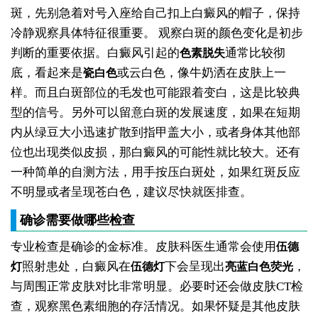
斑，先别急着对号入座给自己扣上白癜风的帽子，保持
冷静观察具体特征很重要。
观察白斑的颜色变化是初步
判断的重要依据。白癜风引起的
通常比较彻
色素脱失
底，看起来是
或云白色，像牛奶洒在皮肤上一
瓷白色
样。而且白斑部位的毛发也可能跟着变白，这是比较典
型的信号。另外可以留意白斑的发展速度，如果在短期
内从绿豆大小迅速扩散到指甲盖大小，或者身体其他部
位也出现类似皮损，那白癜风的可能性就比较大。还有
一种简单的自测方法，用手按压白斑处，如果红斑反应
不明显或者呈现苍白色，建议尽快就医排查。
确诊需要做哪些检查
专业检查是确诊的金标准。皮肤科医生通常会使用
伍德
照射患处，白癜风在
下会呈现出
，
灯
伍德灯
亮蓝白色荧光
与周围正常皮肤对比非常明显。必要时还会做皮肤CT检
查，观察黑色素细胞的存活情况。如果怀疑是其他皮肤