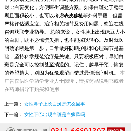
对比白斑变化，方便医生调整方案。如果白斑处于稳定
期且面积较小，也可以考虑
等外科手段，但需
表皮移植
严格评估适应症。治疗相关细节及费用问题，欢迎在线
咨询获取专业指导。
总的来说，女性脸上出现绿豆大小
的白斑，既不必惊慌失措，也不能掉以轻心。及时就医
明确诊断是第一步，日常做好防晒护肤和心理调节是基
础，坚持科学规范治疗是关键。只要积极应对，早期白
斑是完全可以控制甚至消退的。记住，越早干预，恢复
的希望越大，别因为犹豫观望而错过最佳治疗时机。
本
女性全身零星长浅白点多处小块白斑是什么
广告仅供医学药学专业人士阅读，请按药品说明书或者
女性手指关节长小白块指关节发白会不会扩
在药师指导下购买和使用
女性尾椎骨白斑是白癜风吗后背浅色皮损判断
女生腰窝长白斑凹陷脱色 警惕白癜风迹象
上一篇：
女性鼻子上长白斑是怎么回事
眼角细小白点、眼周浅色斑块，严重吗
女性肩膀后侧长白块后背肩颈连接处发白怎么回事
下一篇：
女性下巴出现白斑是白癜风吗
女生鼻翼下方长淡白斑怎么回事？鼻下皮肤发白原因详解
女性膝盖后方腿窝淡白斑是怎么回事 隐蔽处白斑咨询