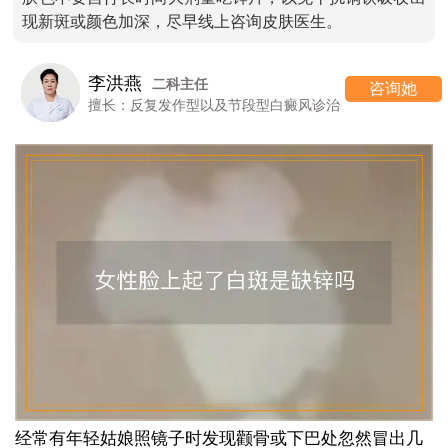
现新斑或颜色加深，尽早线上咨询皮肤医生。
李洪燕
二科主任
咨询她
擅长：反复发作型以及节段型白癜风诊治
经常有年轻姑娘照镜子时发现颧骨或下巴处忽然冒出几