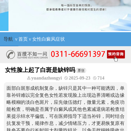
导航
ν
首页
ν
女性白癜风症状
女性脸上起了白斑是缺锌吗
yuandazhongyi
2025-09-23
714
面部白斑形成机制复杂，缺锌只是其中一种可能诱因，单
靠补锌难以完全复色女性若发现脸上出现边界清晰或边缘
略模糊的淡白色斑片，应先做伍德灯，微量元素，免疫功
能检查，明确是否属于白癜风或其他色素减退病若检查结
果提示锌水平偏低，可在医师指导下适当补锌，同时结合
抗复发干预，规律作息，减少情绪压力，才更易恢复原有
肤色不要自行长时间大剂量吃锌片，以免干扰铜铁吸收出