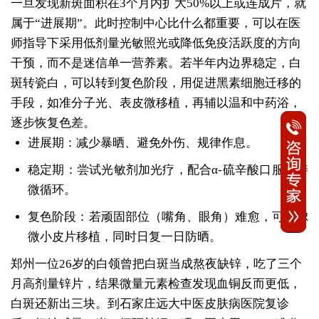
一旦发现新斑面积在3个月内扩大50%以上或连成片，就
属于“进展期”。此时控制中心比什么都重要，可以在医
师指导下采用低剂量光敏照光或降低免疫活跃度的方向
干预，而不是迷信单一营养素。若半年内边界稳定，白
斑转瓷白，可以转到复色阶段，用促进黑素细胞迁移的
手段，如准分子光、表皮微移植，再辅以温和中药浴，
逐步恢复色差。
进展期：减少暴晒、避免外伤、规律作息。
稳定期：尝试光敏剂加光疗，配合α-硫辛酸口服改善
微循环。
复色阶段：若顽固部位（嘴角、眼角）难愈，可考虑
微小皮片移植，同时日复一日防晒。
郑州一位26岁的白领曾把白斑当成熬夜缺锌，吃了三个
月高剂量锌片，结果微量元素检查发现血铜反而更低，
白斑还新出三块。到石家庄远大中医皮肤病医院复诊