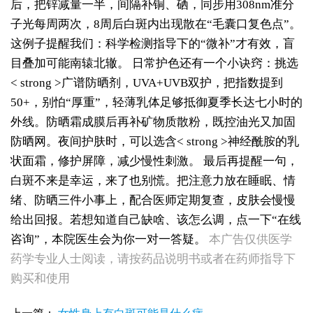
后，把锌减量一半，间隔补铜、硒，同步用308nm准分
子光每周两次，8周后白斑内出现散在“毛囊口复色点”。
这例子提醒我们：科学检测指导下的“微补”才有效，盲
目叠加可能南辕北辙。
日常护色还有一个小诀窍：挑选
< strong >广谱防晒剂
，UVA+UVB双护，把指数提到
50+，别怕“厚重”，轻薄乳体足够抵御夏季长达七小时的
外线。防晒霜成膜后再补矿物质散粉，既控油光又加固
防晒网。夜间护肤时，可以选含< strong >神经酰胺
的乳
状面霜，修护屏障，减少慢性刺激。
最后再提醒一句，
白斑不来是幸运，来了也别慌。把注意力放在睡眠、情
绪、防晒三件小事上，配合医师定期复查，皮肤会慢慢
给出回报。若想知道自己缺啥、该怎么调，点一下“在线
咨询”，本院医生会为你一对一答疑。
本广告仅供医学
药学专业人士阅读，请按药品说明书或者在药师指导下
女生脚踝骨节凸起处长白斑 脱色原因与应对方法
购买和使用
女性小腿冒出小白点，浅色斑点是白癜风吗
女性全身零星长浅白点多处小块白斑是什么
女性手指关节长小白块指关节发白会不会扩