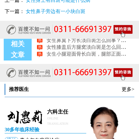
上一篇：
女性身上有白斑可能是什么病
女性尾椎骨白斑是白癜风吗后背浅色皮损判断
下一篇：
女性鼻子旁边有一小块白斑
女生腰窝长白斑凹陷脱色 警惕白癜风迹象
眼角细小白点、眼周浅色斑块，严重吗
女性肩膀后侧长白块后背肩颈连接处发白怎么回事
女生鼻翼下方长淡白斑怎么回事？鼻下皮肤发白原因详解
女性膝盖后方腿窝淡白斑是怎么回事 隐蔽处白斑咨询
相关
女生小腿迎面骨长白斑，腿部正面发白解答
文章
女性脸颊边缘长淡色块边界模糊白斑是怎么回事
女生手腕外侧长小白斑且日常活动发白，警惕白癜风信号
女生后腰中间长淡色斑腰部正中发白要紧吗
女性前臂浅色斑块日晒后白斑会更明显吗
推荐医生
更多>
六科主任
ONLINE
TRANSLATION
30多年临床经验