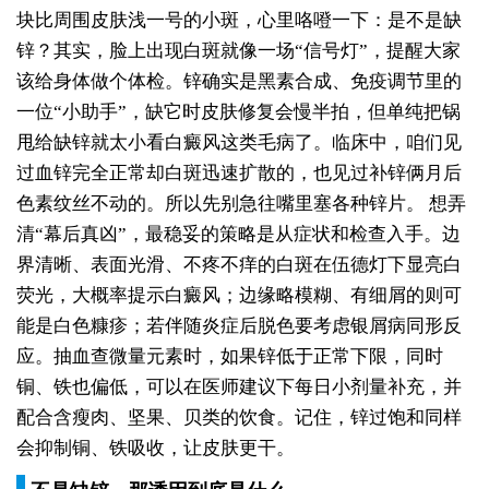
块比周围皮肤浅一号的小斑，心里咯噔一下：是不是缺
锌？其实，脸上出现白斑就像一场“信号灯”，提醒大家
该给身体做个体检。锌确实是黑素合成、免疫调节里的
一位“小助手”，缺它时皮肤修复会慢半拍，但单纯把锅
甩给缺锌就太小看白癜风这类毛病了。临床中，咱们见
过血锌完全正常却白斑迅速扩散的，也见过补锌俩月后
色素纹丝不动的。所以先别急往嘴里塞各种锌片。
想弄
清“幕后真凶”，最稳妥的策略是从症状和检查入手。边
界清晰、表面光滑、不疼不痒的白斑在伍德灯下显亮白
荧光，大概率提示白癜风；边缘略模糊、有细屑的则可
能是白色糠疹；若伴随炎症后脱色要考虑银屑病同形反
应。抽血查微量元素时，如果锌低于正常下限，同时
铜、铁也偏低，可以在医师建议下每日小剂量补充，并
配合含瘦肉、坚果、贝类的饮食。记住，锌过饱和同样
会抑制铜、铁吸收，让皮肤更干。