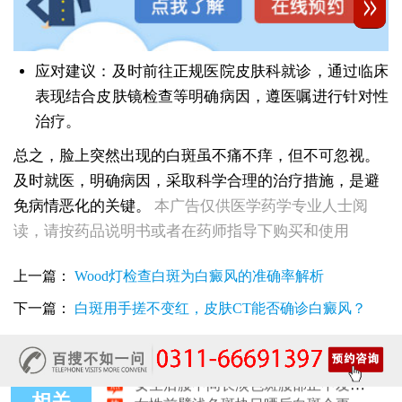
应对建议：及时前往正规医院皮肤科就诊，通过临床
表现结合皮肤镜检查等明确病因，遵医嘱进行针对性
治疗。
女性全身零星长浅白点多处小块白斑是什么
总之，脸上突然出现的白斑虽不痛不痒，但不可忽视。
女性手指关节长小白块指关节发白会不会扩
及时就医，明确病因，采取科学合理的治疗措施，是避
女性尾椎骨白斑是白癜风吗后背浅色皮损判断
免病情恶化的关键。
本广告仅供医学药学专业人士阅
女生腰窝长白斑凹陷脱色 警惕白癜风迹象
眼角细小白点、眼周浅色斑块，严重吗
读，请按药品说明书或者在药师指导下购买和使用
女性肩膀后侧长白块后背肩颈连接处发白怎么回事
女生鼻翼下方长淡白斑怎么回事？鼻下皮肤发白原因详解
上一篇：
Wood灯检查白斑为白癜风的准确率解析
女性膝盖后方腿窝淡白斑是怎么回事 隐蔽处白斑咨询
女生小腿迎面骨长白斑，腿部正面发白解答
下一篇：
白斑用手搓不变红，皮肤CT能否确诊白癜风？
女性脸颊边缘长淡色块边界模糊白斑是怎么回事
女生手腕外侧长小白斑且日常活动发白，警惕白癜风信号
女生后腰中间长淡色斑腰部正中发白要紧吗
女性前臂浅色斑块日晒后白斑会更明显吗