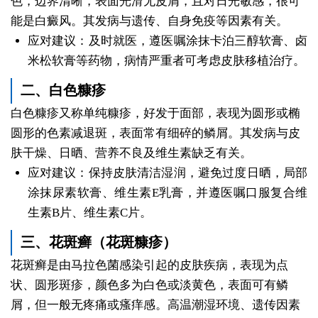
色，边界清晰，表面光滑无皮屑，且对日光敏感，很可
能是白癜风。其发病与遗传、自身免疫等因素有关。
应对建议：及时就医，遵医嘱涂抹卡泊三醇软膏、卤
米松软膏等药物，病情严重者可考虑皮肤移植治疗。
二、白色糠疹
白色糠疹又称单纯糠疹，好发于面部，表现为圆形或椭
圆形的色素减退斑，表面常有细碎的鳞屑。其发病与皮
肤干燥、日晒、营养不良及维生素缺乏有关。
应对建议：保持皮肤清洁湿润，避免过度日晒，局部
涂抹尿素软膏、维生素E乳膏，并遵医嘱口服复合维
生素B片、维生素C片。
三、花斑癣（花斑糠疹）
花斑癣是由马拉色菌感染引起的皮肤疾病，表现为点
状、圆形斑疹，颜色多为白色或淡黄色，表面可有鳞
屑，但一般无疼痛或瘙痒感。高温潮湿环境、遗传因素