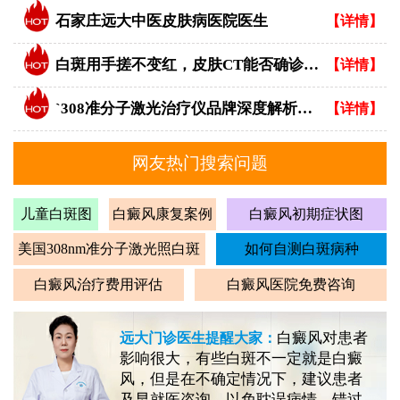
石家庄远大中医皮肤病医院医生
【详情】
白斑用手搓不变红，皮肤CT能否确诊白癜风？
【详情】
`308准分子激光治疗仪品牌深度解析：专业视角下的优选指南`
【详情】
网友热门搜索问题
儿童白斑图
白癜风康复案例
白癜风初期症状图
美国308nm准分子激光照白斑
如何自测白斑病种
白癜风治疗费用评估
白癜风医院免费咨询
白癜风对患者
远大门诊医生提醒大家：
影响很大，有些白斑不一定就是白癜
风，但是在不确定情况下，建议患者
及早就医咨询，以免耽误病情，错过