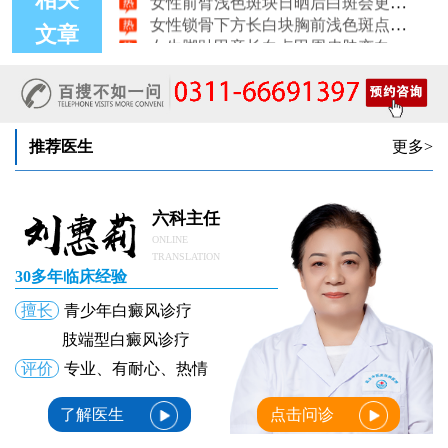
相关
女性锁骨下方长白块胸前浅色斑点会不会变白癜风
女生脚趾甲旁长白点甲周皮肤变白怎么了
文章
推荐医生
更多>
六科主任
ONLINE
TRANSLATION
30多年临床经验
擅长
青少年白癜风诊疗
肢端型白癜风诊疗
评价
专业、有耐心、热情
了解医生
点击问诊