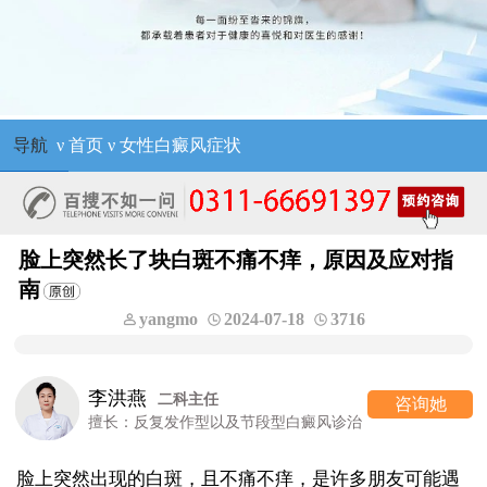
导航
ν
首页
ν
女性白癜风症状
脸上突然长了块白斑不痛不痒，原因及应对指
南
yangmo
2024-07-18
3716
高 霞
七科主任
咨询她
段型白癜风诊治
擅长：女性/颜面型白癜
脸上突然出现的白斑，且不痛不痒，是许多朋友可能遇