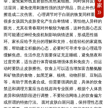
伞，避免紫外线直射损伤黑色素细胞。同时保持皮肤清
洁湿润，避免使用刺激性强的洗护用品，防止外伤和摩
擦造成二次伤害。
心理调节对于白斑的恢复同样重要。
很多女孩因为皮肤变化产生自卑情绪，害怕他人异样的
眼光，尤其在青春期对外貌较为敏感，这种负面心态反
而可能通过神经免疫机制影响病情进展，形成恶性循
环。家长应给予充分的理解和支持，创造轻松的家庭氛
围，帮助建立积极的心态，必要时可寻求专业心理疏导
缓解焦虑。生活作息方面要保证充足睡眠，避免熬夜和
过度劳累，适当进行体育锻炼增强体质和免疫力，但运
动时要防止皮肤擦伤。饮食上可以适当增加富含酪氨酸
和矿物质的食物，如黑芝麻、核桃、动物肝脏、豆制品
等，有助于黑色素合成。但需要强调的是，具体的饮食
禁忌和调理方案应当在线咨询专业医师，根据个人体质
差异和病情阶段进行调整，不要轻信网络上的饮食偏方
或所谓的特效疗法。
面对皮肤白斑问题，保持理性态度