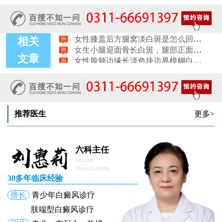
女性肩膀后侧长白块后背肩颈连接处发白怎么回事
女生鼻翼下方长淡白斑怎么回事？鼻下皮肤发白原因详解
女性膝盖后方腿窝淡白斑是怎么回事 隐蔽处白斑咨询
女生小腿迎面骨长白斑，腿部正面发白解答
相关
女性脸颊边缘长淡色块边界模糊白斑是怎么回事
文章
女生手腕外侧长小白斑且日常活动发白，警惕白癜风信号
女生后腰中间长淡色斑腰部正中发白要紧吗
推荐医生
更多>
六科主任
ONLINE
TRANSLATION
30多年临床经验
擅长
青少年白癜风诊疗
肢端型白癜风诊疗