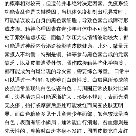
的概率相对较高，但遗传并非绝对决定因素。免疫系统
功能紊乱也是关键诱因，当机体免疫机制出现异常时，
可能错误攻击自身的黑色素细胞，导致色素合成障碍形
成皮损。精神心理因素在青少年群体中不可忽视，长期
处于紧张焦虑状态、面临升学压力或情绪波动较大，都
可能通过神经内分泌途径影响皮肤健康。此外，微量元
素摄入不均衡，特别是铜、锌等参与黑色素合成的元素
缺乏，以及皮肤遭受外伤、晒伤或接触某些化学物质，
都可能成为白斑出现的导火索，需要综合考量。
日常中
可以通过一些特征初步辨别白斑性质。白癜风所形成的
皮损通常呈现纯白色或瓷白色，与周围正常皮肤对比鲜
明，边界清楚且可能逐渐扩大，形状不规则，表面光滑
无皮疹，拍打或摩擦后患处可能发红而周围皮肤更明
显。而白色糠疹多见于儿童青少年面部，颜色较浅呈淡
白色，表面有细小鳞屑，通常能自行消退。贫血痣则是
先天性的，摩擦时白斑本身不发红，周围皮肤充血发红