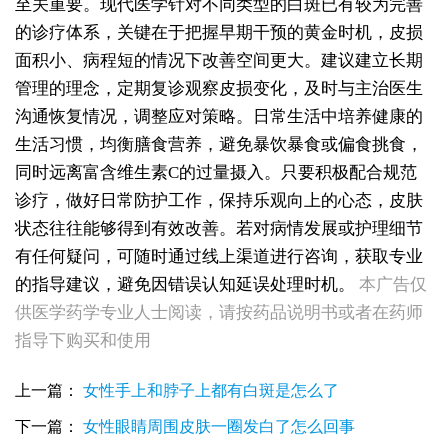
至关重要。现代医学针对不同类型的白斑已有较为完善
的诊疗体系，关键在于把握早期干预的黄金时机，皮损
面积小、病程短的情况下改善空间更大。建议建立长期
管理的理念，定期复诊观察皮损变化，及时与主治医生
沟通恢复情况，调整应对策略。日常生活中培养健康的
生活习惯，均衡膳食营养，避免暴饮暴食或偏食挑食，
同时远离富含维生素C的过量摄入。只要积极配合规范
诊疗，做好日常防护工作，保持乐观向上的心态，皮肤
状态往往能够得到有效改善。若对病情发展或护理细节
有任何疑问，可随时通过线上渠道进行咨询，获取专业
女性后背腰窝长小白点凹陷处色素变淡，是白癜风早期症状吗
的指导建议，避免因错误认知延误处理时机。
本广告仅
女生脚踝骨节凸起处长白斑 脱色原因与应对方法
供医学药学专业人士阅读，请按药品说明书或者在药师
女性小腿冒出小白点，浅色斑点是白癜风吗
指导下购买和使用
女性全身零星长浅白点多处小块白斑是什么
女性手指关节长小白块指关节发白会不会扩
上一篇：
女性手上和脖子上都有白斑是怎么了
女性尾椎骨白斑是白癜风吗后背浅色皮损判断
女生腰窝长白斑凹陷脱色 警惕白癜风迹象
下一篇：
女性眼睛周围皮肤一圈发白了怎么回事
眼角细小白点、眼周浅色斑块，严重吗