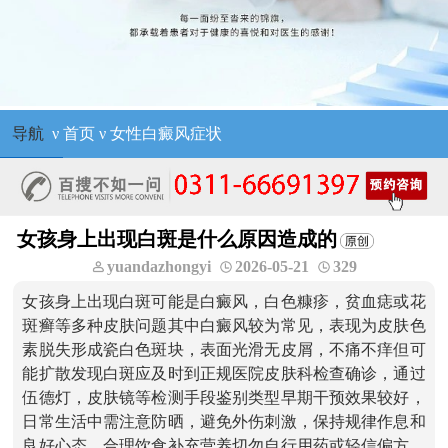
导航
ν
首页
ν
女性白癜风症状
女孩身上出现白斑是什么原因造成的
yuandazhongyi
2026-05-21
329
女孩身上出现白斑可能是白癜风，白色糠疹，贫血痣或花
斑癣等多种皮肤问题其中白癜风较为常见，表现为皮肤色
素脱失形成瓷白色斑块，表面光滑无皮屑，不痛不痒但可
能扩散发现白斑应及时到正规医院皮肤科检查确诊，通过
伍德灯，皮肤镜等检测手段鉴别类型早期干预效果较好，
日常生活中需注意防晒，避免外伤刺激，保持规律作息和
良好心态，合理饮食补充营养切勿自行用药或轻信偏方，