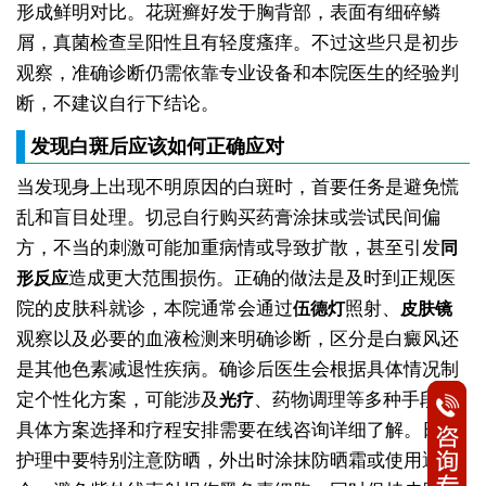
形成鲜明对比。花斑癣好发于胸背部，表面有细碎鳞
屑，真菌检查呈阳性且有轻度瘙痒。不过这些只是初步
观察，准确诊断仍需依靠专业设备和本院医生的经验判
断，不建议自行下结论。
发现白斑后应该如何正确应对
当发现身上出现不明原因的白斑时，首要任务是避免慌
乱和盲目处理。切忌自行购买药膏涂抹或尝试民间偏
方，不当的刺激可能加重病情或导致扩散，甚至引发
同
造成更大范围损伤。正确的做法是及时到正规医
形反应
院的皮肤科就诊，本院通常会通过
照射、
伍德灯
皮肤镜
观察以及必要的血液检测来明确诊断，区分是白癜风还
是其他色素减退性疾病。确诊后医生会根据具体情况制
定个性化方案，可能涉及
、药物调理等多种手段，
光疗
具体方案选择和疗程安排需要在线咨询详细了解。日常
护理中要特别注意防晒，外出时涂抹防晒霜或使用遮阳