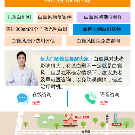
儿童白斑图
白癜风康复案例
白癜风初期症状图
美国308nm准分子激光照白斑
如何自测白斑病种
白癜风治疗费用评估
白癜风医院免费咨询
白癜风对患者
远大门诊医生提醒大家：
影响很大，有些白斑不一定就是白癜
风，但是在不确定情况下，建议患者
及早就医咨询，以免耽误病情，错过
治疗时机。
在线咨询
语音咨询
免费
免费