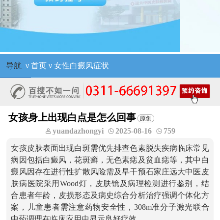
导航
ν
首页
ν
女性白癜风症状
女孩身上出现白点是怎么回事
yuandazhongyi
2025-08-16
759
女孩皮肤表面出现白斑需优先排查色素脱失疾病临床常见
病因包括白癜风，花斑癣，无色素痣及贫血痣等，其中白
癜风因存在进行性扩散风险需及早干预石家庄远大中医皮
肤病医院采用Wood灯，皮肤镜及病理检测进行鉴别，结
合患者年龄，皮损形态及病史综合分析治疗强调个体化方
案，儿童患者需注意药物安全性，308m准分子激光联合
中药调理在临床应用中显示良好疗效。