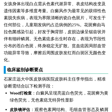
女孩身体出现白点需从色素代谢异常、表皮结构改变及
遗传因素等多维度考量。白癜风作为最常见的获得性色
素脱失疾病，表现为界限清晰的瓷白色斑片，可发生于
任何部位，儿童期发病约占总病例的25%。花斑癣由马
拉色菌感染引起，好发于胸背部，皮损边缘呈锯齿状并
伴有细碎鳞屑。无色素痣多出生时存在，表现为节段性
分布的苍白色斑，终身稳定无扩散。贫血痣因局部血管
功能异常导致，摩擦后周围皮肤发红而白斑区无颜色变
化。
临床鉴别诊断要点
石家庄远大中医皮肤病医院皮肤科主任李华指出，精准
诊断需结合以下检测手段：
：白癜风呈现亮蓝白色荧光，花斑癣为黄
Wood灯检查
绿色荧光，无色素痣无特异性显影
：观察色素网结构、毛细血管形态及鳞屑
皮肤镜评估