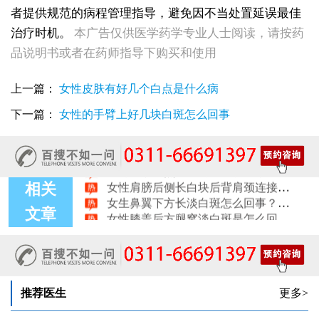
者提供规范的病程管理指导，避免因不当处置延误最佳
治疗时机。
本广告仅供医学药学专业人士阅读，请按药
女性后背腰窝长小白点凹陷处色素变淡，是白癜风早期症状吗
品说明书或者在药师指导下购买和使用
女生脚踝骨节凸起处长白斑 脱色原因与应对方法
女性小腿冒出小白点，浅色斑点是白癜风吗
上一篇：
女性皮肤有好几个白点是什么病
女性全身零星长浅白点多处小块白斑是什么
女性手指关节长小白块指关节发白会不会扩
下一篇：
女性的手臂上好几块白斑怎么回事
女性尾椎骨白斑是白癜风吗后背浅色皮损判断
女生腰窝长白斑凹陷脱色 警惕白癜风迹象
眼角细小白点、眼周浅色斑块，严重吗
女性肩膀后侧长白块后背肩颈连接处发白怎么回事
相关
女生鼻翼下方长淡白斑怎么回事？鼻下皮肤发白原因详解
女性膝盖后方腿窝淡白斑是怎么回事 隐蔽处白斑咨询
文章
女生小腿迎面骨长白斑，腿部正面发白解答
女性脸颊边缘长淡色块边界模糊白斑是怎么回事
女生手腕外侧长小白斑且日常活动发白，警惕白癜风信号
女生后腰中间长淡色斑腰部正中发白要紧吗
推荐医生
更多>