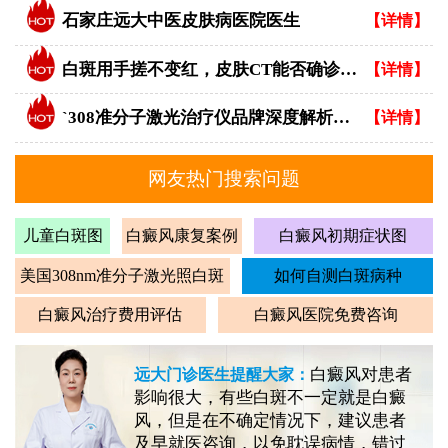
石家庄远大中医皮肤病医院医生
【详情】
白斑用手搓不变红，皮肤CT能否确诊白癜风？
【详情】
`308准分子激光治疗仪品牌深度解析：专业视角下的优选指南`
【详情】
网友热门搜索问题
儿童白斑图
白癜风康复案例
白癜风初期症状图
美国308nm准分子激光照白斑
如何自测白斑病种
白癜风治疗费用评估
白癜风医院免费咨询
白癜风对患者
远大门诊医生提醒大家：
影响很大，有些白斑不一定就是白癜
风，但是在不确定情况下，建议患者
及早就医咨询，以免耽误病情，错过