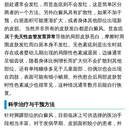
损处通常会发红，而贫血痣则不会发红，这是简单区分
两者的一个方法。另外白癜风具有扩散性，如果不加干
预，白斑面积可能逐渐扩大，或者身体其他部位出现新
的皮损。
当然并非所有的皮肤发白都是白癜风。贫血痣
属于
导致的局部皮肤苍白，摩擦时周
先天性血管发育异常
围皮肤发红而白斑本身不发红。无色素痣则是出生时就
存在或者婴幼儿期出现的局限性色素减退斑，边缘通常
呈锯齿状，随着身体比例增长而扩大但不会扩散到其他
部位。还有单纯糠疹多见于儿童面部，但偶尔也会出现
在四肢，表面可能有细小鳞屑。外伤愈合后局部皮肤暂
时性色素减少也很常见，这种情况通常数月后能自行恢
复。
科学治疗与干预方法
针对脚踝部位的白癜风，目前临床上可供选择的医治手
段相当丰富。对于发病早期、皮损面积较小的患者，外