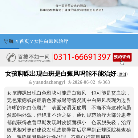
导航
ν
首页
ν
女性白癜风治疗
女孩脚踝出现白斑是白癜风吗能不能治好
yuandazhongyi
2026-06-02
363
女孩脚踝出现白色斑块可能是白癜风，也可能是贫血痣，
无色素痣或炎症后色素减退等情况其中白癜风表现为边界
清晰的瓷白色斑片，表面光滑无皮屑，不痛不痒这种病虽
然影响外观，但绝非不治之症，通过规范治疗大部分患者
都能获得改善早期发现时皮损面积小，色素脱失轻，治疗
效果相对更好建议发现皮肤异常后尽早到正规医院检查确
诊，明确病因后针对性处理，不要自行盲目用药。