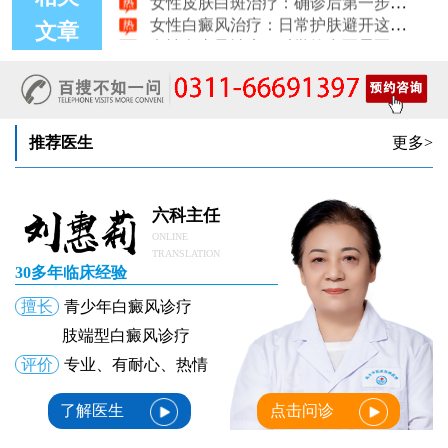
女性白癜风治疗：日常护肤避开这些刺激成分
女性白癜风治疗：科学饮食不需要过度忌口
文章
女性皮肤病医院白斑诊疗收费明细公开
女性白癜风治疗：中药熏蒸改善微循环的作用
推荐医生
更多>
六科主任
ONLINE
TRANSLATION
30多年临床经验
擅长
青少年白癜风诊疗
肢端型白癜风诊疗
评价
专业、有耐心、热情
了解医生
点击问诊