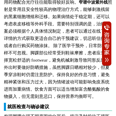
用药物配合光疗往往能取得较好反响。
照
窄谱中波紫外线
射是常用且安全性较高的物理治疗方式，能够刺激残留
的黑素细胞增殖和迁移。如果病情处于稳定期，还可以
考虑表皮移植等外科手段。需要特别强调的是，治疗方
案必须根据个人具体情况制定，患者可以通过在线了解
详情的方式获取更适合自己的干预建议，切忌听信偏方
或者自行购买药物涂抹。
除了医学干预外，日常防护同
样不可忽视。脚踝部位经常受到鞋袜摩擦，患者应当选
择宽松舒适的 footwear，避免机械刺激导致同形反应。
外出时要做好防晒措施，虽然脚踝日晒相对较少，但夏
季穿凉鞋时仍需注意防护。保持良好的作息习惯，避免
精神紧张和压力过大，因为情绪波动可能影响免疫系统
进而加重病情。饮食方面可以适当增加富含酪氨酸的食
物摄入，但无需刻意忌口，保持营养均衡即可。
就医检查与确诊建议