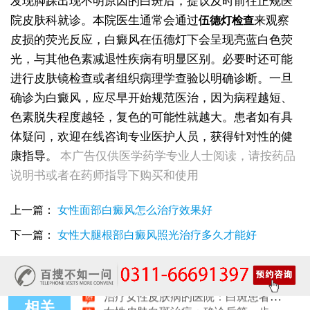
发现脚踝出现不明原因的白斑后，提议及时前往正规医
院皮肤科就诊。本院医生通常会通过
来观察
伍德灯检查
皮损的荧光反应，白癜风在伍德灯下会呈现亮蓝白色荧
光，与其他色素减退性疾病有明显区别。必要时还可能
进行皮肤镜检查或者组织病理学查验以明确诊断。一旦
确诊为白癜风，应尽早开始规范医治，因为病程越短、
色素脱失程度越轻，复色的可能性就越大。患者如有具
体疑问，欢迎在线咨询专业医护人员，获得针对性的健
女性白斑康复随访服务对比：好医院该做到哪些
康指导。
本广告仅供医学药学专业人士阅读，请按药品
女性皮肤白斑误诊后，白癜风治疗方案怎么调整才有效
女性白癜风治疗：遮盖产品选择安全标准是什么
说明书或者在药师指导下购买和使用
女性皮肤白斑护理指南：家属陪伴需留意的细节
女性白癜风治疗：微量元素补充对康复的作用
上一篇：
女性面部白癜风怎么治疗效果好
治疗女性皮肤病的医院：白斑患者康复训练指导手册
下一篇：
女性大腿根部白癜风照光治疗多久才能好
女性白斑专科诊疗：收费透明化说明
女性白癜风稳定期移植手术：需要满足哪些条件？
女性白癜风：饮食忌口的科学标准是什么
治疗女性皮肤病的医院：白斑患者线上复诊操作步骤
女性皮肤白斑治疗：确诊后第一步该做什么
相关