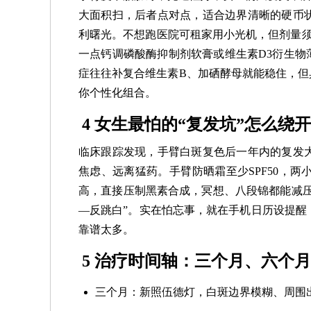
大面积扫，后者点对点，适合边界清晰的硬币
利曙光。不想跑医院可租家用小光机，但剂量须
一点钙调磷酸酶抑制剂软膏或维生素D3衍生物
症往往补复合维生素B、加硒酵母就能稳住，但
你个性化组合。
4 女生最怕的“复发坑”怎么绕开
临床跟踪发现，手臂白斑复色后一年内的复发
焦虑、远离猛药。手臂防晒霜至少SPF50，
高，直接压制黑素合成，冥想、八段锦都能减压
—反跳白”。实在怕忘事，就在手机日历设提醒
靠谱太多。
5 治疗时间轴：三个月、六个
三个月：新照伍德灯，白斑边界模糊、周围