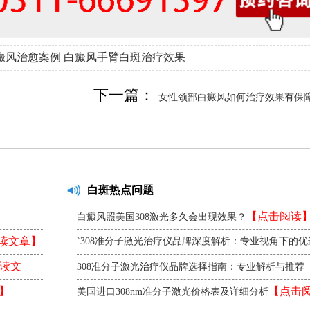
癜风治愈案例
白癜风手臂白斑治疗效果
下一篇：
女性颈部白癜风如何治疗效果有保
白斑热点问题
【点击阅读
白癜风照美国308激光多久会出现效果？
读文章】
`308准分子激光治疗仪品牌深度解析：专业视角下的优
【点击阅读】
读文
`
308准分子激光治疗仪品牌选择指南：专业解析与推荐
阅读】
】
【点击
美国进口308nm准分子激光价格表及详细分析