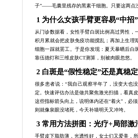
子”——毛囊里残存的黑素干细胞。只要这两点
1 为什么女孩手臂更容易“中招”
从门诊数据看，女性手臂白斑比例高过男性，
积月累就会把皮肤免疫功能搅乱；再加上生理
细胞一踩就罢工。于是你发现：夏天暴晒后白
靠伍德灯和三维皮肤CT测算，别被肉眼忽悠。
2 白斑是“假性稳定”还是真稳定
很多患者说：“我自己观察半年了，没变大也没
定。快速评估办法是做共聚焦激光扫描，看真皮
这些指标箭头向上，说明体内还在“着火”，必
则就像泉眼没堵死，今天补墙明天又冲垮。
3 常用方法拼图：光疗+局部激
手臂皮下脂肪薄，光透性好，女士们又爱美，所