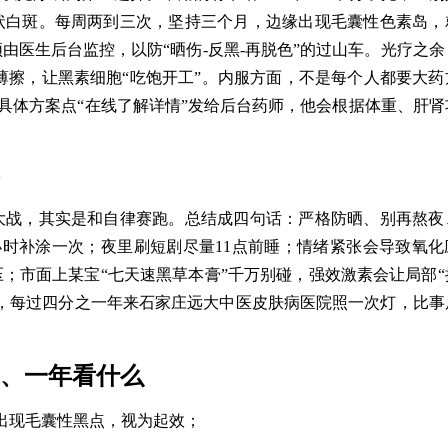
状白斑。每周两到三次，坚持三个月，边缘出现毛囊性色素岛，
由医生后台监控，以防“晒伤-反黑-再脱色”的过山车。光疗之余
薄擦，让黑素细胞“吃饱开工”。内服方面，不是每个人都要大药
具体方案点“在线了解详情”发给后台药师，他会根据体重、肝肾
大战，其实是和自律赛跑。总结成四句话：严格防晒、别再熬夜
两小时补涂一次；夜里刷短剧尽量11点前睡；情绪紧张会导致氧化
；市面上某宝“七天速黑草本膏”千万别碰，强效激素会让局部“
，每过四分之一年来石家庄远大中医皮肤病医院照一次灯，比事
月、一年看什么
出现毛囊性黑点，视为起效；