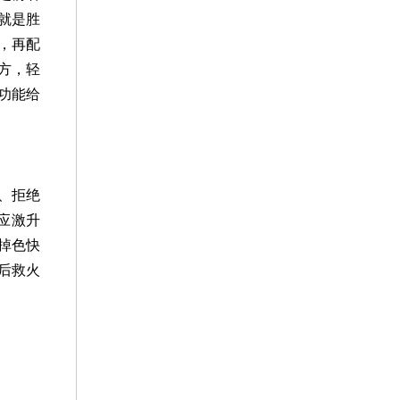
就是胜
，再配
方，轻
功能给
、拒绝
应激升
掉色快
后救火