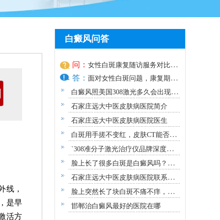
白癜风问答
问：
女性白斑康复随访服务对比：
答：
好医院该做到哪些
面对女性白斑问题，康复期的
随访服
白癜风照美国308激光多久会出现效
果？
石家庄远大中医皮肤病医院简介
石家庄远大中医皮肤病医院医生
白斑用手搓不变红，皮肤CT能否确
诊白癜风？
`308准分子激光治疗仪品牌深度解
析：专业视角下的优选指南`
脸上长了很多白斑是白癜风吗？需
要做哪些检查？
石家庄远大中医皮肤病医院联系方
外线，
式地址
脸上突然长了块白斑不痛不痒，原
，是早
因及应对指南
邯郸治白癜风最好的医院在哪
激活方