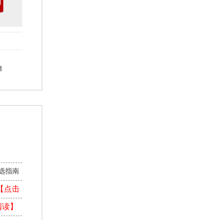
障
】
选指南
【点击
阅读】