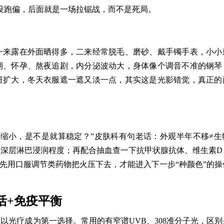
没跑偏，后面就是一场拉锯战，而不是死局。
一来露在外面晒得多，二来经常脱毛、磨砂、戴手镯手表，小小
期、怀孕、熬夜追剧，内分泌波动大，身体像个调音不准的钢琴
斑扩大，冬天衣服遮一遮又淡一点，其实这是光影错觉，真正的
缩小，是不是就算稳定？”皮肤科有句老话：外观半年不移≠生
深层淋巴浸润程度；再配合抽血查一下抗甲状腺抗体、维生素D
须先用口服调节类药物把火压下去，才能进入下一步“种颜色”的操
活+免疫平衡
以光疗成为第一选择。常用的有窄谱UVB、308准分子光，区别