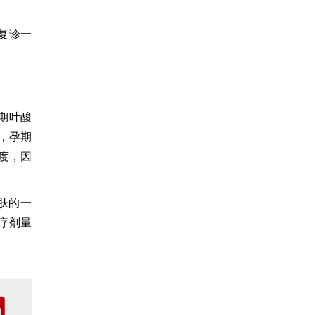
复诊一
期叶酸
，孕期
度，因
肤的一
疗剂量