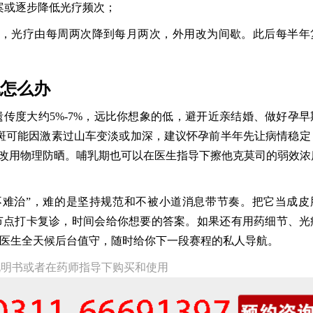
案或逐步降低光疗频次；
”，光疗由每周两次降到每月两次，外用改为间歇。此后每半年
乳怎么办
遗传度大约5%-7%，远比你想象的低，避开近亲结婚、做好孕早
斑可能因激素过山车变淡或加深，建议怀孕前半年先让病情稳定
改用物理防晒。哺乳期也可以在医生指导下擦他克莫司的弱效浓
不难治”，难的是坚持规范和不被小道消息带节奏。把它当成皮
节点打卡复诊，时间会给你想要的答案。如果还有用药细节、光
院医生全天候后台值守，随时给你下一段赛程的私人导航。
说明书或者在药师指导下购买和使用