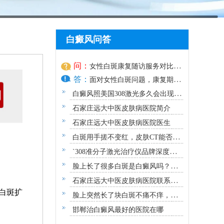
白癜风问答
问：
女性白斑康复随访服务对比：
答：
好医院该做到哪些
面对女性白斑问题，康复期的
随访服
白癜风照美国308激光多久会出现效
果？
石家庄远大中医皮肤病医院简介
石家庄远大中医皮肤病医院医生
白斑用手搓不变红，皮肤CT能否确
诊白癜风？
`308准分子激光治疗仪品牌深度解
析：专业视角下的优选指南`
脸上长了很多白斑是白癜风吗？需
要做哪些检查？
石家庄远大中医皮肤病医院联系方
白斑扩
式地址
脸上突然长了块白斑不痛不痒，原
因及应对指南
邯郸治白癜风最好的医院在哪