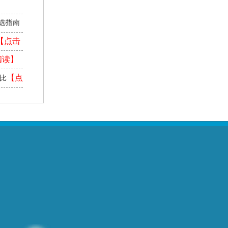
】
选指南
【点击
阅读】
【点
对比