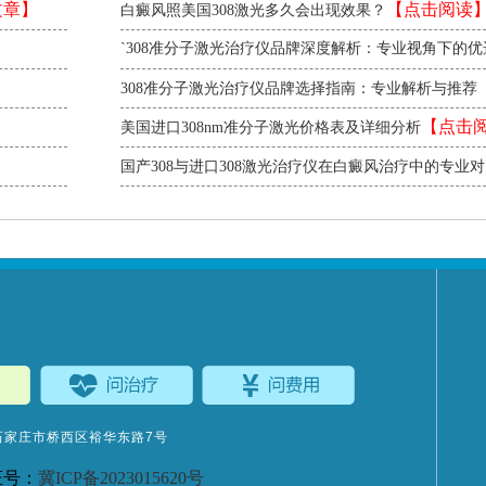
文章】
【点击阅读
白癜风照美国308激光多久会出现效果？
`308准分子激光治疗仪品牌深度解析：专业视角下的优
【点击阅读】
`
308准分子激光治疗仪品牌选择指南：专业解析与推荐
阅读】
【点击
美国进口308nm准分子激光价格表及详细分析
国产308与进口308激光治疗仪在白癜风治疗中的专业
击阅读】
石家庄市桥西区裕华东路7号
证号：
冀ICP备2023015620号