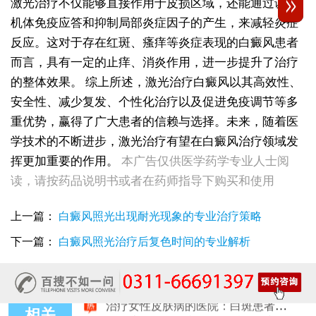
激光治疗不仅能够直接作用于皮损区域，还能通过调节
机体免疫应答和抑制局部炎症因子的产生，来减轻炎症
反应。这对于存在红斑、瘙痒等炎症表现的白癜风患者
而言，具有一定的止痒、消炎作用，进一步提升了治疗
的整体效果。
综上所述，激光治疗白癜风以其高效性、
安全性、减少复发、个性化治疗以及促进免疫调节等多
重优势，赢得了广大患者的信赖与选择。未来，随着医
学技术的不断进步，激光治疗有望在白癜风治疗领域发
女性白斑康复随访服务对比：好医院该做到哪些
挥更加重要的作用。
本广告仅供医学药学专业人士阅
女性皮肤白斑误诊后，白癜风治疗方案怎么调整才有效
读，请按药品说明书或者在药师指导下购买和使用
女性白癜风治疗：遮盖产品选择安全标准是什么
女性皮肤白斑护理指南：家属陪伴需留意的细节
女性白癜风治疗：微量元素补充对康复的作用
上一篇：
白癜风照光出现耐光现象的专业治疗策略
治疗女性皮肤病的医院：白斑患者康复训练指导手册
下一篇：
白癜风照光治疗后复色时间的专业解析
女性白斑专科诊疗：收费透明化说明
女性白癜风稳定期移植手术：需要满足哪些条件？
女性白癜风：饮食忌口的科学标准是什么
治疗女性皮肤病的医院：白斑患者线上复诊操作步骤
女性皮肤白斑治疗：确诊后第一步该做什么
相关