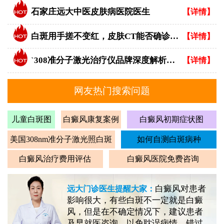
石家庄远大中医皮肤病医院医生
【详情】
白斑用手搓不变红，皮肤CT能否确诊白癜风？
【详情】
`308准分子激光治疗仪品牌深度解析：专业视角下的优选指南`
【详情】
网友热门搜索问题
儿童白斑图
白癜风康复案例
白癜风初期症状图
美国308nm准分子激光照白斑
如何自测白斑病种
白癜风治疗费用评估
白癜风医院免费咨询
白癜风对患者
远大门诊医生提醒大家：
影响很大，有些白斑不一定就是白癜
风，但是在不确定情况下，建议患者
及早就医咨询，以免耽误病情，错过