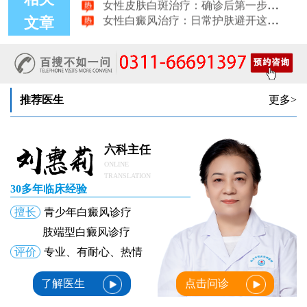
女性白癜风治疗：日常护肤避开这些刺激成分
女性白癜风治疗：科学饮食不需要过度忌口
文章
女性皮肤病医院白斑诊疗收费明细公开
女性白癜风治疗：中药熏蒸改善微循环的作用
推荐医生
更多>
六科主任
ONLINE
TRANSLATION
30多年临床经验
擅长
青少年白癜风诊疗
肢端型白癜风诊疗
评价
专业、有耐心、热情
了解医生
点击问诊