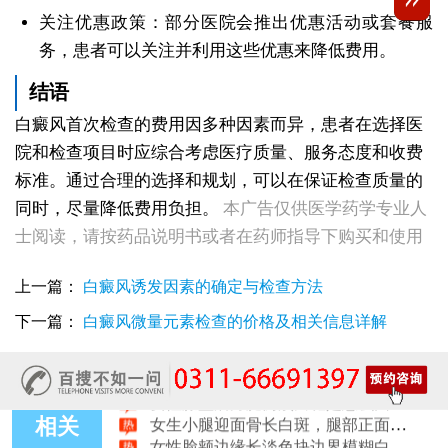
关注优惠政策：部分医院会推出优惠活动或套餐服
务，患者可以关注并利用这些优惠来降低费用。
结语
白癜风首次检查的费用因多种因素而异，患者在选择医
院和检查项目时应综合考虑医疗质量、服务态度和收费
标准。通过合理的选择和规划，可以在保证检查质量的
同时，尽量降低费用负担。
本广告仅供医学药学专业人
女性全身零星长浅白点多处小块白斑是什么
士阅读，请按药品说明书或者在药师指导下购买和使用
女性手指关节长小白块指关节发白会不会扩
女性尾椎骨白斑是白癜风吗后背浅色皮损判断
上一篇：
白癜风诱发因素的确定与检查方法
女生腰窝长白斑凹陷脱色 警惕白癜风迹象
眼角细小白点、眼周浅色斑块，严重吗
下一篇：
白癜风微量元素检查的价格及相关信息详解
女性肩膀后侧长白块后背肩颈连接处发白怎么回事
女生鼻翼下方长淡白斑怎么回事？鼻下皮肤发白原因详解
女性膝盖后方腿窝淡白斑是怎么回事 隐蔽处白斑咨询
女生小腿迎面骨长白斑，腿部正面发白解答
相关
女性脸颊边缘长淡色块边界模糊白斑是怎么回事
女生手腕外侧长小白斑且日常活动发白，警惕白癜风信号