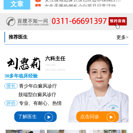
文章
女生后腰中间长淡色斑腰部正中发白要紧吗
女性前臂浅色斑块日晒后白斑会更明显吗
女性锁骨下方长白块胸前浅色斑点会不会变白癜风
女生脚趾甲旁长白点甲周皮肤变白怎么了
推荐医生
更多>
六科主任
ONLINE
TRANSLATION
30多年临床经验
擅长
青少年白癜风诊疗
肢端型白癜风诊疗
评价
专业、有耐心、热情
了解医生
点击问诊