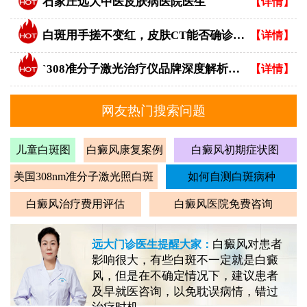
石家庄远大中医皮肤病医院医生
【详情】
白斑用手搓不变红，皮肤CT能否确诊白癜风？
【详情】
`308准分子激光治疗仪品牌深度解析：专业视角下的优选指南`
【详情】
网友热门搜索问题
儿童白斑图
白癜风康复案例
白癜风初期症状图
美国308nm准分子激光照白斑
如何自测白斑病种
白癜风治疗费用评估
白癜风医院免费咨询
白癜风对患者
远大门诊医生提醒大家：
影响很大，有些白斑不一定就是白癜
风，但是在不确定情况下，建议患者
及早就医咨询，以免耽误病情，错过