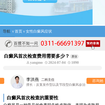
导航
ν
首页
ν
女性白癜风症状
白癜风首次检查费用需要多少？
yangmo
2024-07-04
1090
李洪燕
二科主任
咨询她
擅长：反复发作型以及节段型白癜风诊治
白癜风首次检查的重要性