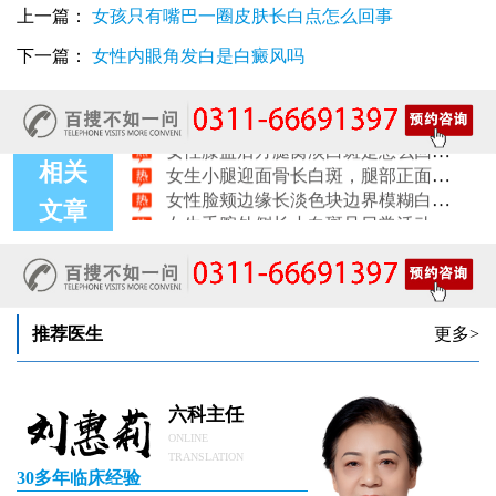
女性尾椎骨白斑是白癜风吗后背浅色皮损判断
上一篇：
女孩只有嘴巴一圈皮肤长白点怎么回事
女生腰窝长白斑凹陷脱色 警惕白癜风迹象
眼角细小白点、眼周浅色斑块，严重吗
下一篇：
女性内眼角发白是白癜风吗
女性肩膀后侧长白块后背肩颈连接处发白怎么回事
女生鼻翼下方长淡白斑怎么回事？鼻下皮肤发白原因详解
女性膝盖后方腿窝淡白斑是怎么回事 隐蔽处白斑咨询
女生小腿迎面骨长白斑，腿部正面发白解答
相关
女性脸颊边缘长淡色块边界模糊白斑是怎么回事
女生手腕外侧长小白斑且日常活动发白，警惕白癜风信号
文章
女生后腰中间长淡色斑腰部正中发白要紧吗
推荐医生
更多>
六科主任
ONLINE
TRANSLATION
30多年临床经验