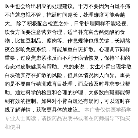
医生也会给出相应的处理建议。千万不要因为白斑不痛
不痒就忽视不管，拖延时间越长，处理难度可能会越
大。
除了积极配合检查之外，日常护理同样不能轻视。
饮食方面要注意营养合理，适当补充富含酪氨酸的食
物，比如豆制品、瘦肉等。作息规律也很关键，长期熬
夜会影响免疫系统，可能加重白斑扩散。心理调节同样
重要，过度焦虑紧张反而不利于病情恢复，保持平和的
心态对皮肤健康有帮助。
总的来说，女生小臂出现零散
白块确实存在扩散的风险，但具体情况因人而异。重要
的是不要自行猜测或盲目处理，而应该及时寻求专业帮
助。通过科学的检查和合理的护理，大多数白斑都能得
到有效的控制。如果对小臂白斑还有疑问，可以随时在
女性后背腰窝长小白点凹陷处色素变淡，是白癜风早期症状吗
线了解详情，获取更具体的建议。
本广告仅供医学药学
女生脚踝骨节凸起处长白斑 脱色原因与应对方法
专业人士阅读，请按药品说明书或者在药师指导下购买
女性小腿冒出小白点，浅色斑点是白癜风吗
女性全身零星长浅白点多处小块白斑是什么
和使用
女性手指关节长小白块指关节发白会不会扩