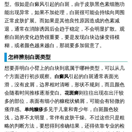
型。假如是白癜风引起的白斑，由于皮肤黑色素细胞功
能出现异常，如果不加处理，白斑很可能会持续向周围
正常皮肤扩展。而如果是其他良性原因造成的色素减
退，通常在消除诱因后会趋于稳定，不会明显扩散。观
察白斑的变化趋势很重要，要是发现白块边缘变得模
糊，或者颜色越来越白，那就要多加留意了。
怎样辨别白斑类型
想要弄明白小臂上的白块到底属于哪种类型，可以从几
个方面进行初步观察。
引起的白斑通常表面光
白癜风
滑，没有皮屑，边界相对清晰，形状不规则，而且颜色
会随着时间推移逐渐变白。
则往往出现在出汗较
花斑癣
多的部位，表面有细小的糠秕状鳞屑，可能会有轻微的
瘙痒感。
多见于儿童和青少年，白斑颜色较
单纯糠疹
浅，边界不太明显，常伴有皮肤干燥。不过这些只是粗
略的判断方法，要想得到准确结果，还得依靠专业的检