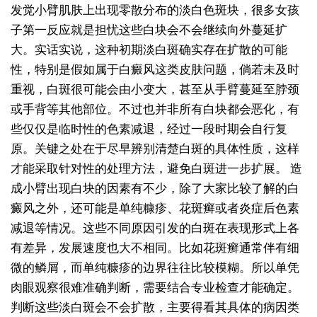
发觉小臂肌肤上出现零散分布的淡白色斑块，很多女孩
子第一反应就是担忧这些白块会不会继续向外蔓延扩
大。实话实说，这种初期淡白斑确实存在扩散的可能
性，特别是假如属于白癜风这类皮肤问题，倘若未及时
重视，白斑很可能会由小变大，甚至从手臂蔓延至脖颈
或手背等其他部位。不过也并非所有白块都会恶化，有
些仅仅是临时性的色素减退，经过一段时期会自行复
原。关键之处在于尽早辨别清楚白斑的具体性质，这样
才能采取针对性的处理方法，避免白斑进一步扩展。
造
成小臂出现白块的因素有不少，除了大家比较了解的白
癜风之外，还可能是单纯糠疹、花斑癣或者炎症后色素
减退等情况。这些不同原因引发的白斑在表现形式上各
有差异，发展速度也大不相同。比如花斑癣通常伴有细
微的鳞屑，而单纯糠疹的边界往往比较模糊。所以单凭
肉眼观察很难准确判断，需要结合专业检查才能确定。
判断这些淡白斑会不会扩散，主要得看其具体的病因类