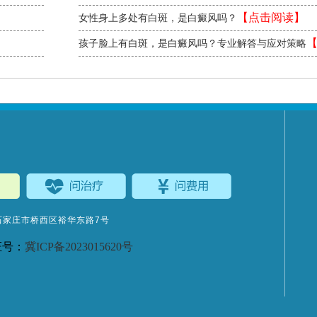
读】
【点击阅读】
女性身上多处有白斑，是白癜风吗？
孩子脸上有白斑，是白癜风吗？专业解答与应对策略
阅读】
石家庄市桥西区裕华东路7号
证号：
冀ICP备2023015620号