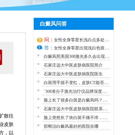
白癜风问答
问：
女性全身零星长浅白点多处小
答：
块白斑是什么
女性全身零星出现浅白色斑
点，多处
白癜风照美国308激光多久会出现效
果？
石家庄远大中医皮肤病医院简介
石家庄远大中医皮肤病医院医生
白斑用手搓不变红，皮肤CT能否确
诊白癜风？
`308准分子激光治疗仪品牌深度解
析：专业视角下的优选指南`
脸上长了很多白斑是白癜风吗？需
要做哪些检查？
石家庄远大中医皮肤病医院联系方
扩散往
式地址
脸上突然长了块白斑不痛不痒，原
业皮肤
因及应对指南
邯郸治白癜风最好的医院在哪
方，以