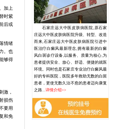
。加上
替时紫
前后或
石家庄远大中医皮肤病医院,原石家
庄远大中医皮肤病医院升级、转型、改造
而来,石家庄远大中医皮肤病医院引进中
落情绪
医治疗白癜风最新理念,拥有最新的白癜
力。也
风白斑诊疗设备,以服务、质量为核心,为
能够得
患者提供安全、放心、舒适、便捷的就医
环境。同时也是石家庄专业治疗白癜风最
好的专科医院，医院多年救助无数的白斑
患者，更使无数久治不愈的患者迈向康复
之路...
详情介绍>>
刺激，
射损伤
不要用
复和免