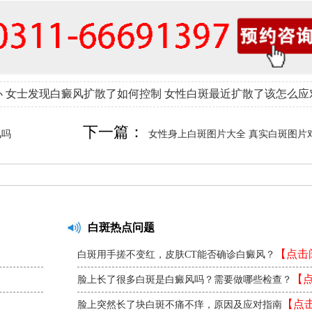
办
女士发现白癜风扩散了如何控制
女性白斑最近扩散了该怎么应
下一篇：
风吗
女性身上白斑图片大全 真实白斑图片
白斑热点问题
【点击
白斑用手搓不变红，皮肤CT能否确诊白癜风？
【
脸上长了很多白斑是白癜风吗？需要做哪些检查？
读】
【点
脸上突然长了块白斑不痛不痒，原因及应对指南