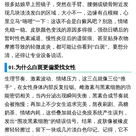
很多姑娘早上照镜子，突然在手臂、腰侧或锁骨附近发
现几块淡淡发白的区域，大小不一，边缘有点模糊，心
里立马“咯噔”一下：这该不会是白癜风吧？别急，情绪
先稳一稳。皮肤颜色变浅的原因多得很，强劲日晒后的
暂时性色素减退、慢性炎症后的遗留痕、甚至贴身衣物
摩擦导致的轻微皮炎，都可能让你看到“白斑”。要想分
清，还得让专业设备说话。
01.为什么白斑更偏爱找女性
生理节奏、激素波动、情绪压力，这三点就像三位“推
手”，在女性身体内部反复拉锯。雌激素与黑素细胞的功
能密切相关，当内分泌出现瞬间失衡，黑素合成节奏就
会被拖慢；再加上不少女生追求完美，熬夜刷剧、高糖
奶茶、情绪内耗，这些叠加就会让免疫系统产生误判，
发出“围攻黑素细胞”的错误信号。结果，皮肤像被橡皮
擦轻轻擦过，留下一块或几片淡白色印记。记得，它不