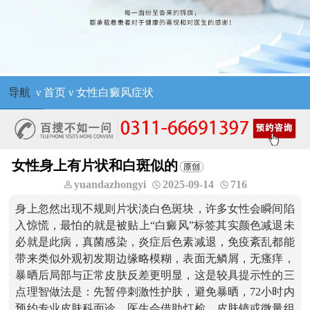
导航
ν
首页
ν
女性白癜风症状
女性身上有片状和白斑似的
yuandazhongyi
2025-09-14
716
身上忽然出现不规则片状淡白色斑块，许多女性会瞬间陷
入惊慌，最怕的就是被贴上“白癜风”标签其实颜色减退未
必就是此病，真菌感染，炎症后色素减退，免疫紊乱都能
带来类似外观初发期边缘略模糊，表面无鳞屑，无瘙痒，
暴晒后局部与正常皮肤反差更明显，这是较具提示性的三
点理智做法是：先暂停刺激性护肤，避免暴晒，72小时内
预约专业皮肤科面诊，医生会借助灯检，皮肤镜或微量组