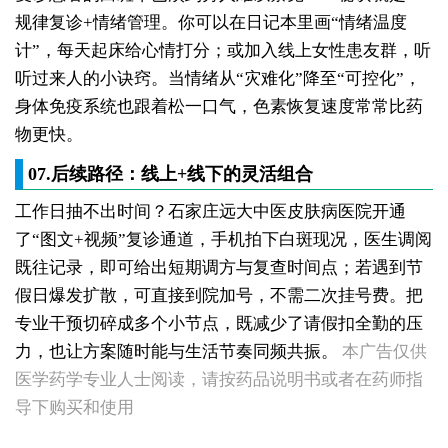
规律复诊+情绪管理。你可以在日记本里画“情绪温度
计”，每天起床给心情打分；或加入线上女性患友群，听
听过来人的小诀窍。当情绪从“灾难化”降至“可控化”，
身体免疫系统也跟着松一口气，色素恢复速度常常比药
物更快。
07.后续路径：线上+线下的灵活组合
工作日抽不出时间？石家庄远大中医皮肤病医院开通
了“图文+视频”复诊通道，手机拍下白斑现况，医生调阅
既往记录，即可给出短期调方与复查时间点；若遇到节
假日爆发扩散，可直接到院加号，不需二次挂号费。把
女生脚踝骨节凸起处长白斑 脱色原因与应对方法
专业干预切碎成多个小节点，既减少了请假扣全勤的压
女性小腿冒出小白点，浅色斑点是白癜风吗
力，也让方案随时能与生活节奏同频共振。
本广告仅供
女性全身零星长浅白点多处小块白斑是什么
医学药学专业人士阅读，请按药品说明书或者在药师指
女性手指关节长小白块指关节发白会不会扩
女性尾椎骨白斑是白癜风吗后背浅色皮损判断
导下购买和使用
女生腰窝长白斑凹陷脱色 警惕白癜风迹象
眼角细小白点、眼周浅色斑块，严重吗