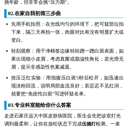
挑年龄，但非常会挑“压力期”。
02.在家自我初筛三步曲
先用手机拍照：在光线均匀的环境下，把可疑部位拍
下来，隔三天再拍一张，肉眼对比有没有明显扩大或
变白。
轻刮观察：用干净棉签边缘轻轻蹭一蹭白斑表面，如
果出现细小皮屑，考虑真菌或脂溢性角化；若光滑无
屑，提示非感染性色素减退。
按压泛红实验：用指腹压白斑5秒后松开，如迅速出
现淡粉回流，说明局部血流良好；若迟迟不见红润，
就要把“免疫性白斑”写进怀疑名单。
03.专业科室能给你什么答案
走进石家庄远大中医皮肤病医院，医生会先把诊室灯光
调到最柔和，让你在放松状态下完成
检测。一束
伍德灯