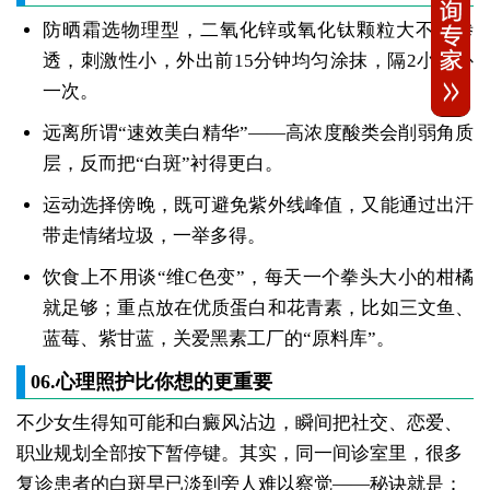
防晒霜选物理型，二氧化锌或氧化钛颗粒大不易渗
透，刺激性小，外出前15分钟均匀涂抹，隔2小时补
一次。
远离所谓“速效美白精华”——高浓度酸类会削弱角质
层，反而把“白斑”衬得更白。
运动选择傍晚，既可避免紫外线峰值，又能通过出汗
带走情绪垃圾，一举多得。
饮食上不用谈“维C色变”，每天一个拳头大小的柑橘
就足够；重点放在优质蛋白和花青素，比如三文鱼、
蓝莓、紫甘蓝，关爱黑素工厂的“原料库”。
06.心理照护比你想的更重要
不少女生得知可能和白癜风沾边，瞬间把社交、恋爱、
职业规划全部按下暂停键。其实，同一间诊室里，很多
复诊患者的白斑早已淡到旁人难以察觉——秘诀就是：