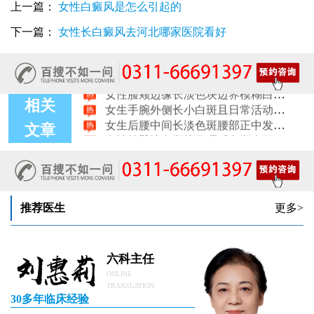
上一篇：
女性白癜风是怎么引起的
女性肩膀后侧长白块后背肩颈连接处发白怎么回事
女生鼻翼下方长淡白斑怎么回事？鼻下皮肤发白原因详解
下一篇：
女性长白癜风去河北哪家医院看好
女性膝盖后方腿窝淡白斑是怎么回事 隐蔽处白斑咨询
女生小腿迎面骨长白斑，腿部正面发白解答
女性脸颊边缘长淡色块边界模糊白斑是怎么回事
女生手腕外侧长小白斑且日常活动发白，警惕白癜风信号
相关
女生后腰中间长淡色斑腰部正中发白要紧吗
女性前臂浅色斑块日晒后白斑会更明显吗
文章
推荐医生
更多>
六科主任
ONLINE
TRANSLATION
30多年临床经验