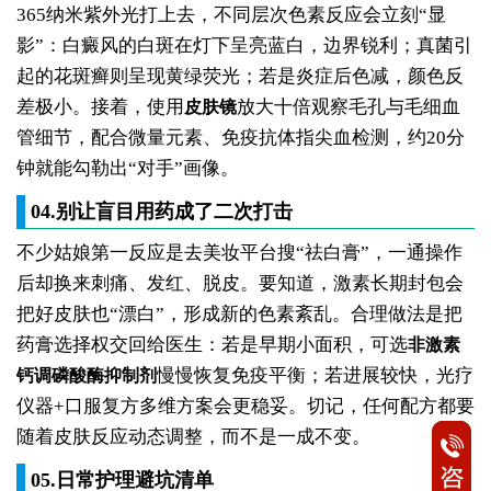
365纳米紫外光打上去，不同层次色素反应会立刻“显
影”：白癜风的白斑在灯下呈亮蓝白，边界锐利；真菌引
起的花斑癣则呈现黄绿荧光；若是炎症后色减，颜色反
差极小。接着，使用
放大十倍观察毛孔与毛细血
皮肤镜
管细节，配合微量元素、免疫抗体指尖血检测，约20分
钟就能勾勒出“对手”画像。
04.别让盲目用药成了二次打击
不少姑娘第一反应是去美妆平台搜“祛白膏”，一通操作
后却换来刺痛、发红、脱皮。要知道，激素长期封包会
把好皮肤也“漂白”，形成新的色素紊乱。合理做法是把
药膏选择权交回给医生：若是早期小面积，可选
非激素
慢慢恢复免疫平衡；若进展较快，光疗
钙调磷酸酶抑制剂
仪器+口服复方多维方案会更稳妥。切记，任何配方都要
随着皮肤反应动态调整，而不是一成不变。
05.日常护理避坑清单