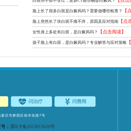
【点击
白斑用手搓不变红，皮肤CT能否确诊白癜风？
【
脸上长了很多白斑是白癜风吗？需要做哪些检查？
读】
【点
脸上突然长了块白斑不痛不痒，原因及应对指南
读】
【点击阅读】
女性身上多处有白斑，是白癜风吗？
孩子脸上有白斑，是白癜风吗？专业解答与应对策略
阅读】
石家庄市桥西区裕华东路7号
证号：
冀ICP备2023015620号