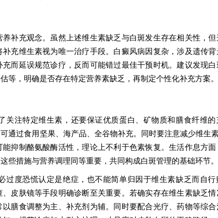
营养补充观念。虽然上述维生素缺乏与白斑发生存在相关性，但
将补充维生素视为唯一治疗手段。白癜风病因复杂，涉及遗传背
补充而延误规范诊疗，反而可能错过最佳干预时机。建议发现白
评估等，明确是否存在特定营养素缺乏，再制定个性化补充方案
了关注特定维生素，还要保证优质蛋白、矿物质和膳食纤维的
可通过食用坚果、海产品、全谷物补充。同时要注意减少维生素
可能抑制酪氨酸酶活性，理论上不利于色素恢复。生活作息方面
，这些措施与营养调理同等重要，共同构成白斑管理的基础环节
必过度恐慌认定是绝症，也不能简单归因于维生素缺乏而自行
查、皮肤镜等手段明确诊断至关重要。若确实存在维生素缺乏情
常以膳食调整为主、补充剂为辅。同时要配合光疗、药物等综合