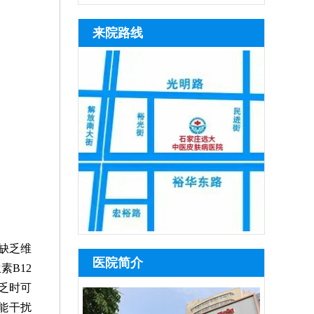
来院路线
缺乏维
医院简介
B12
乏时可
能干扰