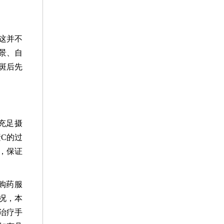
这并不
景、自
斑后先
。
充足摄
C的过
，保证
。
购药服
况，本
治疗手