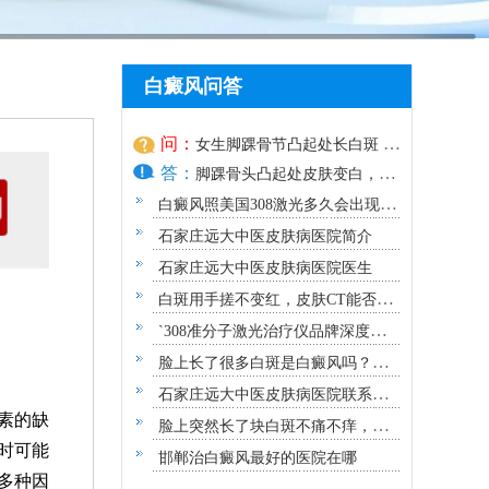
白癜风问答
问：
女生脚踝骨节凸起处长白斑 脱
答：
色原因与应对方法
脚踝骨头凸起处皮肤变白，颜
色脱失
白癜风照美国308激光多久会出现效
果？
石家庄远大中医皮肤病医院简介
石家庄远大中医皮肤病医院医生
白斑用手搓不变红，皮肤CT能否确
诊白癜风？
`308准分子激光治疗仪品牌深度解
析：专业视角下的优选指南`
脸上长了很多白斑是白癜风吗？需
要做哪些检查？
石家庄远大中医皮肤病医院联系方
素的缺
式地址
脸上突然长了块白斑不痛不痒，原
时可能
因及应对指南
邯郸治白癜风最好的医院在哪
多种因