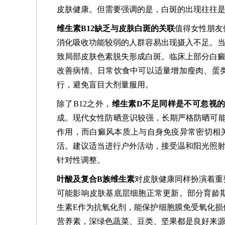
皮肤健康。但需要强调的是，白斑的出现往往
维生素B12缺乏与皮肤白斑的关联
值得女性朋友
消化吸收功能较弱的人群容易出现摄入不足。当
致局部皮肤色素脱失形成白斑。临床上部分白癜
改善病情。日常饮食中可以适量增加瘦肉、蛋
行，避免盲目大剂量服用。
除了B12之外，
维生素D不足同样是不可忽视
成。现代女性防晒意识较强，长期严格防晒可能
作用，而白癜风本质上与自身免疫异常密切相
活。建议适当进行户外活动，接受温和阳光照射
针对性调整。
叶酸及复合B族维生素
对皮肤健康同样扮演着重
可能影响皮肤基底层细胞正常更新。部分育龄
生素E作为抗氧化剂，能保护细胞膜免受氧化损
营养素，深绿色蔬菜、豆类、坚果都是良好来