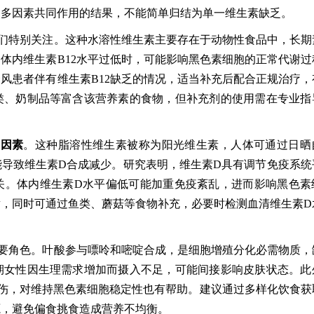
是多因素共同作用的结果，不能简单归结为单一维生素缺乏。
们特别关注。这种水溶性维生素主要存在于动物性食品中，长期
体内维生素B12水平过低时，可能影响黑色素细胞的正常代谢过
风患者伴有维生素B12缺乏的情况，适当补充后配合正规治疗，
类、奶制品等富含该营养素的食物，但补充剂的使用需在专业指
的因素
。这种脂溶性维生素被称为阳光维生素，人体可通过日晒
导致维生素D合成减少。研究表明，维生素D具有调节免疫系统
关。体内维生素D水平偏低可能加重免疫紊乱，进而影响黑色素
，同时可通过鱼类、蘑菇等食物补充，必要时检测血清维生素D
要角色。叶酸参与嘌呤和嘧啶合成，是细胞增殖分化必需物质，
期女性因生理需求增加而摄入不足，可能间接影响皮肤状态。此
伤，对维持黑色素细胞稳定性也有帮助。建议通过多样化饮食获
源，避免偏食挑食造成营养不均衡。