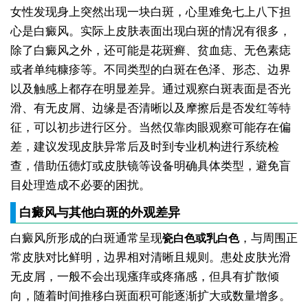
女性发现身上突然出现一块白斑，心里难免七上八下担
心是白癜风。实际上皮肤表面出现白斑的情况有很多，
除了白癜风之外，还可能是花斑癣、贫血痣、无色素痣
或者单纯糠疹等。不同类型的白斑在色泽、形态、边界
以及触感上都存在明显差异。通过观察白斑表面是否光
滑、有无皮屑、边缘是否清晰以及摩擦后是否发红等特
征，可以初步进行区分。当然仅靠肉眼观察可能存在偏
差，建议发现皮肤异常后及时到专业机构进行系统检
查，借助伍德灯或皮肤镜等设备明确具体类型，避免盲
目处理造成不必要的困扰。
白癜风与其他白斑的外观差异
白癜风所形成的白斑通常呈现
，与周围正
瓷白色或乳白色
常皮肤对比鲜明，边界相对清晰且规则。患处皮肤光滑
无皮屑，一般不会出现瘙痒或疼痛感，但具有扩散倾
向，随着时间推移白斑面积可能逐渐扩大或数量增多。