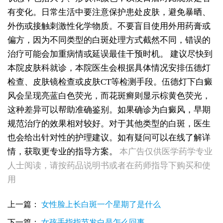
有变化。日常生活中要注意保护患处皮肤，避免暴晒、
外伤或接触刺激性化学物质。不要盲目使用外用药膏或
偏方，因为不同类型的白斑处理方式截然不同，错误的
治疗可能会加重病情或延误最佳干预时机。
建议尽快到
本院皮肤科就诊，本院医生会根据具体情况安排伍德灯
检查、皮肤镜检查或皮肤CT等检测手段。伍德灯下白癜
风会呈现亮蓝白色荧光，而花斑癣则显示棕黄色荧光，
这种差异可以帮助准确鉴别。如果确诊为白癜风，早期
规范治疗的效果相对较好。对于其他类型的白斑，医生
也会给出针对性的护理建议。如有疑问可以在线了解详
情，获取更专业的指导方案。
本广告仅供医学药学专业
人士阅读，请按药品说明书或者在药师指导下购买和使
女生脚踝骨节凸起处长白斑 脱色原因与应对方法
用
女性小腿冒出小白点，浅色斑点是白癜风吗
女性全身零星长浅白点多处小块白斑是什么
上一篇：
女性脸上长白斑一个星期了是什么
女性手指关节长小白块指关节发白会不会扩
女性尾椎骨白斑是白癜风吗后背浅色皮损判断
下一篇：
女孩手指指节发白是怎么回事