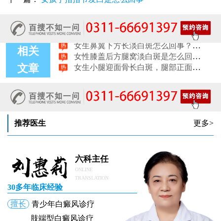
女生腰窝长白斑凹陷脱色 警惕白癜风迹象
眼角细小白点、眼周浅色斑块，严重吗
女性肩膀后侧长白块后背肩颈连接处发白怎么回事
女生鼻翼下方长淡白斑怎么回事？鼻下皮肤发白原因详解
女性膝盖后方腿窝淡白斑是怎么回事 隐蔽处白斑咨询
相关
女生小腿迎面骨长白斑，腿部正面发白解答
文章
女性脸颊边缘长淡色块边界模糊白斑是怎么回事
女生手腕外侧长小白斑且日常活动发白，警惕白癜风信号
女生后腰中间长淡色斑腰部正中发白要紧吗
女性前臂浅色斑块日晒后白斑会更明显吗
推荐医生
更多>
六科主任
ONLINE
TRANSLATION
30多年临床经验
擅长
青少年白癜风诊疗
肢端型白癜风诊疗