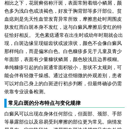
相比之下，花斑癣俗称汗斑，表面常附着细小鳞屑，颜
色多为浅白色或淡褐色，好发于胸背部等多汗部位。贫
血痣则是先天性血管发育异常所致，摩擦患处时周围皮
肤发红而白斑本身不发红，这与白癜风摩擦后变红的特
征恰好相反。
无色素痣通常在出生时或幼年时期就会出
现，白斑边缘呈现锯齿状或波浪状，颜色不会像白癜风
那样纯白，而是偏米白色。白色糠疹多见于儿童及青少
年面部，表面有少量糠状鳞屑，颜色较浅且边界模糊。
单纯糠疹引起的白斑通常面积较小，形状不太规则，可
能会伴有轻微干燥感。通过这些细微的外观差别，患者
可以对自己身上的白斑进行初步判断，但最终确诊仍需
依靠专业设备检测。
常见白斑的分布特点与变化规律
白癜风可以出现在身体任何部位，但面部、颈部、手部
等暴露部位以及容易受到摩擦的部位更为常见。病情发