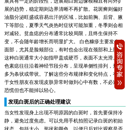
展具有一定的阶段性，进展期白斑边缘模糊且有向外扩
展的趋势，稳定期则边界清晰不再扩散。花斑癣则偏好
油脂分泌旺盛或容易出汗的区域，比如前胸、后背、腋
下等部位，夏季天气炎热时症状可能加重，冬季则会相
对减轻。贫血痣的分布通常比较局限，且终生保持不
变，不会随年龄增长而明显扩大。
白色糠疹主要发生在
面部，尤其是脸颊部位，有时也会出现在颈部和上肢。
这种白斑通常大小如指甲盖或硬币，表面不太光滑。无
色素痣往往沿着神经节段分布，呈现单侧性排列，形状
多为条状或带状。了解这些分布规律和变化特点，有助
于女性朋友在发现皮肤异常时做到心中有数，不必过度
恐慌但也不能掉以轻心。
发现白斑后的正确处理建议
当女性发现身上出现不明原因的白斑时，首先要保持冷
静，避免过度焦虑。可以先用手机拍照记录白斑的初始
状态，包括大小、形状和颜色，以便日后对比观察是否