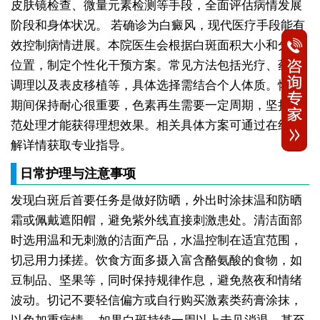
皮肤镜检查、微量元素检测等手段，全面评估病情发展
阶段和身体状况。
若确诊为白癜风，现代医疗手段能有
效控制病情进展。本院医生会根据白斑面积大小和分布
位置，制定个性化干预方案。常见方法包括光疗、药物
调理以及表皮移植等，具体选择需结合个人体质。恢复
期间保持耐心很重要，色素再生需要一定周期，坚持规
范处理才能获得理想效果。相关具体方案可通过在线了
解详情获取专业指导。
日常护理与注意事项
发现白斑后首要任务是做好防晒，外出时涂抹温和防晒
霜或佩戴遮阳帽，避免紫外线直接刺激患处。清洁面部
时选用温和无刺激的洁面产品，水温控制在适宜范围，
切忌用力揉搓。饮食方面多摄入富含酪氨酸的食物，如
豆制品、坚果等，同时保持规律作息，避免熬夜和情绪
波动。切记不要轻信偏方或自行购买激素类药膏涂抹，