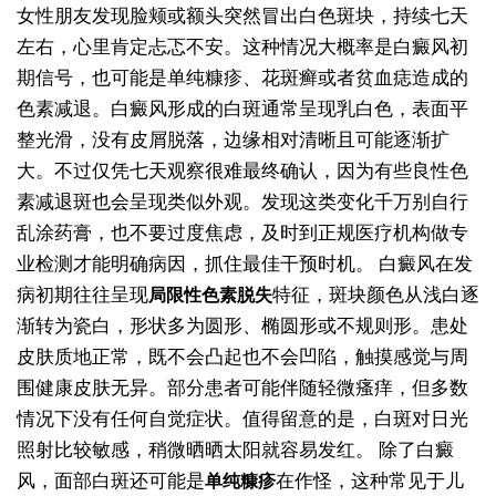
女性朋友发现脸颊或额头突然冒出白色斑块，持续七天
左右，心里肯定忐忑不安。这种情况大概率是白癜风初
期信号，也可能是单纯糠疹、花斑癣或者贫血痣造成的
色素减退。白癜风形成的白斑通常呈现乳白色，表面平
整光滑，没有皮屑脱落，边缘相对清晰且可能逐渐扩
大。不过仅凭七天观察很难最终确认，因为有些良性色
素减退斑也会呈现类似外观。发现这类变化千万别自行
乱涂药膏，也不要过度焦虑，及时到正规医疗机构做专
业检测才能明确病因，抓住最佳干预时机。
白癜风在发
病初期往往呈现
特征，斑块颜色从浅白逐
局限性色素脱失
渐转为瓷白，形状多为圆形、椭圆形或不规则形。患处
皮肤质地正常，既不会凸起也不会凹陷，触摸感觉与周
围健康皮肤无异。部分患者可能伴随轻微瘙痒，但多数
情况下没有任何自觉症状。值得留意的是，白斑对日光
照射比较敏感，稍微晒晒太阳就容易发红。
除了白癜
风，面部白斑还可能是
在作怪，这种常见于儿
单纯糠疹