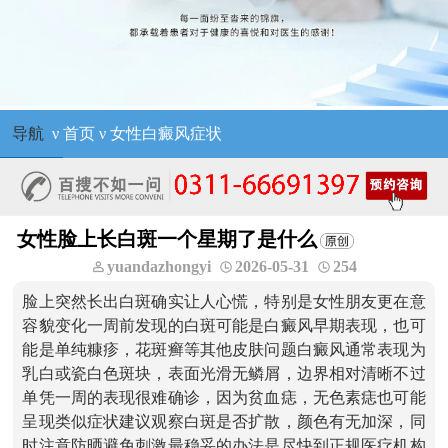
导航
ν
首页
ν
女性白癜风症状
女性脸上长白斑一个星期了是什么
yuandazhongyi
2026-05-31
254
脸上突然长出白斑确实让人心慌，特别是女性朋友更在意
容貌变化一周前发现的白斑可能是白癜风早期表现，也可
能是单纯糠疹，花斑癣等其他皮肤问题白癜风通常表现为
乳白或瓷白色斑块，表面光滑无鳞屑，边界相对清晰不过
单凭一周的表现很难确诊，因为贫血痣，无色素痣也可能
呈现类似症状建议观察白斑是否扩散，颜色有无加深，同
时注意防晒避免刺激最稳妥的办法是尽快到正规医疗机构