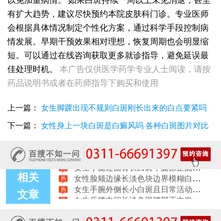
以免加重病情。
如果白斑持续一周以上未见消退，甚至
有扩大趋势，建议尽快预约本院皮肤科门诊。专业医师
会根据具体情况制定个性化方案，通过科学手段控制病
情发展。早期干预效果相对理想，恢复周期也会明显缩
女生脚踝骨节凸起处长白斑 脱色原因与应对方法
短。可以通过在线咨询获取更多就诊指导，避免延误最
女性小腿冒出小白点，浅色斑点是白癜风吗
佳处理时机。
本广告仅供医学药学专业人士阅读，请按
女性全身零星长浅白点多处小块白斑是什么
女性手指关节长小白块指关节发白会不会扩
药品说明书或者在药师指导下购买和使用
女性尾椎骨白斑是白癜风吗后背浅色皮损判断
女生腰窝长白斑凹陷脱色 警惕白癜风迹象
上一篇：
女生脚踝出现不规则白斑刚长出来的白点要紧吗
眼角细小白点、眼周浅色斑块，严重吗
女性肩膀后侧长白块后背肩颈连接处发白怎么回事
下一篇：
女性身上一块白斑是白癜风吗 各种白斑图片对比
女生鼻翼下方长淡白斑怎么回事？鼻下皮肤发白原因详解
女性膝盖后方腿窝淡白斑是怎么回事 隐蔽处白斑咨询
女生小腿迎面骨长白斑，腿部正面发白解答
女性脸颊边缘长淡色块边界模糊白斑是怎么回事
相关
女生手腕外侧长小白斑且日常活动发白，警惕白癜风信号
女生后腰中间长淡色斑腰部正中发白要紧吗
文章
女性前臂浅色斑块日晒后白斑会更明显吗