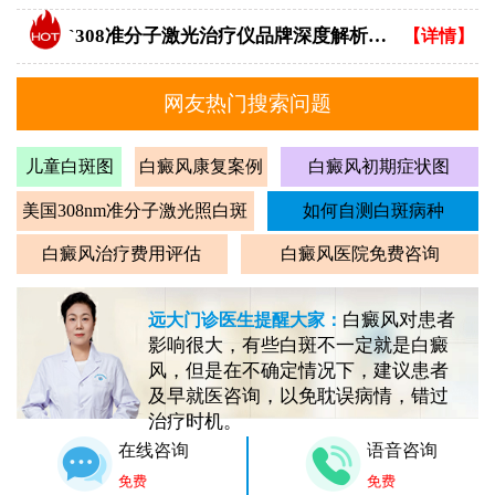
`308准分子激光治疗仪品牌深度解析：专业视角下的优选指南`
【详情】
网友热门搜索问题
儿童白斑图
白癜风康复案例
白癜风初期症状图
美国308nm准分子激光照白斑
如何自测白斑病种
白癜风治疗费用评估
白癜风医院免费咨询
白癜风对患者
远大门诊医生提醒大家：
影响很大，有些白斑不一定就是白癜
风，但是在不确定情况下，建议患者
及早就医咨询，以免耽误病情，错过
治疗时机。
在线咨询
语音咨询
免费
免费