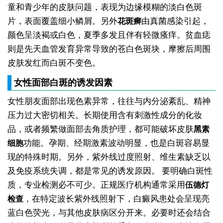
童和青少年的皮肤问题，表现为边缘模糊的淡白色斑
片，表面覆盖细小鳞屑。另外
由真菌感染引起，
花斑癣
颜色呈淡褐或白色，夏季多发且伴有轻微瘙痒。贫血痣
则是先天血管发育异常导致的苍白色斑块，摩擦后周围
皮肤发红而白斑不变色。
女性面部白斑的诱发因素
女性朋友面部出现色素异常，往往与内分泌紊乱、精神
压力过大密切相关。长期使用含有刺激性成分的化妆
品，或者频繁做面部去角质护理，都可能破坏皮肤
黑素
功能。孕期、经期激素波动明显，也是白斑容易显
细胞
现的特殊时期。另外，紫外线过度照射、维生素缺乏以
及免疫系统失调，都是常见的诱发原因。
要明确白斑性
质，专业检测必不可少。正规医疗机构通常采用
伍德灯
，在特定波长紫外线照射下，白癜风患处会呈现亮
检查
蓝白色荧光，与其他皮肤病区分开来。必要时还会结合