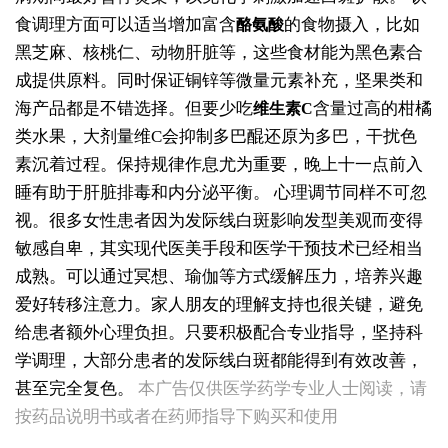
食调理方面可以适当增加富含
的食物摄入，比如
酪氨酸
黑芝麻、核桃仁、动物肝脏等，这些食材能为黑色素合
成提供原料。同时保证铜锌等微量元素补充，坚果类和
海产品都是不错选择。但要少吃
含量过高的柑橘
维生素C
类水果，大剂量维C会抑制多巴醌还原为多巴，干扰色
素沉着过程。保持规律作息尤为重要，晚上十一点前入
睡有助于肝脏排毒和内分泌平衡。
心理调节同样不可忽
视。很多女性患者因为发际线白斑影响发型美观而变得
敏感自卑，其实现代医美手段和医学干预技术已经相当
成熟。可以通过冥想、瑜伽等方式缓解压力，培养兴趣
爱好转移注意力。家人朋友的理解支持也很关键，避免
给患者额外心理负担。只要积极配合专业指导，坚持科
女生脚踝骨节凸起处长白斑 脱色原因与应对方法
学调理，大部分患者的发际线白斑都能得到有效改善，
女性小腿冒出小白点，浅色斑点是白癜风吗
甚至完全复色。
本广告仅供医学药学专业人士阅读，请
女性全身零星长浅白点多处小块白斑是什么
按药品说明书或者在药师指导下购买和使用
女性手指关节长小白块指关节发白会不会扩
女性尾椎骨白斑是白癜风吗后背浅色皮损判断