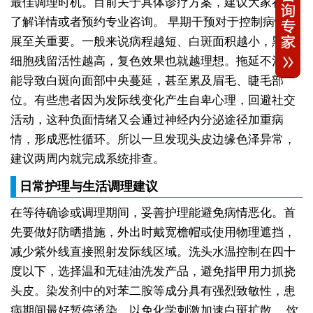
最佳调理时机。目前关于具体诊疗方案，建议大家在线
了解详情或者预约专业咨询。
早期干预对于控制病情发
展至关重要。一般来说病程越短、白斑面积越小，黑素
细胞残留活性越高，复色效果也就越理想。拖延不治可
能导致白斑向面部中央蔓延，甚至累及眉毛、睫毛部
位。有些患者因为发际线变化产生自卑心理，回避社交
活动，这种负面情绪又会通过神经内分泌途径加重病
情，形成恶性循环。所以一旦发现头皮边缘色泽异常，
建议两周内就完成系统排查。
日常护理与生活调理建议
在等待确诊或调理期间，妥善护理能避免病情恶化。首
先要做好防晒措施，外出时戴宽檐帽或使用物理遮挡，
减少紫外线直接照射发际线区域。洗头水温控制在四十
度以下，选择温和无硅油洗发产品，避免指甲用力抓挠
头皮。染发剂中的对苯二胺等成分具有强烈致敏性，患
病期间最好暂停烫染，以免化学刺激加速白斑扩散。
饮