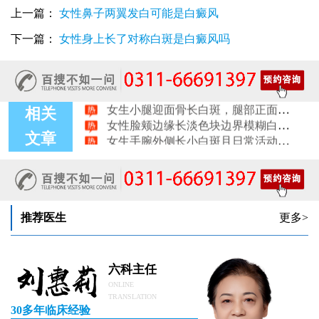
上一篇：
女性鼻子两翼发白可能是白癜风
女生腰窝长白斑凹陷脱色 警惕白癜风迹象
眼角细小白点、眼周浅色斑块，严重吗
下一篇：
女性身上长了对称白斑是白癜风吗
女性肩膀后侧长白块后背肩颈连接处发白怎么回事
女生鼻翼下方长淡白斑怎么回事？鼻下皮肤发白原因详解
女性膝盖后方腿窝淡白斑是怎么回事 隐蔽处白斑咨询
女生小腿迎面骨长白斑，腿部正面发白解答
女性脸颊边缘长淡色块边界模糊白斑是怎么回事
相关
女生手腕外侧长小白斑且日常活动发白，警惕白癜风信号
文章
女生后腰中间长淡色斑腰部正中发白要紧吗
女性前臂浅色斑块日晒后白斑会更明显吗
推荐医生
更多>
六科主任
ONLINE
TRANSLATION
30多年临床经验