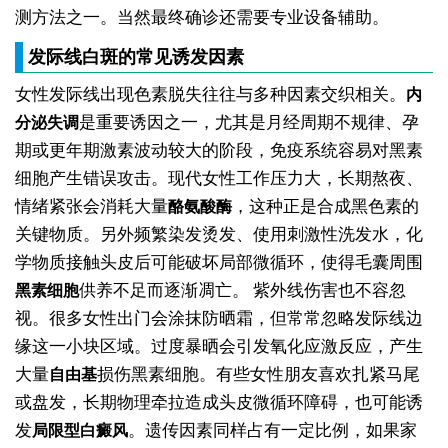
测方法之一。当然最终确诊还需要专业设备辅助。
发际线白斑的常见诱发因素
女性发际线出现色素脱失往往与多种因素交织相关。
内
是重要诱因之一，尤其是月经周期不规律、孕
分泌失调
期或更年期激素波动较大的阶段，免疫系统容易对黑素
细胞产生错误攻击。现代女性工作压力大，长期熬夜、
情绪紧张会消耗大量
，这种正是合成黑色素的
酪氨酸酶
关键物质。另外频繁染发烫发、使用刺激性洗发水，化
学物质接触头皮后可能破坏局部微循环，使得毛囊周围
供养不足而逐渐凋亡。
紫外线伤害也不容忽
黑素细胞
视。很多女性出门会涂抹防晒霜，但常常忽略发际线边
缘这一小块区域。过度暴晒会引发氧化应激反应，产生
大量
损伤黑素细胞。有些女性朋友喜欢扎紧马尾
自由基
或盘发，长期物理牵拉造成头皮微循环障碍，也可能诱
发
。遗传因素同样占有一定比例，如果家
局限型白癜风