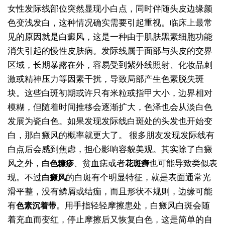
女性发际线部位突然显现小白点，同时伴随头皮边缘颜
色变浅发白，这种情况确实需要引起重视。临床上最常
见的原因就是白癜风，这是一种由于肌肤黑素细胞功能
消失引起的慢性皮肤病。发际线属于面部与头皮的交界
区域，长期暴露在外，容易受到紫外线照射、化妆品刺
激或精神压力等因素干扰，导致局部产生色素脱失斑
块。这些白斑初期或许只有米粒或指甲大小，边界相对
模糊，但随着时间推移会逐渐扩大，色泽也会从淡白色
发展为瓷白色。如果发现发际线白斑处的头发也开始变
白，那白癜风的概率就更大了。
很多朋友发现发际线有
白点后会感到焦虑，担心影响容貌美观。其实除了白癜
风之外，
、贫血痣或者
也可能导致类似表
白色糠疹
花斑癣
现。不过
的白斑有个明显特征，就是表面通常光
白癜风
滑平整，没有鳞屑或结痂，而且形状不规则，边缘可能
有
。用手指轻轻摩擦患处，白癜风白斑会随
色素沉着带
着充血而变红，停止摩擦后又恢复白色，这是简单的自