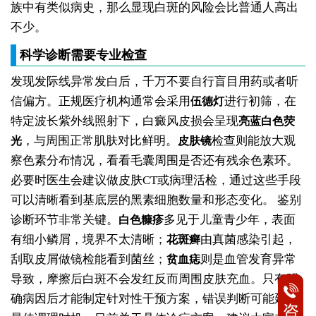
族中有类似病史，那么显现白斑的风险会比普通人高出
不少。
科学诊断需要专业检查
发现发际线异常发白后，千万不要自行盲目用药或者听
信偏方。正规医疗机构通常会采用
进行初筛，在
伍德灯
特定波长紫外线照射下，白癜风皮损会呈现
亮蓝白色荧
，与周围正常肌肤对比鲜明。
检查则能放大观
光
皮肤镜
察色素分布情况，看看毛囊周围是否还有残余色素环。
必要时医生会建议做皮肤CT或病理活检，通过这些手段
可以清晰看到基底层的黑素细胞数量和形态变化。
鉴别
诊断环节非常关键。
多见于儿童青少年，表面
白色糠疹
有细小鳞屑，境界不太清晰；
由真菌感染引起，
花斑癣
刮取皮屑做镜检能看到菌丝；
则是血管发育异常
贫血痣
导致，摩擦后白斑不会发红反而周围皮肤充血。只有明
确病因后才能制定针对性干预方案，错误判断可能延误