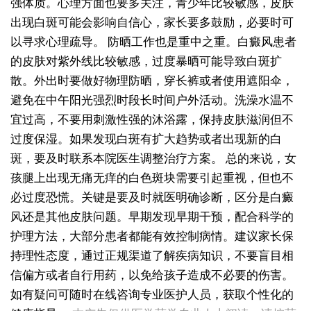
强体质。心理方面也要多关注，青少年比较敏感，皮肤
出现白斑可能会影响自信心，家长要多鼓励，必要时可
以寻求心理疏导。
防晒工作也是重中之重。白癜风患者
的皮肤对紫外线比较敏感，过度暴晒可能导致白斑扩
散。外出时要做好物理防晒，穿长裤或者使用遮阳伞，
避免在中午阳光强烈时段长时间户外活动。洗澡水温不
宜过高，不要用刺激性强的沐浴露，保持皮肤滋润但不
过度保湿。如果发现白斑有扩大趋势或者出现新的白
斑，要及时联系本院医生调整治疗方案。
总的来说，女
孩腿上出现无痛无痒的白色斑块需要引起重视，但也不
必过度恐慌。关键是要及时就医明确诊断，区分是白癜
风还是其他皮肤问题。早期发现早期干预，配合科学的
护理方法，大部分患者都能有效控制病情。建议家长保
持理性态度，通过正规渠道了解疾病知识，不要盲目相
女性后背腰窝长小白点凹陷处色素变淡，是白癜风早期症状吗
信偏方或者自行用药，以免给孩子造成不必要的伤害。
女生脚踝骨节凸起处长白斑 脱色原因与应对方法
如有疑问可随时在线咨询专业医护人员，获取个性化的
女性小腿冒出小白点，浅色斑点是白癜风吗