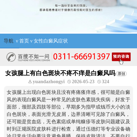
导航
ν
首页
ν
女性白癜风症状
女孩腿上有白色斑块不疼不痒是白癜风吗
yuandazhongyi
2026-05-23
324
女孩腿上出现白色斑块且没有疼痛瘙痒感，很可能是白癜
风的表现白癜风是一种常见的皮肤色素脱失疾病，好发于
面部，颈部及四肢等部位，早期多为指甲或钱币大小的淡
白色斑块，表面光滑无皮屑，边界清晰可见除了白癜风，
还可能是贫血痣，无色素痣或单纯糠疹等皮肤问题建议及
时到正规医院皮肤科进行检查，通过伍德灯等专业设备确
诊日常生活中要注意避免暴晒，保持皮肤清洁，不要自行