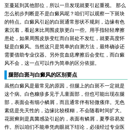
至蔓延到其他部位，所以一旦发现就要引起重视。
那么
怎么初步判断是不是白癜风呢？咱们可以观察一下斑块
的特点。白癜风引起的白斑通常形状不规则，边缘有色
素沉着，看起来比周围皮肤更白一些。用手指轻轻摩擦
患处，如果周围皮肤变红而白斑处不发红，就要高度怀
疑是白癜风。当然这只是简单的自测方法，最终确诊还
需要借助专业仪器。另外贫血痣摩擦后会变红，而白癜
风不会，这一点可以作为简单的区分依据。
腿部白斑与白癜风的区别要点
虽然白癜风是最常见的原因，但腿上的白斑不一定就是
这个病。白色糠疹多见于儿童面部，但也可能出现在腿
部，表面会有细小鳞屑，而且通常伴有轻微瘙痒。无色
素痣是先天性的，边缘比较模糊，不会随着时间扩大。
花斑癣则是真菌感染引起的，表面有鳞屑，夏季容易发
作。所以咱们不能单凭肉眼就下结论，必须经过专业医