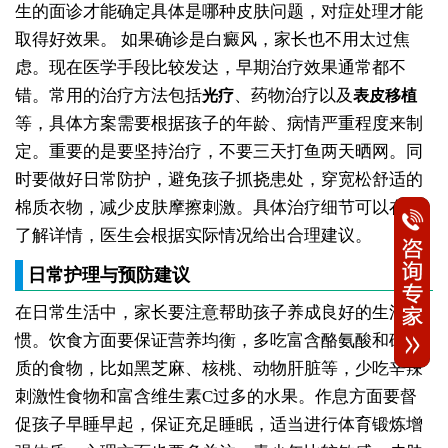
生的面诊才能确定具体是哪种皮肤问题，对症处理才能
取得好效果。
如果确诊是白癜风，家长也不用太过焦
虑。现在医学手段比较发达，早期治疗效果通常都不
错。常用的治疗方法包括
、药物治疗以及
光疗
表皮移植
等，具体方案需要根据孩子的年龄、病情严重程度来制
定。重要的是要坚持治疗，不要三天打鱼两天晒网。同
时要做好日常防护，避免孩子抓挠患处，穿宽松舒适的
棉质衣物，减少皮肤摩擦刺激。具体治疗细节可以在线
了解详情，医生会根据实际情况给出合理建议。
日常护理与预防建议
在日常生活中，家长要注意帮助孩子养成良好的生活习
惯。饮食方面要保证营养均衡，多吃富含酪氨酸和矿物
质的食物，比如黑芝麻、核桃、动物肝脏等，少吃辛辣
刺激性食物和富含维生素C过多的水果。作息方面要督
促孩子早睡早起，保证充足睡眠，适当进行体育锻炼增