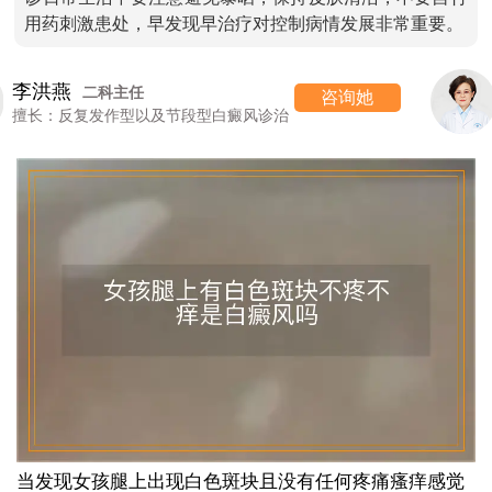
用药刺激患处，早发现早治疗对控制病情发展非常重要。
高 霞
七科主任
咨询她
诊治
擅长：女性/颜面型白癜风的诊治
当发现女孩腿上出现白色斑块且没有任何疼痛瘙痒感觉