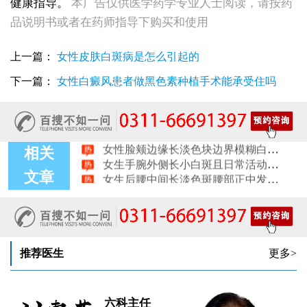
女性全身零星长浅白点多处小块白斑是什么
健康指导。
本广告仅供医学药学专业人士阅读，请按药
女性手指关节长小白块指关节发白会不会扩
品说明书或者在药师指导下购买和使用
女性尾椎骨白斑是白癜风吗后背浅色皮损判断
女生腰窝长白斑凹陷脱色 警惕白癜风迹象
上一篇：
女性皮肤白斑病是怎么引起的
眼角细小白点、眼周浅色斑块，严重吗
女性肩膀后侧长白块后背肩颈连接处发白怎么回事
下一篇：
女性白癜风患者做黑色素种植手术能承受住吗
女生鼻翼下方长淡白斑怎么回事？鼻下皮肤发白原因详解
女性膝盖后方腿窝淡白斑是怎么回事 隐蔽处白斑咨询
女生小腿迎面骨长白斑，腿部正面发白解答
女性脸颊边缘长淡色块边界模糊白斑是怎么回事
相关
女生手腕外侧长小白斑且日常活动发白，警惕白癜风信号
女生后腰中间长淡色斑腰部正中发白要紧吗
文章
推荐医生
更多>
六科主任