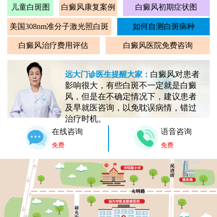
儿童白斑图
白癜风康复案例
白癜风初期症状图
美国308nm准分子激光照白斑
如何自测白斑病种
白癜风治疗费用评估
白癜风医院免费咨询
白癜风对患者
远大门诊医生提醒大家：
影响很大，有些白斑不一定就是白癜
风，但是在不确定情况下，建议患者
及早就医咨询，以免耽误病情，错过
治疗时机。
在线咨询
语音咨询
免费
免费