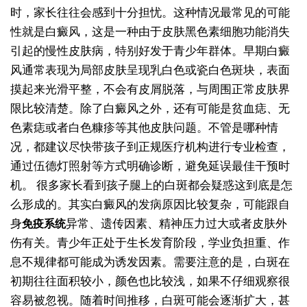
时，家长往往会感到十分担忧。这种情况最常见的可能
性就是白癜风，这是一种由于皮肤黑色素细胞功能消失
引起的慢性皮肤病，特别好发于青少年群体。早期白癜
风通常表现为局部皮肤呈现乳白色或瓷白色斑块，表面
摸起来光滑平整，不会有皮屑脱落，与周围正常皮肤界
限比较清楚。除了白癜风之外，还有可能是贫血痣、无
色素痣或者白色糠疹等其他皮肤问题。不管是哪种情
况，都建议尽快带孩子到正规医疗机构进行专业检查，
通过伍德灯照射等方式明确诊断，避免延误最佳干预时
机。
很多家长看到孩子腿上的白斑都会疑惑这到底是怎
么形成的。其实白癜风的发病原因比较复杂，可能跟自
身
异常、遗传因素、精神压力过大或者皮肤外
免疫系统
伤有关。青少年正处于生长发育阶段，学业负担重、作
息不规律都可能成为诱发因素。需要注意的是，白斑在
初期往往面积较小，颜色也比较浅，如果不仔细观察很
容易被忽视。随着时间推移，白斑可能会逐渐扩大，甚