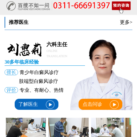
女生手腕外侧长小白斑且日常活动发白，警惕白癜风信号
女生后腰中间长淡色斑腰部正中发白要紧吗
推荐医生
更多>
六科主任
ONLINE
TRANSLATION
30多年临床经验
擅长
青少年白癜风诊疗
肢端型白癜风诊疗
评价
专业、有耐心、热情
了解医生
点击问诊