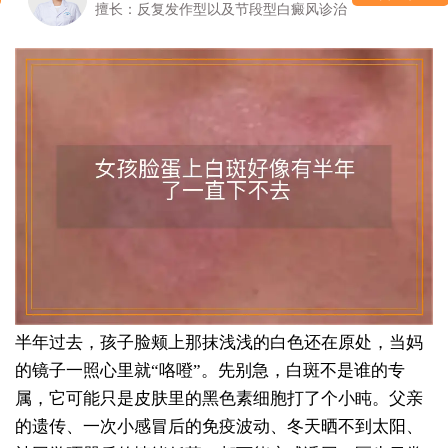
擅长：反复发作型以及节段型白癜风诊治
半年过去，孩子脸颊上那抹浅浅的白色还在原处，当妈
的镜子一照心里就“咯噔”。先别急，白斑不是谁的专
属，它可能只是皮肤里的黑色素细胞打了个小盹。父亲
的遗传、一次小感冒后的免疫波动、冬天晒不到太阳、