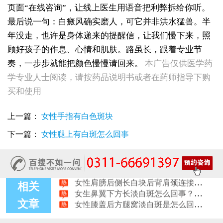
页面“在线咨询”，让线上医生用语音把利弊拆给你听。
最后说一句：白癜风确实磨人，可它并非洪水猛兽。半
年没走，也许是身体递来的提醒信，让我们慢下来，照
顾好孩子的作息、心情和肌肤。路虽长，跟着专业节
奏，一步步就能把颜色慢慢请回来。
本广告仅供医学药
学专业人士阅读，请按药品说明书或者在药师指导下购
女性后背腰窝长小白点凹陷处色素变淡，是白癜风早期症状吗
买和使用
女生脚踝骨节凸起处长白斑 脱色原因与应对方法
女性小腿冒出小白点，浅色斑点是白癜风吗
上一篇：
女性手指有白色斑块
女性全身零星长浅白点多处小块白斑是什么
女性手指关节长小白块指关节发白会不会扩
下一篇：
女性腿上有白斑怎么回事
女性尾椎骨白斑是白癜风吗后背浅色皮损判断
女生腰窝长白斑凹陷脱色 警惕白癜风迹象
眼角细小白点、眼周浅色斑块，严重吗
女性肩膀后侧长白块后背肩颈连接处发白怎么回事
女生鼻翼下方长淡白斑怎么回事？鼻下皮肤发白原因详解
相关
女性膝盖后方腿窝淡白斑是怎么回事 隐蔽处白斑咨询
文章
女生小腿迎面骨长白斑，腿部正面发白解答
女性脸颊边缘长淡色块边界模糊白斑是怎么回事