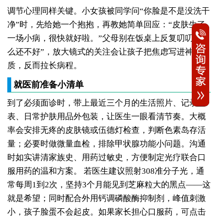
调节心理同样关键。小女孩被同学问“你脸是不是没洗干
净”时，先给她一个抱抱，再教她简单回应：“皮肤生了
一场小病，很快就好啦。”父母别在饭桌上反复叨叨“怎
么还不好”，放大镜式的关注会让孩子把焦虑写进神经递
质，反而拉长病程。
就医前准备小清单
到了必须面诊时，带上最近三个月的生活照片、记录
表、日常护肤用品外包装，让医生一眼看清节奏。大概
率会安排无疼的皮肤镜或伍德灯检查，判断色素岛存活
量；必要时做微量血检，排除甲状腺功能小问题。沟通
时如实讲清家族史、用药过敏史，方便制定光疗联合口
服用药的温和方案。
若医生建议照射308准分子光，通
常每周1到2次，坚持3个月能见到芝麻粒大的黑点——这
就是希望；同时配合外用钙调磷酸酶抑制剂，峰值刺激
小，孩子脸蛋不会起皮。如果家长担心口服药，可点击