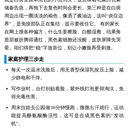
储备告急，再拖下去复色时间会更长。第三种是在白斑
周边出现一圈淡淡的褐色，像洒了酱油边，这叫“炎症边
界”，是免疫部队正在集结，提示要收住它。
有的家长
在网上搜各种偏方，什么生姜擦脸、白醋湿敷，结果角
质层被折腾得通红，黑色素细胞还没醒，皮肤屏障先哭
晕。咱们得把“稳”字放首位，别让小嫩脸再受刺激。
家庭护理三步走
每天一次温水洗脸后，用无香型保湿乳按压上脸，减
少静电和干痒。
写作业时，台灯别贴着脸，紫外线灯泡更得淘汰，免
得光毒伤害。
周末拉娃去公园做30分钟慢跑，微微出汗就行，运动
能提高酪氨酸酶活性，这可是合成黑色素的“发动
机”。