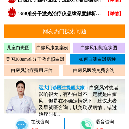
`308准分子激光治疗仪品牌深度解析：专业视角下的优选指南`
【详情】
网友热门搜索问题
儿童白斑图
白癜风康复案例
白癜风初期症状图
美国308nm准分子激光照白斑
如何自测白斑病种
白癜风治疗费用评估
白癜风医院免费咨询
白癜风对患者
远大门诊医生提醒大家：
影响很大，有些白斑不一定就是白癜
风，但是在不确定情况下，建议患者
及早就医咨询，以免耽误病情，错过
治疗时机。
在线咨询
语音咨询