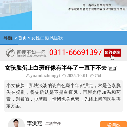
导航
ν
首页
ν
女性白癜风症状
女孩脸蛋上白斑好像有半年了一直下不去
yuandazhongyi
2025-10-01
754
小女孩脸上那块淡淡的瓷白色斑半年都没走，常是色素脱
失在捣乱，得先确认是不是白癜风，再聊光疗加温和药
膏，别暴晒，少摩擦，情绪也关色素，先线上问问医生再
定方案。
李洪燕
二科主任
咨询她