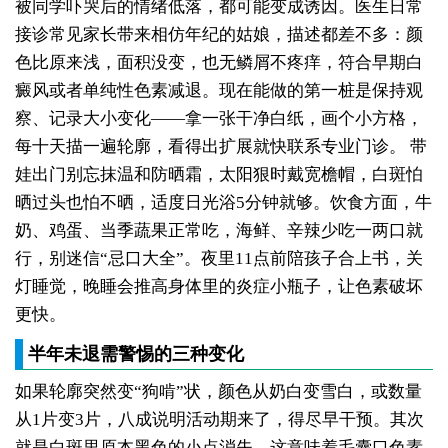
被同学吓哭后的情绪低落，都可能变成诱因。医生日常
接诊常见家长带来相仿年纪的姑娘，描述都差不多：颜
色比原来浅，面积没变，也无鳞屑不疼痒，符合早期白
癜风或者单纯性色素减退。现在能做的第一桩是保持观
察、记录大小变化——拿一张干净白纸，画个小方格，
每十天描一遍轮廓，看得出扩展就快联系专业门诊。
带
娃出门别忘抹温和防晒霜，太阳狠时戴宽檐帽，白斑怕
晒过头也怕不晒，适度日光浴5分钟就够。饮食方面，牛
奶、鸡蛋、当季蔬果正常吃，海鲜、辛辣少吃一两口就
行，别迷信“忌口大全”。夜里11点前陪孩子合上书，关
灯睡觉，晚睡会推高身体里的炎症小瓶子，让色素破坏
更快。
半年未退需警惕的三种变化
如果轮廓突然变“狗啃”状，颜色从奶白变雪白，或数量
从1片变3片，八成说明活动期来了，得尽早干预。其次
就是白斑里原本黑色的小点消失，这意味着毛囊口色素