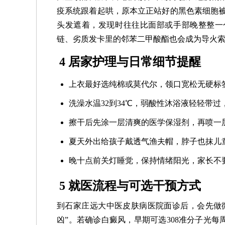
疫系统跟着起哄，原本立正站好的黑色素细胞被
头发遮着，发现时往往比面部或手部晚整整一
链、劣质发卡里的邻苯二甲酸酯也会成为导火
4 居家护理与日常细节提醒
上衣最好选纯棉或莫代尔，领口宽松无硬标
洗澡水温32到34℃，弱酸性沐浴液轻轻带
擦干后先涂一层清爽的医学保湿剂，再喷一
夏天外出给孩子戴透气渔夫帽，脖子也抹儿
晚十点前关灯睡觉，保持情绪阳光，家长不
5 就医流程与可选干预方式
到石家庄远大中医皮肤病医院面诊后，会先做
凶”。若确诊白癜风，早期可选308准分子光