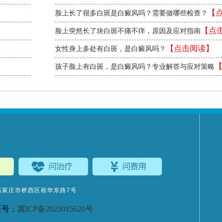
【
脸上长了很多白斑是白癜风吗？需要做哪些检查？
读】
【点
脸上突然长了块白斑不痛不痒，原因及应对指南
读】
【点击阅读】
女性身上多处有白斑，是白癜风吗？
孩子脸上有白斑，是白癜风吗？专业解答与应对策略
阅读】
石家庄市桥西区裕华东路7号
证号：
冀ICP备2023015620号