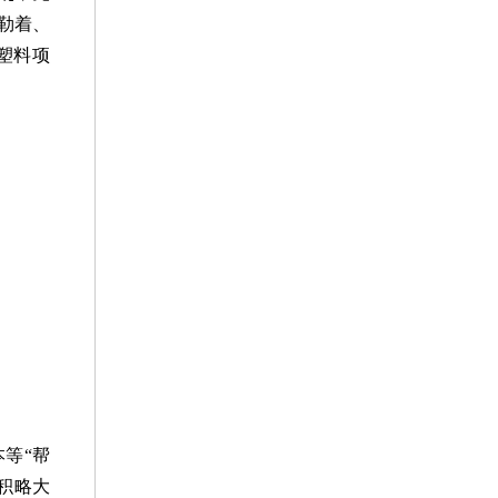
勒着、
塑料项
等“帮
积略大