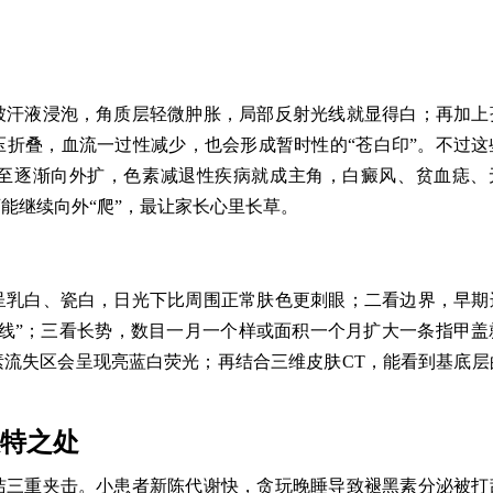
被汗液浸泡，角质层轻微肿胀，局部反射光线就显得白；再加上
折叠，血流一过性减少，也会形成暂时性的“苍白印”。不过这
至逐渐向外扩，色素减退性疾病就成主角，白癜风、贫血痣、
能继续向外“爬”，最让家长心里长草。
呈乳白、瓷白，日光下比周围正常肤色更刺眼；二看边界，早期
线”；三看长势，数目一月一个样或面积一个月扩大一条指甲盖
流失区会呈现亮蓝白荧光；再结合三维皮肤CT，能看到基底层
独特之处
洁三重夹击。小患者新陈代谢快，贪玩晚睡导致褪黑素分泌被打