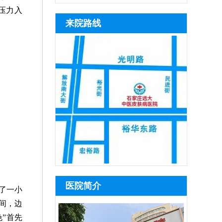
压力入
来院路线
医院简介
了一小
间，边
”首先