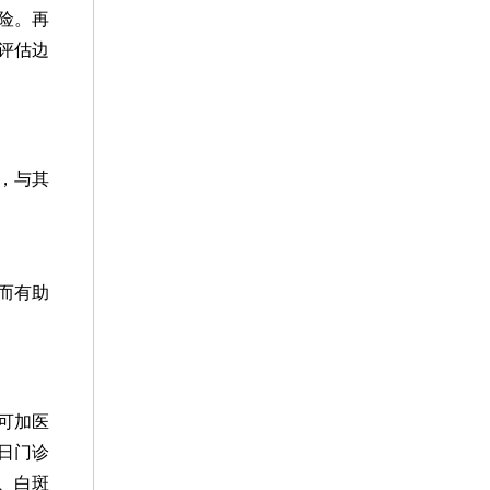
险。再
评估边
，与其
而有助
可加医
日门诊
、白斑