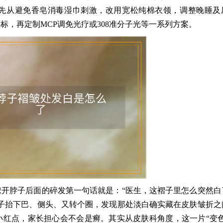
先从避免香皂消毒湿巾刺激，改用宽松纯棉衣领，调整晚睡及
，再定制MCP调免光疗或308准分子光等一系列方案。
开脖子后面的碎发第一句话就是：“医生，这褶子里怎么突然白
子抬下巴、侧头、又转个圈，发现那处淡白确实藏在皮肤皱折之
红点，家长担心会不会是癣。其实从皮肤科角度，这一片“变色