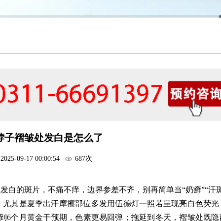
脖子褶皱处发白是怎么了
2025-09-17 00:00:54
687次
发白的斑片，不痛不痒，边界参差不齐，别再简单当“奶癣”“汗斑
，尤其是夏季出汗摩擦部位多发用伍德灯一照若呈现亮白色荧光
到6个月黄金干预期，色素更易回弹；拖延到冬天，褶皱处既隐