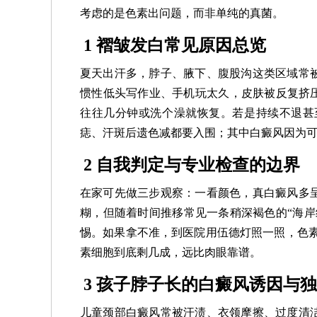
考虑的是色素出问题，而非单纯的真菌。
1 褶皱发白常见原因总览
夏天出汗多，脖子、腋下、腹股沟这类区域常
惯性低头写作业、手机玩太久，皮肤被反复挤压
往往几分钟或洗个澡就恢复。若是持续不退甚
痣、汗斑后遗色减都要入围；其中白癜风因为可
2 自我判定与专业检查的边界
在家可先做三步观察：一看颜色，真白癜风多
糊，但随着时间推移常见一条稍深褐色的“海岸
惕。如果拿不准，到医院用伍德灯照一照，色素
素细胞到底剩几成，远比肉眼靠谱。
3 孩子脖子长的白癜风诱因与
儿童颈部白癜风常被汗渍、衣领摩擦、过度清