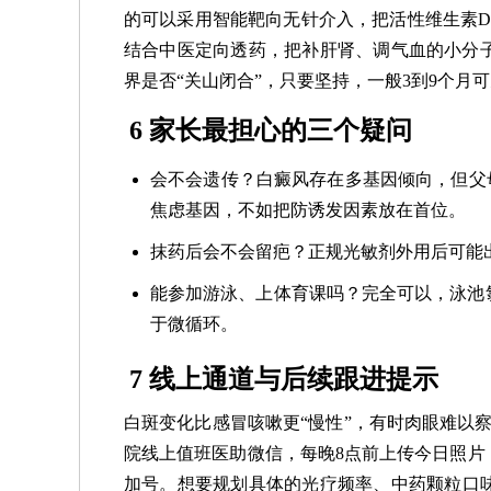
的可以采用智能靶向无针介入，把活性维生素D
结合中医定向透药，把补肝肾、调气血的小分子
界是否“关山闭合”，只要坚持，一般3到9个月
6 家长最担心的三个疑问
会不会遗传？白癜风存在多基因倾向，但父
焦虑基因，不如把防诱发因素放在首位。
抹药后会不会留疤？正规光敏剂外用后可能
能参加游泳、上体育课吗？完全可以，泳池
于微循环。
7 线上通道与后续跟进提示
白斑变化比感冒咳嗽更“慢性”，有时肉眼难以察
院线上值班医助微信，每晚8点前上传今日照片
加号。想要规划具体的光疗频率、中药颗粒口