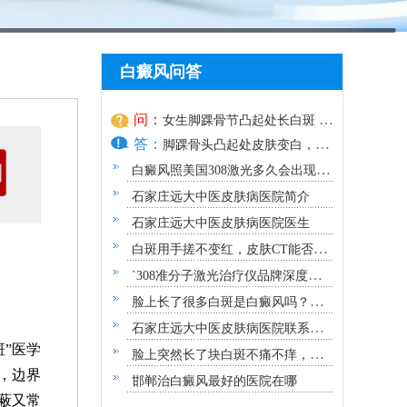
白癜风问答
问：
女生脚踝骨节凸起处长白斑 脱
答：
色原因与应对方法
脚踝骨头凸起处皮肤变白，颜
色脱失
白癜风照美国308激光多久会出现效
果？
石家庄远大中医皮肤病医院简介
石家庄远大中医皮肤病医院医生
白斑用手搓不变红，皮肤CT能否确
诊白癜风？
`308准分子激光治疗仪品牌深度解
析：专业视角下的优选指南`
脸上长了很多白斑是白癜风吗？需
要做哪些检查？
石家庄远大中医皮肤病医院联系方
”医学
式地址
脸上突然长了块白斑不痛不痒，原
，边界
因及应对指南
邯郸治白癜风最好的医院在哪
蔽又常