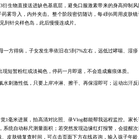
3衍生物直接送进缺色基底层，避免口服激素带来的身高抑制风
药雾导入，内外夹击。整个阶段密切随访，每4到6周用皮肤镜
可见到针尖样色岛，此后慢慢连成片。
母一方得病，子女发生率依旧在5到7%左右，远低过哮喘、湿疹
出现短暂粉红或淡褐色，停药一月即退，不会造成瘢痕体质。
氯水刺激性低，只要上岸冲淋、擦干、再保湿即可；运动出汗反
觉1毫米进展，拍高清对比照、录Vlog都能帮我远程监控。家长
，系统自动标尺测量面积；若突然发现边缘红灯报警，会提醒次
味、皮肤镜复查时间，可点击页面下方在线咨询，输入孩子年龄