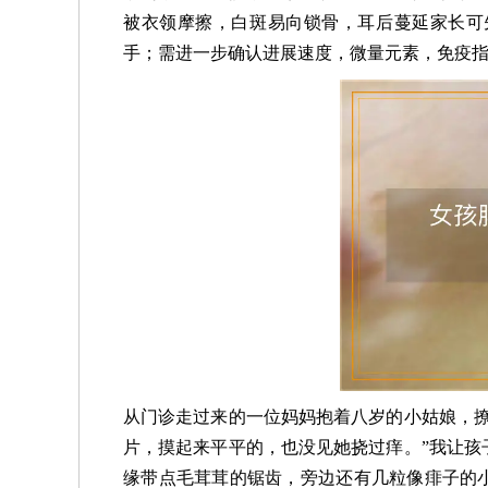
被衣领摩擦，白斑易向锁骨，耳后蔓延家长可
手；需进一步确认进展速度，微量元素，免疫指标
从门诊走过来的一位妈妈抱着八岁的小姑娘，撩
片，摸起来平平的，也没见她挠过痒。”我让孩
缘带点毛茸茸的锯齿，旁边还有几粒像痱子的小