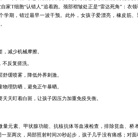
自家T细胞“认错人”追着跑。颈部褶皱处正是“雷达死角”：衣领
个学期，错过最早一波干预。此外，女孩子爱漂亮，橡皮筋、
索。
签，减少机械摩擦。
过，不反复搓洗。
层舒缓喷雾，降低外界刺激。
童物理防晒，避免正午暴晒。
要天天盯着白斑，让孩子因压力加重免疫失衡。
微量元素、甲状腺功能、抗核抗体等血液检查，排除贫血、桥本
每周一至两次，局部照射时间20秒起步，孩子几乎没有痛感；对面