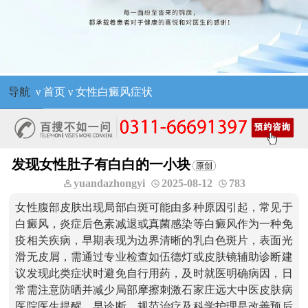
导航
ν
首页
ν
女性白癜风症状
发现女性肚子有白白的一小块
yuandazhongyi
2025-08-12
783
女性腹部皮肤出现局部白斑可能由多种原因引起，常见于
白癜风，炎症后色素减退或真菌感染等白癜风作为一种免
疫相关疾病，早期表现为边界清晰的乳白色斑片，表面光
滑无皮屑，需通过专业检查如伍德灯或皮肤镜辅助诊断建
议发现此类症状时避免自行用药，及时就医明确病因，日
常需注意防晒并减少局部摩擦刺激石家庄远大中医皮肤病
医院医生提醒，早诊断，规范治疗及科学护理是改善预后