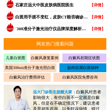
石家庄远大中医皮肤病医院医生
【详情】
白斑用手搓不变红，皮肤CT能否确诊白癜风？
【详情】
`308准分子激光治疗仪品牌深度解析：专业视角下的优选指南`
【详情】
网友热门搜索问题
儿童白斑图
白癜风康复案例
白癜风初期症状图
美国308nm准分子激光照白斑
如何自测白斑病种
白癜风治疗费用评估
白癜风医院免费咨询
白癜风对患者
远大门诊医生提醒大家：
影响很大，有些白斑不一定就是白癜
风，但是在不确定情况下，建议患者
及早就医咨询，以免耽误病情，错过