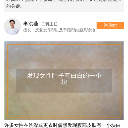
的关键。
李洪燕
二科主任
咨询她
擅长：反复发作型以及节段型白癜风诊治
许多女性在洗澡或更衣时偶然发现腹部皮肤有一小块白