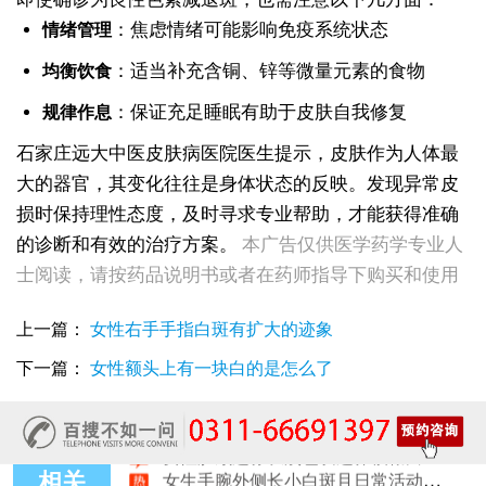
：焦虑情绪可能影响免疫系统状态
情绪管理
：适当补充含铜、锌等微量元素的食物
均衡饮食
：保证充足睡眠有助于皮肤自我修复
规律作息
石家庄远大中医皮肤病医院医生提示，皮肤作为人体最
大的器官，其变化往往是身体状态的反映。发现异常皮
损时保持理性态度，及时寻求专业帮助，才能获得准确
女性全身零星长浅白点多处小块白斑是什么
女性手指关节长小白块指关节发白会不会扩
的诊断和有效的治疗方案。
本广告仅供医学药学专业人
女性尾椎骨白斑是白癜风吗后背浅色皮损判断
士阅读，请按药品说明书或者在药师指导下购买和使用
女生腰窝长白斑凹陷脱色 警惕白癜风迹象
眼角细小白点、眼周浅色斑块，严重吗
上一篇：
女性右手手指白斑有扩大的迹象
女性肩膀后侧长白块后背肩颈连接处发白怎么回事
女生鼻翼下方长淡白斑怎么回事？鼻下皮肤发白原因详解
下一篇：
女性额头上有一块白的是怎么了
女性膝盖后方腿窝淡白斑是怎么回事 隐蔽处白斑咨询
女生小腿迎面骨长白斑，腿部正面发白解答
女性脸颊边缘长淡色块边界模糊白斑是怎么回事
女生手腕外侧长小白斑且日常活动发白，警惕白癜风信号
相关
女生后腰中间长淡色斑腰部正中发白要紧吗