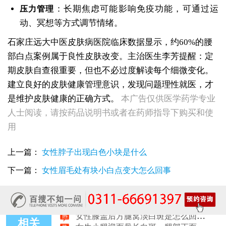
：长期焦虑可能影响免疫功能，可通过运
压力管理
动、冥想等方式调节情绪。
石家庄远大中医皮肤病医院临床数据显示，约60%的腰
部白点案例属于良性皮肤改变。主治医生李芳提醒：定
期皮肤自查很重要，但也不必过度解读每个细微变化。
建立良好的皮肤健康管理意识，发现问题理性就医，才
女性后背腰窝长小白点凹陷处色素变淡，是白癜风早期症状吗
是维护皮肤健康的正确方式。
本广告仅供医学药学专业
女生脚踝骨节凸起处长白斑 脱色原因与应对方法
人士阅读，请按药品说明书或者在药师指导下购买和使
女性小腿冒出小白点，浅色斑点是白癜风吗
用
女性全身零星长浅白点多处小块白斑是什么
女性手指关节长小白块指关节发白会不会扩
女性尾椎骨白斑是白癜风吗后背浅色皮损判断
上一篇：
女性脖子出现白色小块是什么
女生腰窝长白斑凹陷脱色 警惕白癜风迹象
下一篇：
女性眉毛处有块小白点变大怎么回事
眼角细小白点、眼周浅色斑块，严重吗
女性肩膀后侧长白块后背肩颈连接处发白怎么回事
女生鼻翼下方长淡白斑怎么回事？鼻下皮肤发白原因详解
女性膝盖后方腿窝淡白斑是怎么回事 隐蔽处白斑咨询
女生小腿迎面骨长白斑，腿部正面发白解答
相关