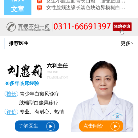
女性脸颊边缘长淡色块边界模糊白斑是怎么回事
女生手腕外侧长小白斑且日常活动发白，警惕白癜风信号
文章
女生后腰中间长淡色斑腰部正中发白要紧吗
推荐医生
更多>
六科主任
ONLINE
TRANSLATION
30多年临床经验
擅长
青少年白癜风诊疗
肢端型白癜风诊疗
评价
专业、有耐心、热情
了解医生
点击问诊