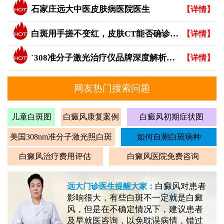
石家庄远大中医皮肤病医院医生
【详情】
白斑用手搓不变红，皮肤CT能否确诊白癜风？
【详情】
`308准分子激光治疗仪品牌深度解析：专业视角下的优选指南`
【详情】
网友热门搜索问题
儿童白斑图
白癜风康复案例
白癜风初期症状图
美国308nm准分子激光照白斑
如何自测白斑病种
白癜风治疗费用评估
白癜风医院免费咨询
白癜风对患者
远大门诊医生提醒大家：
影响很大，有些白斑不一定就是白癜
风，但是在不确定情况下，建议患者
及早就医咨询，以免耽误病情，错过