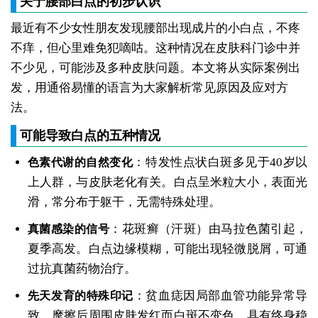
关于腰部白点的初步认识
最近有不少女性朋友发现腰部出现成片的小白点，不疼
不痒，但心里难免犯嘀咕。这种情况在皮肤科门诊中并
不少见，可能涉及多种皮肤问题。本文将从实际案例出
发，用通俗易懂的语言为大家解析常见原因及应对方
法。
可能导致白点的五种情况
：特发性点状白斑多见于40岁以
色素代谢的自然变化
上人群，与皮肤老化有关。白点呈米粒大小，表面光
滑，常分布于躯干，无需特殊处理。
：花斑癣（汗斑）由马拉色菌引起，
真菌感染的信号
夏季高发。白点边缘模糊，可能出现轻微脱屑，可通
过抗真菌药物治疗。
：贫血痣因局部血管功能异常导
先天发育的特殊印记
致，摩擦后周围皮肤发红而白斑不变色，具有终身稳