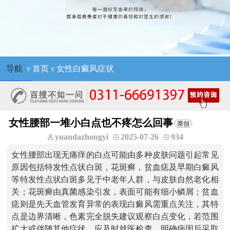
导航
ν
首页
ν
女性白癜风症状
女性腰部一堆小白点也不疼怎么回事
yuandazhongyi
2025-07-26
934
女性腰部出现无痛痒的白点可能由多种皮肤问题引起常见
原因包括特发性点状白斑，花斑癣，贫血痣及早期白癜风
等特发性点状白斑多见于中老年人群，与皮肤自然老化相
关；花斑癣由真菌感染引发，表面可能有细小鳞屑；贫血
痣则是先天血管发育异常的表现白癜风需重点关注，其特
点是边界清晰，色素完全脱失建议观察白点变化，若范围
扩大或伴随其他症状，应及时就医检查，明确病因后采取