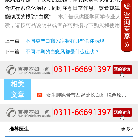
合进行系统化治疗，同时注意日常作息、饮食规律，才
能彻底的根除“白魔”。
本广告仅供医学药学专业人士阅
读，请按药品说明书或者在药师指导下购买和使用
上一篇：
不同类型白癜风症状有哪些具体表现
下一篇：
不同时期的白癜风都是什么症状？
相关
女生脚踝骨节凸起处长白斑 脱色原因与应对方法
文章
女性小腿冒出小白点，浅色斑点是白癜风吗
女性全身零星长浅白点多处小块白斑是什么
女性手指关节长小白块指关节发白会不会扩
女性尾椎骨白斑是白癜风吗后背浅色皮损判断
女生腰窝长白斑凹陷脱色 警惕白癜风迹象
推荐医生
更多>
眼角细小白点、眼周浅色斑块，严重吗
女性肩膀后侧长白块后背肩颈连接处发白怎么回事