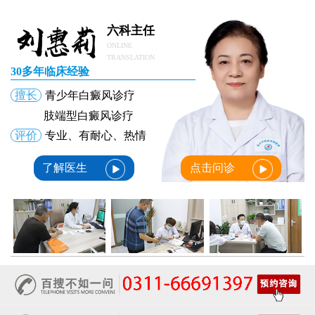
女生鼻翼下方长淡白斑怎么回事？鼻下皮肤发白原因详解
女性膝盖后方腿窝淡白斑是怎么回事 隐蔽处白斑咨询
六科主任
女生小腿迎面骨长白斑，腿部正面发白解答
ONLINE
女性脸颊边缘长淡色块边界模糊白斑是怎么回事
TRANSLATION
30多年临床经验
女生手腕外侧长小白斑且日常活动发白，警惕白癜风信号
女生后腰中间长淡色斑腰部正中发白要紧吗
擅长
青少年白癜风诊疗
女性前臂浅色斑块日晒后白斑会更明显吗
肢端型白癜风诊疗
评价
专业、有耐心、热情
了解医生
点击问诊