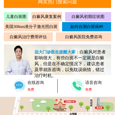
网友热门搜索问题
儿童白斑图
白癜风康复案例
白癜风初期症状图
美国308nm准分子激光照白斑
如何自测白斑病种
白癜风治疗费用评估
白癜风医院免费咨询
白癜风对患者
远大门诊医生提醒大家：
影响很大，有些白斑不一定就是白癜
风，但是在不确定情况下，建议患者
及早就医咨询，以免耽误病情，错过
治疗时机。
在线咨询
语音咨询
免费
免费