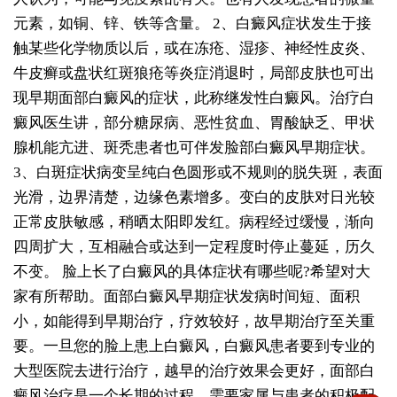
元素，如铜、锌、铁等含量。
2、白癜风症状发生于接
触某些化学物质以后，或在冻疮、湿疹、神经性皮炎、
牛皮癣或盘状红斑狼疮等炎症消退时，局部皮肤也可出
现早期面部白癜风的症状，此称继发性白癜风。治疗白
癜风医生讲，部分糖尿病、恶性贫血、胃酸缺乏、甲状
腺机能亢进、斑秃患者也可伴发脸部白癜风早期症状。
3、白斑症状病变呈纯白色圆形或不规则的脱失斑，表面
光滑，边界清楚，边缘色素增多。变白的皮肤对日光较
正常皮肤敏感，稍晒太阳即发红。病程经过缓慢，渐向
四周扩大，互相融合或达到一定程度时停止蔓延，历久
不变。
脸上长了白癜风的具体症状有哪些呢?希望对大
家有所帮助。面部白癜风早期症状发病时间短、面积
小，如能得到早期治疗，疗效较好，故早期治疗至关重
要。一旦您的脸上患上白癜风，白癜风患者要到专业的
大型医院去进行治疗，越早的治疗效果会更好，面部白
癜风治疗是一个长期的过程，需要家属与患者的积极配