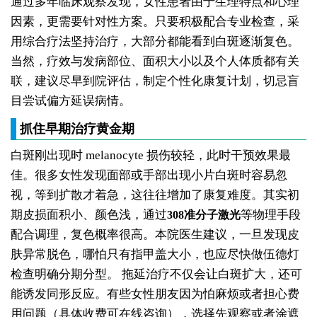
通过多年临床观察发现，女性患者由于生理特点和心理
因素，更需要针对性方案。只要积极配合专业检查，采
用综合疗法坚持治疗，大部分都能看到白斑逐渐复色。
当然，疗效与发病部位、面积大小以及个人体质都有关
联，建议尽早到院评估，制定个性化康复计划，切忌盲
目尝试偏方延误病情。
抓住早期治疗黄金期
白斑刚出现时 melanocyte 损伤较轻，此时干预效果最
佳。很多女性发现面部或手部出现小片白斑时容易忽
视，等到扩散才着急，这往往增加了康复难度。其实初
期皮损面积小、颜色浅，通过
等物理手段
308准分子激光
配合调理，复色概率很高。本院医生建议，一旦发现皮
肤异常脱色，哪怕只有指甲盖大小，也应尽快做伍德灯
检查明确分期分型。
拖延治疗不仅会让白斑扩大，还可
能诱发同形反应。有些女性朋友因为怕麻烦或者担心费
用问题（具体收费可在线咨询），选择先观察或者涂遮