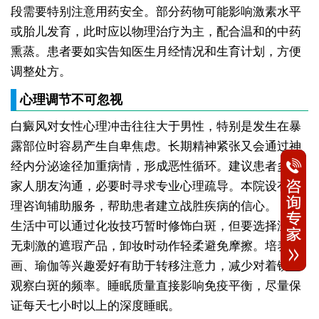
段需要特别注意用药安全。部分药物可能影响激素水平
或胎儿发育，此时应以物理治疗为主，配合温和的中药
熏蒸。患者要如实告知医生月经情况和生育计划，方便
调整处方。
心理调节不可忽视
白癜风对女性心理冲击往往大于男性，特别是发生在暴
露部位时容易产生自卑焦虑。长期精神紧张又会通过神
经内分泌途径加重病情，形成恶性循环。建议患者多与
家人朋友沟通，必要时寻求专业心理疏导。本院设有心
理咨询辅助服务，帮助患者建立战胜疾病的信心。
日常
生活中可以通过化妆技巧暂时修饰白斑，但要选择温和
无刺激的遮瑕产品，卸妆时动作轻柔避免摩擦。培养绘
画、瑜伽等兴趣爱好有助于转移注意力，减少对着镜子
观察白斑的频率。睡眠质量直接影响免疫平衡，尽量保
证每天七小时以上的深度睡眠。