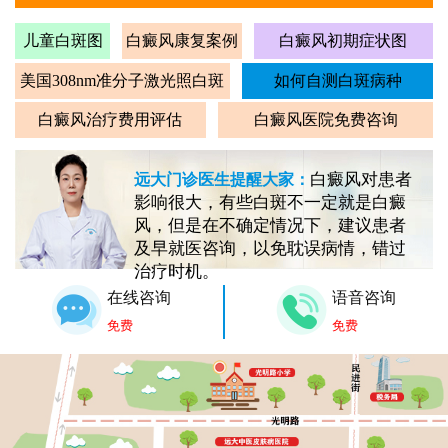
儿童白斑图
白癜风康复案例
白癜风初期症状图
美国308nm准分子激光照白斑
如何自测白斑病种
白癜风治疗费用评估
白癜风医院免费咨询
白癜风对患者
远大门诊医生提醒大家：
影响很大，有些白斑不一定就是白癜
风，但是在不确定情况下，建议患者
及早就医咨询，以免耽误病情，错过
治疗时机。
在线咨询
语音咨询
免费
免费