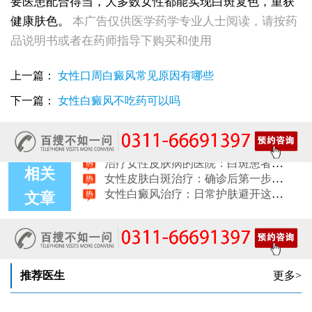
要医患配合得当，大多数女性都能实现白斑复色，重获
女性白斑康复随访服务对比：好医院该做到哪些
健康肤色。
本广告仅供医学药学专业人士阅读，请按药
女性皮肤白斑误诊后，白癜风治疗方案怎么调整才有效
品说明书或者在药师指导下购买和使用
女性白癜风治疗：遮盖产品选择安全标准是什么
女性皮肤白斑护理指南：家属陪伴需留意的细节
女性白癜风治疗：微量元素补充对康复的作用
上一篇：
女性口周白癜风常见原因有哪些
治疗女性皮肤病的医院：白斑患者康复训练指导手册
下一篇：
女性白癜风不吃药可以吗
女性白斑专科诊疗：收费透明化说明
女性白癜风稳定期移植手术：需要满足哪些条件？
女性白癜风：饮食忌口的科学标准是什么
治疗女性皮肤病的医院：白斑患者线上复诊操作步骤
女性皮肤白斑治疗：确诊后第一步该做什么
相关
女性白癜风治疗：日常护肤避开这些刺激成分
女性白癜风治疗：科学饮食不需要过度忌口
文章
女性皮肤病医院白斑诊疗收费明细公开
女性白癜风治疗：中药熏蒸改善微循环的作用
推荐医生
更多>