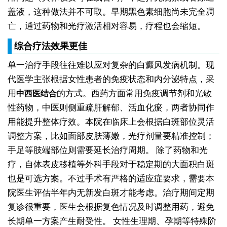
盖液，这种做法并不可取。早期黑色素细胞尚未完全凋
亡，通过药物和光疗激活相对容易，疗程也会缩短。
综合疗法效果更佳
单一治疗手段往往难以应对复杂的白癜风发病机制。现
代医学主张根据女性患者的免疫状态和内分泌特点，采
用
的方式。西药方面常用免疫调节剂和光敏
中西医结合
性药物，中医则侧重疏肝解郁、活血化瘀，两者协同作
用能提升整体疗效。本院在临床上会根据白斑部位灵活
调整方案，比如面部皮肤薄嫩，光疗剂量要精准控制；
手足等肢端部位则需要延长治疗周期。
除了药物和光
疗，自体表皮移植等外科手段对于稳定期的大面积白斑
也是可选方案。不过手术有严格的适应症要求，需要本
院医生评估半年内无新发白斑才能考虑。治疗期间定期
复诊很重要，医生会根据复色情况及时调整用药，避免
长期单一方案产生耐受性。
女性生理期、孕期等特殊阶