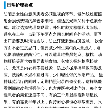
日常护理要点
防晒是女性白癜风患者必须重视的环节。紫外线过度照
射会损伤残留的黑色素细胞，但适度光照又利于色素合
成。建议选择物理防晒霜，外出时戴宽檐帽和太阳镜，
避免在上午十点到下午两点之间长时间户外活动。夏季
出汗后要及时清洁皮肤，防止汗液刺激白斑区域。
饮食
方面不必过度忌口，但要减少维生素C的大量摄入，避
免影响酪氨酸酶活性。可以适量吃些黑芝麻、核桃、动
物肝脏等富含微量元素的食物。衣物选择纯棉宽松款
式，尤其是内衣裤不要过紧，防止机械摩擦导致同形反
应。洗澡时水温不宜过高，少用碱性强的沐浴产品。
坚
持规范治疗的同时，定期拍照记录白斑变化，这样既能
看到细微改善增强信心，也方便医生对比疗效。每个女
性患者的康复速度不同，有的三个月就能看到明显效
果，有的需要半年以上，保持耐心和恒心非常重要。只