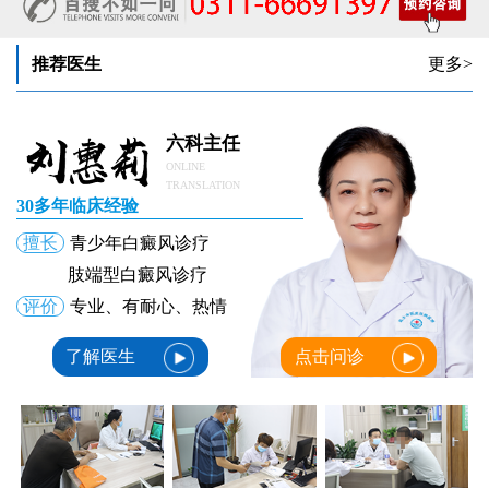
治疗女性皮肤病医院开通白斑线上咨询通道，白癜风患者答疑新途径
推荐医生
更多>
六科主任
ONLINE
TRANSLATION
30多年临床经验
擅长
青少年白癜风诊疗
肢端型白癜风诊疗
评价
专业、有耐心、热情
了解医生
点击问诊