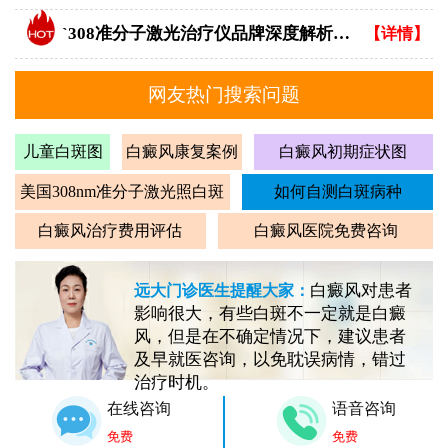
`308准分子激光治疗仪品牌深度解析：专业视角下的优选指南`
【详情】
网友热门搜索问题
儿童白斑图
白癜风康复案例
白癜风初期症状图
美国308nm准分子激光照白斑
如何自测白斑病种
白癜风治疗费用评估
白癜风医院免费咨询
白癜风对患者
远大门诊医生提醒大家：
影响很大，有些白斑不一定就是白癜
风，但是在不确定情况下，建议患者
及早就医咨询，以免耽误病情，错过
治疗时机。
在线咨询
语音咨询
免费
免费