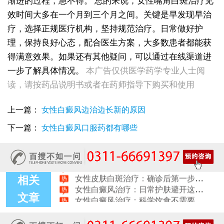
渐进的过程，急不得。
总的来说，女性嘴角白斑治疗见
效时间大多在一个月到三个月之间。关键是早发现早治
疗，选择正规医疗机构，坚持规范治疗。日常做好护
理，保持良好心态，配合医生方案，大多数患者都能获
得满意效果。如果还有其他疑问，可以通过在线渠道进
一步了解具体情况。
本广告仅供医学药学专业人士阅
女性白癜风治疗：遮盖产品选择安全标准是什么
读，请按药品说明书或者在药师指导下购买和使用
女性皮肤白斑护理指南：家属陪伴需留意的细节
女性白癜风治疗：微量元素补充对康复的作用
上一篇：
女性白癜风边治边长新的原因
治疗女性皮肤病的医院：白斑患者康复训练指导手册
女性白斑专科诊疗：收费透明化说明
下一篇：
女性白癜风口服药都有哪些
女性白癜风稳定期移植手术：需要满足哪些条件？
女性白癜风：饮食忌口的科学标准是什么
治疗女性皮肤病的医院：白斑患者线上复诊操作步骤
女性皮肤白斑治疗：确诊后第一步该做什么
相关
女性白癜风治疗：日常护肤避开这些刺激成分
女性白癜风治疗：科学饮食不需要过度忌口
文章
女性皮肤病医院白斑诊疗收费明细公开
女性白癜风治疗：中药熏蒸改善微循环的作用
治疗女性皮肤病的医院：白斑线上咨询常见问题解答