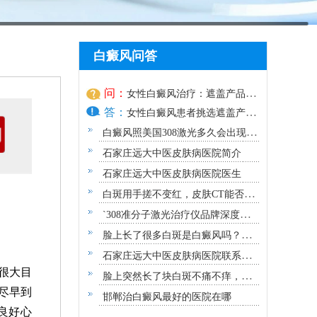
白癜风问答
问：
女性白癜风治疗：遮盖产品选
答：
择安全标准是什么
女性白癜风患者挑选遮盖产
品，安全
白癜风照美国308激光多久会出现效
果？
石家庄远大中医皮肤病医院简介
石家庄远大中医皮肤病医院医生
白斑用手搓不变红，皮肤CT能否确
诊白癜风？
`308准分子激光治疗仪品牌深度解
析：专业视角下的优选指南`
脸上长了很多白斑是白癜风吗？需
要做哪些检查？
石家庄远大中医皮肤病医院联系方
很大目
式地址
脸上突然长了块白斑不痛不痒，原
尽早到
因及应对指南
邯郸治白癜风最好的医院在哪
良好心