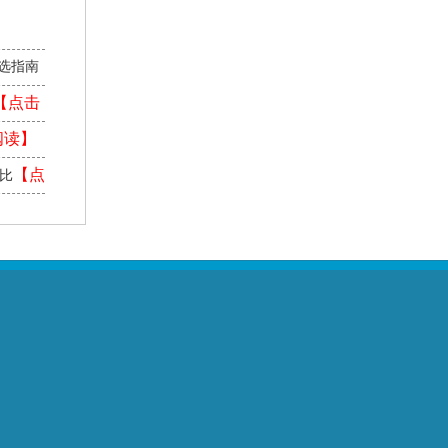
】
选指南
【点击
阅读】
【点
对比