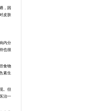
晒，因
对皮肤
响内分
持也很
些食物
色素生
现。但
医治一