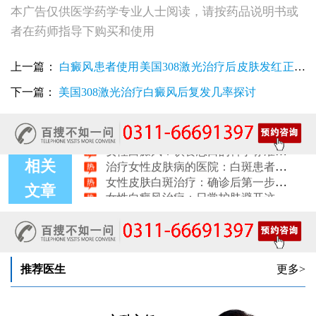
本广告仅供医学药学专业人士阅读，请按药品说明书或
女性白斑康复随访服务对比：好医院该做到哪些
女性皮肤白斑误诊后，白癜风治疗方案怎么调整才有效
者在药师指导下购买和使用
女性白癜风治疗：遮盖产品选择安全标准是什么
女性皮肤白斑护理指南：家属陪伴需留意的细节
上一篇：
白癜风患者使用美国308激光治疗后皮肤发红正常
女性白癜风治疗：微量元素补充对康复的作用
治疗女性皮肤病的医院：白斑患者康复训练指导手册
吗？
下一篇：
美国308激光治疗白癜风后复发几率探讨
女性白斑专科诊疗：收费透明化说明
女性白癜风稳定期移植手术：需要满足哪些条件？
女性白癜风：饮食忌口的科学标准是什么
治疗女性皮肤病的医院：白斑患者线上复诊操作步骤
相关
女性皮肤白斑治疗：确诊后第一步该做什么
女性白癜风治疗：日常护肤避开这些刺激成分
文章
女性白癜风治疗：科学饮食不需要过度忌口
女性皮肤病医院白斑诊疗收费明细公开
女性白癜风治疗：中药熏蒸改善微循环的作用
推荐医生
更多>