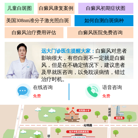
儿童白斑图
白癜风康复案例
白癜风初期症状图
美国308nm准分子激光照白斑
如何自测白斑病种
白癜风治疗费用评估
白癜风医院免费咨询
白癜风对患者
远大门诊医生提醒大家：
影响很大，有些白斑不一定就是白癜
风，但是在不确定情况下，建议患者
及早就医咨询，以免耽误病情，错过
治疗时机。
在线咨询
语音咨询
免费
免费