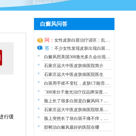
白癜风问答
问：
女性皮肤白斑治疗误区：乱涂
答：
药膏反而加重病情
不少女性发现皮肤出现白斑
时，第一
白癜风照美国308激光多久会出现效
果？
石家庄远大中医皮肤病医院简介
石家庄远大中医皮肤病医院医生
白斑用手搓不变红，皮肤CT能否确
诊白癜风？
`308准分子激光治疗仪品牌深度解
析：专业视角下的优选指南`
脸上长了很多白斑是白癜风吗？需
要做哪些检查？
石家庄远大中医皮肤病医院联系方
进行缓
式地址
脸上突然长了块白斑不痛不痒，原
因及应对指南
邯郸治白癜风最好的医院在哪