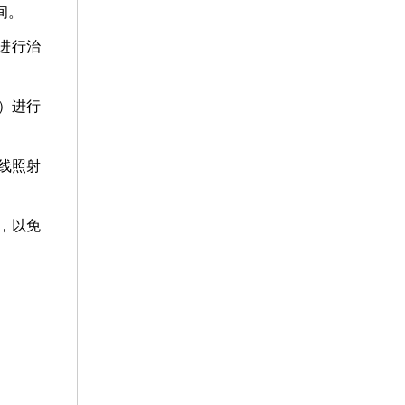
间。
进行治
）进行
线照射
，以免