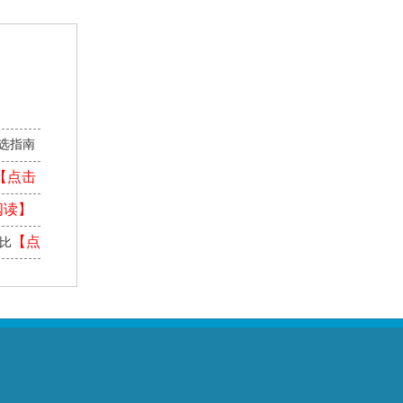
】
选指南
【点击
阅读】
【点
对比