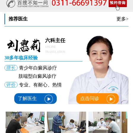
女性皮肤病医院白斑诊疗收费明细公开
女性白癜风治疗：中药熏蒸改善微循环的作用
推荐医生
更多>
六科主任
ONLINE
TRANSLATION
30多年临床经验
擅长
青少年白癜风诊疗
肢端型白癜风诊疗
评价
专业、有耐心、热情
了解医生
点击问诊