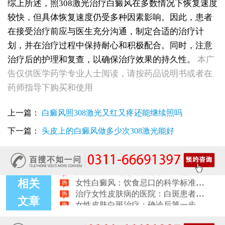
综上所述，照308激光治疗白癜风在多数情况下恢复速度
较快，但具体恢复速度仍受多种因素影响。因此，患者
在接受治疗前应与医生充分沟通，制定合适的治疗计
划，并在治疗过程中保持耐心和积极配合。同时，注意
治疗后的护理和复查，以确保治疗效果的持久性。
本广
告仅供医学药学专业人士阅读，请按药品说明书或者在
女性白斑康复随访服务对比：好医院该做到哪些
药师指导下购买和使用
女性皮肤白斑误诊后，白癜风治疗方案怎么调整才有效
女性白癜风治疗：遮盖产品选择安全标准是什么
上一篇：
白癜风照308激光又红又疼还能继续照吗
女性皮肤白斑护理指南：家属陪伴需留意的细节
女性白癜风治疗：微量元素补充对康复的作用
下一篇：
头皮上的白癜风做多少次308激光能好
治疗女性皮肤病的医院：白斑患者康复训练指导手册
女性白斑专科诊疗：收费透明化说明
女性白癜风稳定期移植手术：需要满足哪些条件？
女性白癜风：饮食忌口的科学标准是什么
相关
治疗女性皮肤病的医院：白斑患者线上复诊操作步骤
女性皮肤白斑治疗：确诊后第一步该做什么
文章
女性白癜风治疗：日常护肤避开这些刺激成分
女性白癜风治疗：科学饮食不需要过度忌口