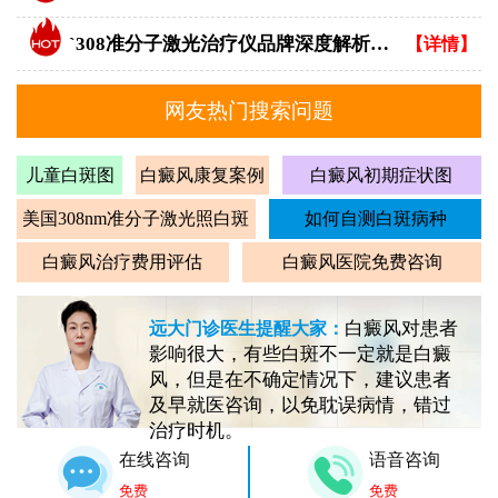
`308准分子激光治疗仪品牌深度解析：专业视角下的优选指南`
【详情】
网友热门搜索问题
儿童白斑图
白癜风康复案例
白癜风初期症状图
美国308nm准分子激光照白斑
如何自测白斑病种
白癜风治疗费用评估
白癜风医院免费咨询
白癜风对患者
远大门诊医生提醒大家：
影响很大，有些白斑不一定就是白癜
风，但是在不确定情况下，建议患者
及早就医咨询，以免耽误病情，错过
治疗时机。
在线咨询
语音咨询
免费
免费