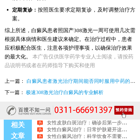
按照医生要求定期复诊，及时调整治疗方
定期复诊：
案。
综上所述，白癜风患者照国产308激光一周可使用几次需
根据具体病情和医生建议来确定。在治疗过程中，患者
应积极配合医生，注意各项护理事项，以确保治疗效果
女性白斑康复随访服务对比：好医院该做到哪些
女性皮肤白斑误诊后，白癜风治疗方案怎么调整才有效
的最大化。
本广告仅供医学药学专业人士阅读，请按药
女性白癜风治疗：遮盖产品选择安全标准是什么
品说明书或者在药师指导下购买和使用
女性皮肤白斑护理指南：家属陪伴需留意的细节
女性白癜风治疗：微量元素补充对康复的作用
上一篇：
白癜风患者激光治疗期间能否同时服用中药的深
治疗女性皮肤病的医院：白斑患者康复训练指导手册
女性白斑专科诊疗：收费透明化说明
入探讨
下一篇：
极速308激光治疗白癜风的专业解析
女性白癜风稳定期移植手术：需要满足哪些条件？
女性白癜风：饮食忌口的科学标准是什么
治疗女性皮肤病的医院：白斑患者线上复诊操作步骤
女性皮肤白斑治疗：确诊后第一步该做什么
相关
女性白癜风治疗：日常护肤避开这些刺激成分
女性白癜风治疗：科学饮食不需要过度忌口
文章
女性皮肤病医院白斑诊疗收费明细公开