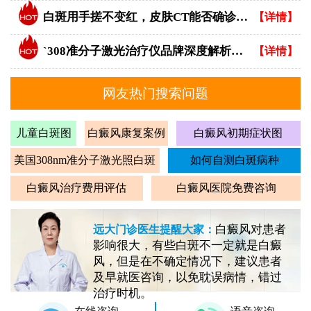
白斑用手搓不变红，皮肤CT能否确诊白癜风？
【详情】
`308准分子激光治疗仪品牌深度解析：专业视角下的优选指南`
【详情】
网友热门搜索问题
儿童白斑图
白癜风康复案例
白癜风初期症状图
美国308nm准分子激光照白斑
如何自测白斑病种
白癜风治疗费用评估
白癜风医院免费咨询
白癜风对患者
远大门诊医生提醒大家：
影响很大，有些白斑不一定就是白癜
风，但是在不确定情况下，建议患者
及早就医咨询，以免耽误病情，错过
治疗时机。