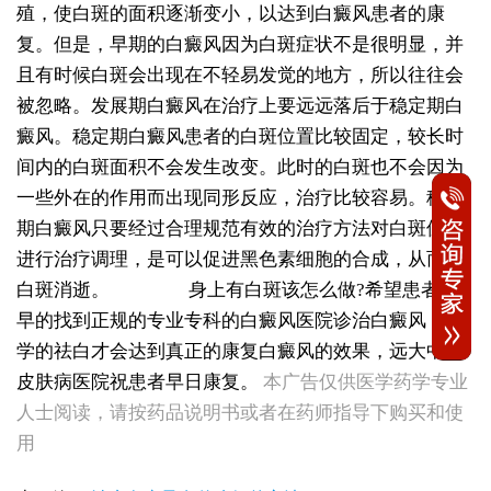
殖，使白斑的面积逐渐变小，以达到白癜风患者的康
复。但是，早期的白癜风因为白斑症状不是很明显，并
且有时候白斑会出现在不轻易发觉的地方，所以往往会
被忽略。发展期白癜风在治疗上要远远落后于稳定期白
癜风。稳定期白癜风患者的白斑位置比较固定，较长时
间内的白斑面积不会发生改变。此时的白斑也不会因为
一些外在的作用而出现同形反应，治疗比较容易。稳定
期白癜风只要经过合理规范有效的治疗方法对白斑位置
进行治疗调理，是可以促进黑色素细胞的合成，从而使
白斑消逝。
身上有白斑该怎么做?希望患者尽
早的找到正规的专业专科的白癜风医院诊治白癜风，科
学的祛白才会达到真正的康复白癜风的效果，远大中医
女性白斑康复随访服务对比：好医院该做到哪些
皮肤病医院祝患者早日康复。
本广告仅供医学药学专业
女性皮肤白斑误诊后，白癜风治疗方案怎么调整才有效
人士阅读，请按药品说明书或者在药师指导下购买和使
女性白癜风治疗：遮盖产品选择安全标准是什么
女性皮肤白斑护理指南：家属陪伴需留意的细节
用
女性白癜风治疗：微量元素补充对康复的作用
治疗女性皮肤病的医院：白斑患者康复训练指导手册