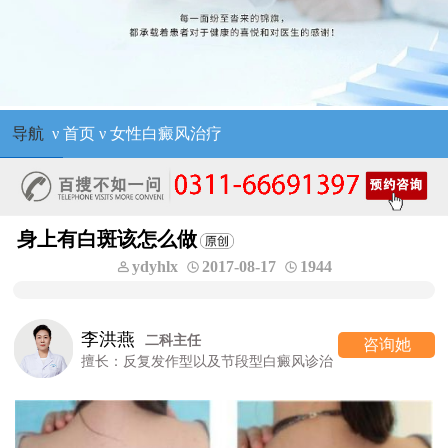
导航
ν
首页
ν
女性白癜风治疗
身上有白斑该怎么做
ydyhlx
2017-08-17
1944
李洪燕
二科主任
咨询她
擅长：反复发作型以及节段型白癜风诊治