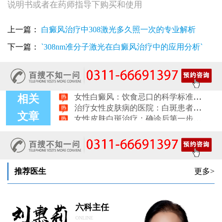
说明书或者在药师指导下购买和使用
女性皮肤白斑误诊后，白癜风治疗方案怎么调整才有效
女性白癜风治疗：遮盖产品选择安全标准是什么
上一篇：
白癜风治疗中308激光多久照一次的专业解析
女性皮肤白斑护理指南：家属陪伴需留意的细节
女性白癜风治疗：微量元素补充对康复的作用
下一篇：
`308nm准分子激光在白癜风治疗中的应用分析`
治疗女性皮肤病的医院：白斑患者康复训练指导手册
女性白斑专科诊疗：收费透明化说明
女性白癜风稳定期移植手术：需要满足哪些条件？
女性白癜风：饮食忌口的科学标准是什么
治疗女性皮肤病的医院：白斑患者线上复诊操作步骤
相关
女性皮肤白斑治疗：确诊后第一步该做什么
文章
女性白癜风治疗：日常护肤避开这些刺激成分
女性白癜风治疗：科学饮食不需要过度忌口
女性皮肤病医院白斑诊疗收费明细公开
女性白癜风治疗：中药熏蒸改善微循环的作用
推荐医生
更多>
六科主任
ONLINE