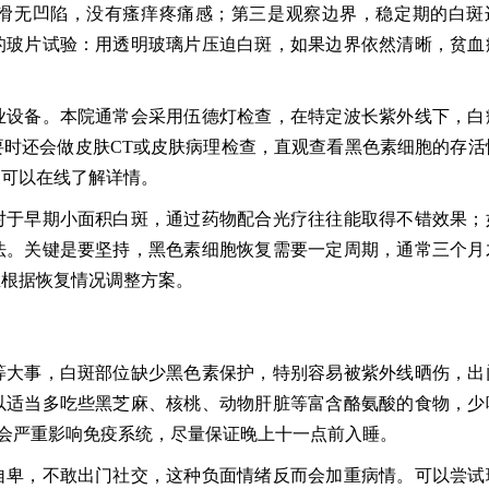
滑无凹陷，没有瘙痒疼痛感；第三是观察边界，稳定期的白斑
的玻片试验：用透明玻璃片压迫白斑，如果边界依然清晰，贫血
业设备。本院通常会采用伍德灯检查，在特定波长紫外线下，白
时还会做皮肤CT或皮肤病理检查，直观查看黑色素细胞的存活
题可以在线了解详情。
对于早期小面积白斑，通过药物配合光疗往往能取得不错效果；
法。关键是要坚持，黑色素细胞恢复需要一定周期，通常三个月
生根据恢复情况调整方案。
等大事，白斑部位缺少黑色素保护，特别容易被紫外线晒伤，出
以适当多吃些黑芝麻、核桃、动物肝脏等富含酪氨酸的食物，少
会严重影响免疫系统，尽量保证晚上十一点前入睡。
自卑，不敢出门社交，这种负面情绪反而会加重病情。可以尝试