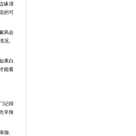
边缘清
痣的可
癜风会
情况。
如果白
才能看
门记得
吃辛辣
瑜伽、