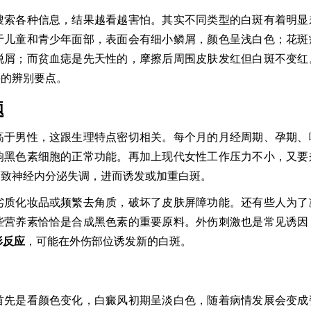
搜索各种信息，结果越看越害怕。其实不同类型的白斑有着明显
于儿童和青少年面部，表面会有细小鳞屑，颜色呈浅白色；花斑
脱屑；而贫血痣是先天性的，摩擦后周围皮肤发红但白斑不变红
要的辨别要点。
题
高于男性，这跟生理特点密切相关。每个月的月经周期、孕期、
响黑色素细胞的正常功能。再加上现代女性工作压力不小，又要
导致神经内分泌失调，进而诱发或加重白斑。
劣质化妆品或频繁去角质，破坏了皮肤屏障功能。还有些人为了
些营养素恰恰是合成黑色素的重要原料。外伤刺激也是常见诱因
形反应
，可能在外伤部位诱发新的白斑。
首先是看颜色变化，白癜风初期呈淡白色，随着病情发展会变成