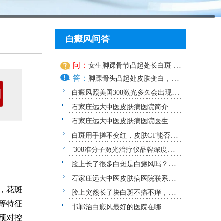
白癜风问答
问：
女生脚踝骨节凸起处长白斑 脱
答：
色原因与应对方法
脚踝骨头凸起处皮肤变白，颜
色脱失
白癜风照美国308激光多久会出现效
果？
石家庄远大中医皮肤病医院简介
石家庄远大中医皮肤病医院医生
白斑用手搓不变红，皮肤CT能否确
诊白癜风？
`308准分子激光治疗仪品牌深度解
析：专业视角下的优选指南`
脸上长了很多白斑是白癜风吗？需
要做哪些检查？
石家庄远大中医皮肤病医院联系方
，花斑
式地址
脸上突然长了块白斑不痛不痒，原
等特征
因及应对指南
邯郸治白癜风最好的医院在哪
预对控