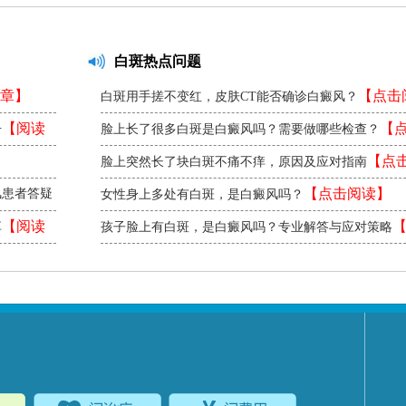
白斑热点问题
章】
【点击
白斑用手搓不变红，皮肤CT能否确诊白癜风？
【阅读
【
册
脸上长了很多白斑是白癜风吗？需要做哪些检查？
读】
【点
脸上突然长了块白斑不痛不痒，原因及应对指南
读】
【点击阅读】
风患者答疑
女性身上多处有白斑，是白癜风吗？
【阅读
享
孩子脸上有白斑，是白癜风吗？专业解答与应对策略
阅读】