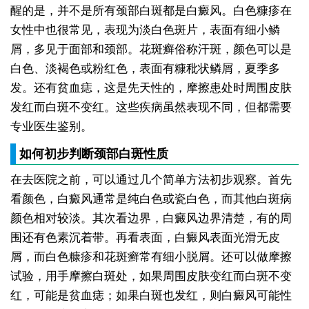
醒的是，并不是所有颈部白斑都是白癜风。白色糠疹在
女性中也很常见，表现为淡白色斑片，表面有细小鳞
屑，多见于面部和颈部。花斑癣俗称汗斑，颜色可以是
白色、淡褐色或粉红色，表面有糠秕状鳞屑，夏季多
发。还有贫血痣，这是先天性的，摩擦患处时周围皮肤
发红而白斑不变红。这些疾病虽然表现不同，但都需要
专业医生鉴别。
如何初步判断颈部白斑性质
在去医院之前，可以通过几个简单方法初步观察。首先
看颜色，白癜风通常是纯白色或瓷白色，而其他白斑病
颜色相对较淡。其次看边界，白癜风边界清楚，有的周
围还有色素沉着带。再看表面，白癜风表面光滑无皮
屑，而白色糠疹和花斑癣常有细小脱屑。还可以做摩擦
试验，用手摩擦白斑处，如果周围皮肤变红而白斑不变
红，可能是贫血痣；如果白斑也发红，则白癜风可能性