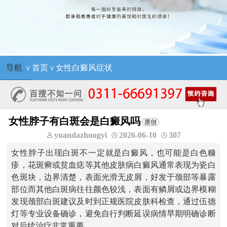
导航
ν
首页
ν
女性白癜风症状
女性脖子有白斑会是白癜风吗
yuandazhongyi
2026-06-10
307
女性脖子出现白斑不一定就是白癜风，也可能是白色糠
疹，花斑癣或贫血痣等其他皮肤病白癜风通常表现为瓷白
色斑块，边界清楚，表面光滑无皮屑，好发于颈部等暴露
部位而其他白斑病往往颜色较浅，表面有鳞屑或边界模糊
发现颈部白斑建议及时到正规医院皮肤科检查，通过伍德
灯等专业设备确诊，避免自行判断延误病情早期明确诊断
对后续治疗非常重要。