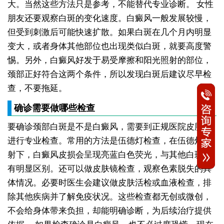
大。当然这些方法只是参考，不能替代专业诊断。
女性
朋友还要观察白斑的变化速度。白癜风一般发展较慢，
但受到刺激后可能快速扩散。如果白斑在几个月内明显
变大，或者身体其他部位也出现类似白斑，就要高度警
惕。另外，白癜风好发于易受摩擦和阳光照射的部位，
颈部正好符合这两个条件，所以发现白斑后建议尽早检
查，不要拖延。
确诊需要做哪些检查
要确诊颈部白斑是不是白癜风，需要到正规医院皮肤科
进行专业检查。常用的方法是伍德灯检查，在伍德灯照
射下，白癜风皮损会呈现亮蓝白色荧光，与其他白斑病
有明显区别。还可以做皮肤镜检查，观察色素脱失的具
体情况。必要时医生会建议做皮肤活检或血液检查，排
除其他疾病并了解免疫状况。这些检查都无创或微创，
不会给身体带来负担，却能明确诊断，为后续治疗提供