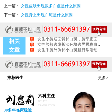
女性尾椎骨白斑是白癜风吗后背浅色皮损判断
女生腰窝长白斑凹陷脱色 警惕白癜风迹象
上一篇：
女性皮肤出现很多白点是什么原因
眼角细小白点、眼周浅色斑块，严重吗
下一篇：
女性身上出现白斑是什么原因
女性肩膀后侧长白块后背肩颈连接处发白怎么回事
女生鼻翼下方长淡白斑怎么回事？鼻下皮肤发白原因详解
女性膝盖后方腿窝淡白斑是怎么回事 隐蔽处白斑咨询
女生小腿迎面骨长白斑，腿部正面发白解答
女性脸颊边缘长淡色块边界模糊白斑是怎么回事
相关
女生手腕外侧长小白斑且日常活动发白，警惕白癜风信号
文章
女生后腰中间长淡色斑腰部正中发白要紧吗
女性前臂浅色斑块日晒后白斑会更明显吗
推荐医生
更多>
六科主任
ONLINE
TRANSLATION
30多年临床经验