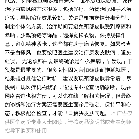
依据。
如果检查确诊是白癜风，也不必过度恐慌。现在
治疗白癜风的方法很多，包括光疗、药物治疗和手术治
疗等，早期治疗效果较好。关键是根据病情分期分型，
制定个体化方案。治疗期间要避免颈部皮肤受到摩擦和
暴晒，少戴项链等饰品，选择宽松衣物。保持规律作
息，避免精神紧张，这些都有助于病情恢复。如果检查
不是白癜风，也要按照医生建议治疗原发皮肤病，避免
延误。
无论颈部白斑最终确诊是什么疾病，早发现早干
预都是最重要的。很多女性因为害怕确诊而拖延就医，
结果错过最佳治疗时机。建议发现颈部皮肤异常后，尽
快到正规医疗机构就诊，通过专业检查明确诊断。现在
网络咨询也很方便，可以先在线了解相关情况，但最终
的诊断和治疗方案还需要医生面诊后确定。保持平和心
女生脚踝骨节凸起处长白斑 脱色原因与应对方法
态，积极配合检查，才能早日解决皮肤问题。
本广告仅
女性小腿冒出小白点，浅色斑点是白癜风吗
供医学药学专业人士阅读，请按药品说明书或者在药师
女性全身零星长浅白点多处小块白斑是什么
指导下购买和使用
女性手指关节长小白块指关节发白会不会扩