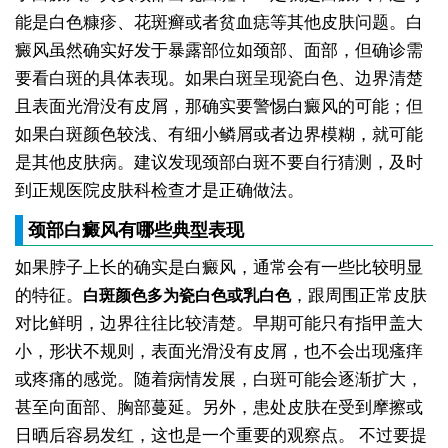
能是白色糠疹、花斑癣或者贫血痣等其他皮肤问题。白
癜风虽然确实好发于暴露部位如颈部、面部，但确诊需
要看白斑的具体表现。如果白斑呈现瓷白色、边界清楚
且表面光滑没有皮屑，那确实要警惕白癜风的可能；但
如果白斑颜色较浅、有细小鳞屑或者边界模糊，就可能
是其他皮肤病。建议发现颈部白斑不要自行猜测，及时
到正规医院皮肤科检查才是正确做法。
颈部白癜风有哪些典型表现
如果脖子上长的确实是白癜风，通常会有一些比较明显
的特征。
，跟周围正常皮肤
白斑颜色多为瓷白色或乳白色
对比鲜明，边界往往比较清楚。早期可能只有指甲盖大
小，形状不规则，表面光滑没有皮屑，也不会出现瘙痒
或疼痛的感觉。随着病情发展，白斑可能会逐渐扩大，
甚至向面部、胸部蔓延。另外，患处皮肤在受到摩擦或
日晒后容易发红，这也是一个重要的观察点。
不过要提