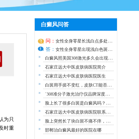
白癜风问答
问：
女性全身零星长浅白点多处小
答：
块白斑是什么
女性全身零星出现浅白色斑
点，多处
白癜风照美国308激光多久会出现效
果？
石家庄远大中医皮肤病医院简介
石家庄远大中医皮肤病医院医生
白斑用手搓不变红，皮肤CT能否确
诊白癜风？
`308准分子激光治疗仪品牌深度解
析：专业视角下的优选指南`
脸上长了很多白斑是白癜风吗？需
要做哪些检查？
石家庄远大中医皮肤病医院联系方
认为只
式地址
脸上突然长了块白斑不痛不痒，原
及时重
因及应对指南
邯郸治白癜风最好的医院在哪