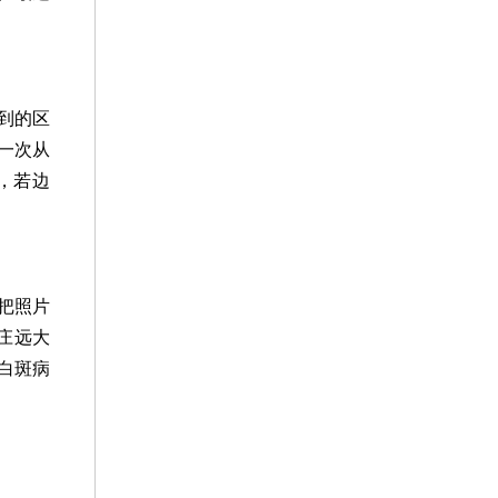
到的区
一次从
，若边
把照片
庄远大
白斑病