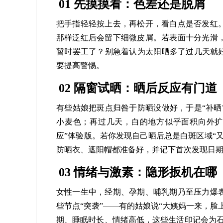
01 先摸摸看：色差还是脱屑
把手指轻轻按上去，再松开，看白点是否发红
那样泛红后会留下细微皮屑。若表面十分光滑
暂时罢工了？别急着认为太阳晒多了过几天就好
要提高警惕。
02 隔窗试晒：晒后反应有门道
有些姑娘把斑点归咎于防晒没做好，于是“补晒
小麦色；再过几天，白的地方似乎面积向外扩
应”体验版。若你发现自己晒后总是白斑区域“
防晒衣、遮阳帽都准备好，并记下首次发现日
03 情绪与激素：隐形扳机在哪
女性一生中，经期、孕期、哺乳期乃至压力爆
些节点“突袭”——有的姑娘说“大姨妈一来，
期、睡眠时长、情绪高低，这些生活印记会为石