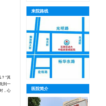
来院路线
？”其
先到一
医院简介
时，心