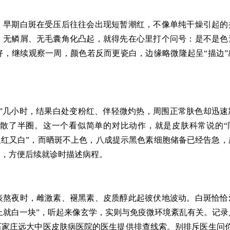
。早期白斑在受压后往往会出现短暂潮红，不像单纯干燥引起的
，无鳞屑、无毛囊角化凸起，就得先在心里打个问号：是不是色
，继续观察一周，颜色若反而更瓷白，边缘略微隆起呈“描边”
”几小时，结果白处变粉红、伴轻微灼热，周围正常肤色却迅速
散了半圈。这一个看似简单的对比动作，就是皮肤科常说的“
又红又白”，而晒斑不上色，八成提示黑色素细胞储备已经告急，
期，方便后续就诊时描述病程。
表熬夜时，雌激素、褪黑素、皮质醇此起彼伏地波动。白斑恰恰
脸上就白一块”，听起来像玄学，实则与免疫微环境紊乱有关。记录
家庄远大中医皮肤病医院的医生提供排查线索。别排斥医生问你