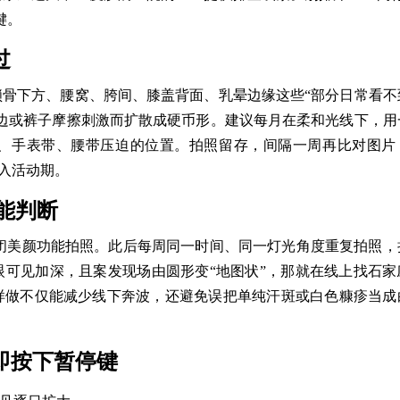
键。
过
骨下方、腰窝、胯间、膝盖背面、乳晕边缘这些“部分日常看不
边或裤子摩擦刺激而扩散成硬币形。建议每月在柔和光线下，用
、手表带、腰带压迫的位置。拍照留存，间隔一周再比对图片
进入活动期。
就能判断
闭美颜功能拍照。此后每周同一时间、同一灯光角度重复拍照，
可见加深，且案发现场由圆形变“地图状”，那就在线上找石家
样做不仅能减少线下奔波，还避免误把单纯汗斑或白色糠疹当成
即按下暂停键