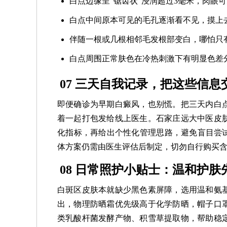
白点边缘呈“锯齿状”浸润超过3毫米，肉眼
白点中间原本可见的毛孔逐渐看不见，摸上
伴随一根或几根相邻毛发根部变白，哪怕只
白点周围正常肤色在冷热刺激下有明显色差
07 三天自我记录，把这些信息
即便确诊为早期白癜风，也别慌。把三天内白
着一起打包发给线上医生。石家庄远大中医皮
化指标，再给出个性化管理思路，避免盲目尝试
体方案仍需由医生评估后制定，切勿自行购买
08 日常照护小贴士：温和护肤
白斑区皮肤本就缺少黑色素屏障，选用温和氨
出，物理防晒霜优先级高于化学防晒，帽子口
类乳酸杆菌发酵产物、积雪草提取物，帮助稳定