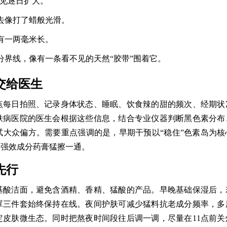
可见逐日扩大。
去像打了蜡般光滑。
有一两毫米长。
分界线，像有一条看不见的天然“胶带”围着它。
交给医生
点每日拍照、记录身体状态、睡眠、饮食辣的甜的频次、经期状
肤病医院的医生会根据这些信息，结合专业仪器判断黑色素分布
大众偏方。需要重点强调的是，早期干预以“稳住”色素岛为核
含强效成分药膏猛擦一通。
先行
基酸洁面，避免含酒精、香精、猛酸的产品。早晚基础保湿后，
罩三件套始终保持在线。夜间护肤可减少猛料抗老成分频率，多
皮肤微生态。同时把熬夜时间段往后调一调，尽量在11点前关