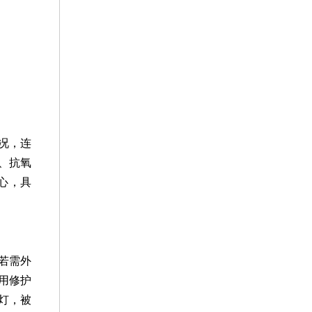
况，连
、抗氧
心，具
若需外
用修护
灯，被