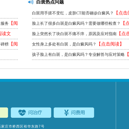
白斑热点问题
【点击
白斑用手搓不变红，皮肤CT能否确诊白癜风？
【阅
【
导服务
脸上长了很多白斑是白癜风吗？需要做哪些检查？
读】
阅读文
【点
脸上突然长了块白斑不痛不痒，原因及应对指南
读】
【阅
【点击阅读】
口碑榜
女性身上多处有白斑，是白癜风吗？
孩子脸上有白斑，是白癜风吗？专业解答与应对策略
阅读】
石家庄市桥西区裕华东路7号