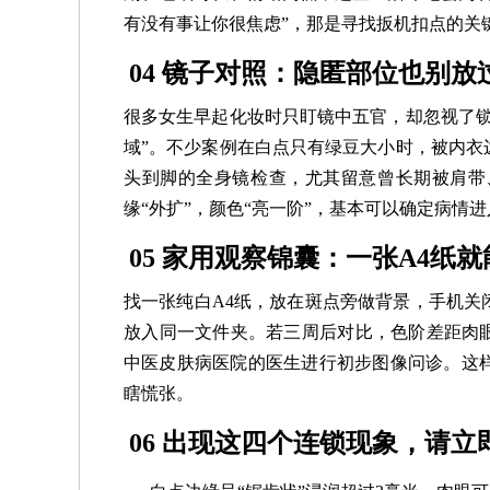
有没有事让你很焦虑”，那是寻找扳机扣点的关
04 镜子对照：隐匿部位也别放
很多女生早起化妆时只盯镜中五官，却忽视了锁
域”。不少案例在白点只有绿豆大小时，被内衣
头到脚的全身镜检查，尤其留意曾长期被肩带
缘“外扩”，颜色“亮一阶”，基本可以确定病情
05 家用观察锦囊：一张A4纸
找一张纯白A4纸，放在斑点旁做背景，手机关
放入同一文件夹。若三周后对比，色阶差距肉眼
中医皮肤病医院的医生进行初步图像问诊。这
瞎慌张。
06 出现这四个连锁现象，请立