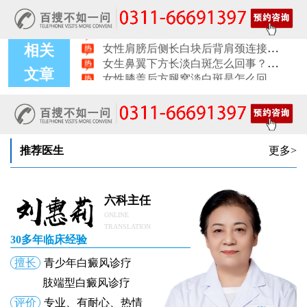
女生腰窝长白斑凹陷脱色 警惕白癜风迹象
眼角细小白点、眼周浅色斑块，严重吗
女性肩膀后侧长白块后背肩颈连接处发白怎么回事
女生鼻翼下方长淡白斑怎么回事？鼻下皮肤发白原因详解
相关
女性膝盖后方腿窝淡白斑是怎么回事 隐蔽处白斑咨询
文章
女生小腿迎面骨长白斑，腿部正面发白解答
女性脸颊边缘长淡色块边界模糊白斑是怎么回事
女生手腕外侧长小白斑且日常活动发白，警惕白癜风信号
女生后腰中间长淡色斑腰部正中发白要紧吗
推荐医生
更多>
六科主任
ONLINE
TRANSLATION
30多年临床经验
擅长
青少年白癜风诊疗
肢端型白癜风诊疗
评价
专业、有耐心、热情