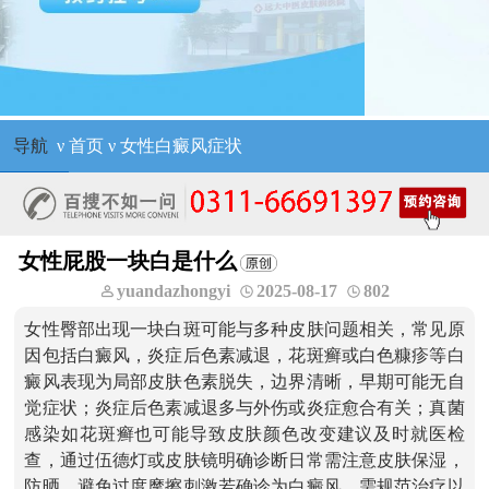
导航
ν
首页
ν
女性白癜风症状
女性屁股一块白是什么
yuandazhongyi
2025-08-17
802
女性臀部出现一块白斑可能与多种皮肤问题相关，常见原
因包括白癜风，炎症后色素减退，花斑癣或白色糠疹等白
癜风表现为局部皮肤色素脱失，边界清晰，早期可能无自
觉症状；炎症后色素减退多与外伤或炎症愈合有关；真菌
感染如花斑癣也可能导致皮肤颜色改变建议及时就医检
查，通过伍德灯或皮肤镜明确诊断日常需注意皮肤保湿，
防晒，避免过度摩擦刺激若确诊为白癜风，需规范治疗以