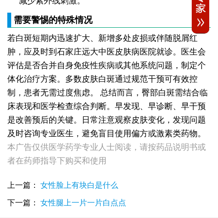
减少紫外线刺激。
需要警惕的特殊情况
若白斑短期内迅速扩大、新增多处皮损或伴随脱屑红
肿，应及时到石家庄远大中医皮肤病医院就诊。医生会
评估是否合并自身免疫性疾病或其他系统问题，制定个
体化治疗方案。多数皮肤白斑通过规范干预可有效控
制，患者无需过度焦虑。
总结而言，臀部白斑需结合临
床表现和医学检查综合判断。早发现、早诊断、早干预
是改善预后的关键。日常注意观察皮肤变化，发现问题
及时咨询专业医生，避免盲目使用偏方或激素类药物。
本广告仅供医学药学专业人士阅读，请按药品说明书或
女性后背腰窝长小白点凹陷处色素变淡，是白癜风早期症状吗
者在药师指导下购买和使用
女生脚踝骨节凸起处长白斑 脱色原因与应对方法
女性小腿冒出小白点，浅色斑点是白癜风吗
上一篇：
女性脸上有块白是什么
女性全身零星长浅白点多处小块白斑是什么
女性手指关节长小白块指关节发白会不会扩
下一篇：
女性腿上一片一片白点点
女性尾椎骨白斑是白癜风吗后背浅色皮损判断