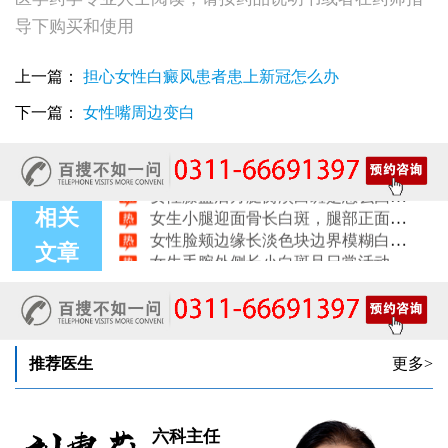
女性全身零星长浅白点多处小块白斑是什么
导下购买和使用
女性手指关节长小白块指关节发白会不会扩
女性尾椎骨白斑是白癜风吗后背浅色皮损判断
上一篇：
担心女性白癜风患者患上新冠怎么办
女生腰窝长白斑凹陷脱色 警惕白癜风迹象
眼角细小白点、眼周浅色斑块，严重吗
下一篇：
女性嘴周边变白
女性肩膀后侧长白块后背肩颈连接处发白怎么回事
女生鼻翼下方长淡白斑怎么回事？鼻下皮肤发白原因详解
女性膝盖后方腿窝淡白斑是怎么回事 隐蔽处白斑咨询
女生小腿迎面骨长白斑，腿部正面发白解答
相关
女性脸颊边缘长淡色块边界模糊白斑是怎么回事
女生手腕外侧长小白斑且日常活动发白，警惕白癜风信号
文章
女生后腰中间长淡色斑腰部正中发白要紧吗
推荐医生
更多>
六科主任