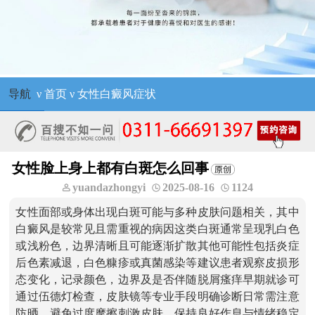
导航
ν
首页
ν
女性白癜风症状
女性脸上身上都有白斑怎么回事
yuandazhongyi
2025-08-16
1124
女性面部或身体出现白斑可能与多种皮肤问题相关，其中
白癜风是较常见且需重视的病因这类白斑通常呈现乳白色
或浅粉色，边界清晰且可能逐渐扩散其他可能性包括炎症
后色素减退，白色糠疹或真菌感染等建议患者观察皮损形
态变化，记录颜色，边界及是否伴随脱屑瘙痒早期就诊可
通过伍德灯检查，皮肤镜等专业手段明确诊断日常需注意
防晒，避免过度摩擦刺激皮肤，保持良好作息与情绪稳定