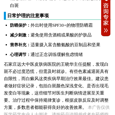
白斑
日常护理的注意事项
外出时使用SPF30+的物理防晒霜
防晒保护：
避免使用含酒精或果酸的护肤品
减少刺激：
适量摄入富含酪氨酸的豆制品和坚果
营养补充：
通过正念训练缓解焦虑情绪
心理调节：
石家庄远大中医皮肤病医院的王晓华主任提醒，发现白
斑不必过度恐慌，但需及时就诊。有些色素减退斑具有
自限性，而白癜风这类疾病早期治疗效果最佳。建议患
者做好症状记录，包括白斑颜色深浅变化、是否出现毛
发变白等现象，这些细节对医生判断病情进展至关重
要。治疗过程中保持规律复诊，根据皮肤反应及时调整
女性后背腰窝长小白点凹陷处色素变淡，是白癜风早期症状吗
方案，多数患者都能获得良好的改善效果。
本广告仅供
女生脚踝骨节凸起处长白斑 脱色原因与应对方法
医学药学专业人士阅读，请按药品说明书或者在药师指
女性小腿冒出小白点，浅色斑点是白癜风吗