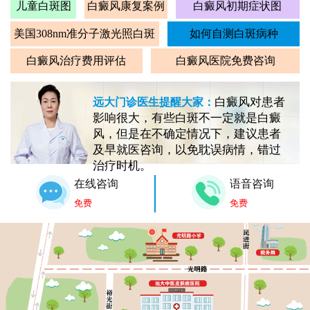
儿童白斑图
白癜风康复案例
白癜风初期症状图
美国308nm准分子激光照白斑
如何自测白斑病种
白癜风治疗费用评估
白癜风医院免费咨询
白癜风对患者
远大门诊医生提醒大家：
影响很大，有些白斑不一定就是白癜
风，但是在不确定情况下，建议患者
及早就医咨询，以免耽误病情，错过
治疗时机。
在线咨询
语音咨询
免费
免费