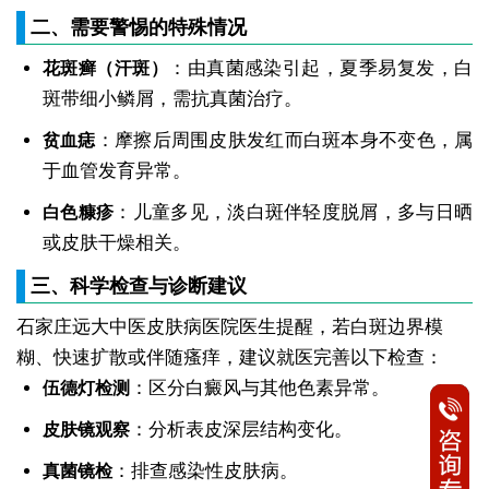
二、需要警惕的特殊情况
：由真菌感染引起，夏季易复发，白
花斑癣（汗斑）
斑带细小鳞屑，需抗真菌治疗。
：摩擦后周围皮肤发红而白斑本身不变色，属
贫血痣
于血管发育异常。
：儿童多见，淡白斑伴轻度脱屑，多与日晒
白色糠疹
或皮肤干燥相关。
三、科学检查与诊断建议
石家庄远大中医皮肤病医院医生提醒，若白斑边界模
糊、快速扩散或伴随瘙痒，建议就医完善以下检查：
：区分白癜风与其他色素异常。
伍德灯检测
：分析表皮深层结构变化。
皮肤镜观察
：排查感染性皮肤病。
真菌镜检