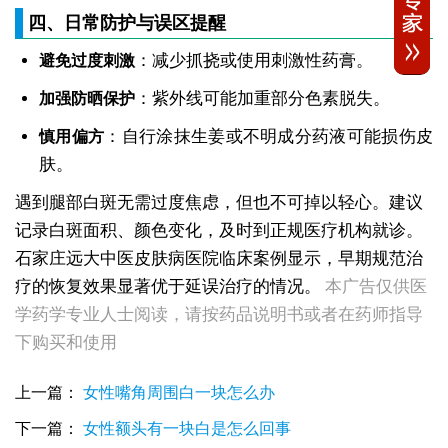
四、日常防护与误区提醒
：减少抓挠或使用刺激性药膏。
避免过度刺激
：紫外线可能加重部分色素脱失。
加强防晒保护
：自行涂抹生姜或不明成分药液可能损伤皮
慎用偏方
肤。
遇到腿部白斑无需过度焦虑，但也不可掉以轻心。建议
记录白斑面积、颜色变化，及时到正规医疗机构就诊。
石家庄远大中医皮肤病医院临床案例显示，早期规范治
女生脚踝骨节凸起处长白斑 脱色原因与应对方法
疗的恢复效果显著优于延误治疗的情况。
本广告仅供医
女性小腿冒出小白点，浅色斑点是白癜风吗
学药学专业人士阅读，请按药品说明书或者在药师指导
女性全身零星长浅白点多处小块白斑是什么
下购买和使用
女性手指关节长小白块指关节发白会不会扩
女性尾椎骨白斑是白癜风吗后背浅色皮损判断
女生腰窝长白斑凹陷脱色 警惕白癜风迹象
上一篇：
女性嘴角周围白一块怎么办
眼角细小白点、眼周浅色斑块，严重吗
下一篇：
女性额头有一块白是怎么回事
女性肩膀后侧长白块后背肩颈连接处发白怎么回事