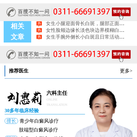
女生鼻翼下方长淡白斑怎么回事？鼻下皮肤发白原因详解
女性膝盖后方腿窝淡白斑是怎么回事 隐蔽处白斑咨询
女生小腿迎面骨长白斑，腿部正面发白解答
女性脸颊边缘长淡色块边界模糊白斑是怎么回事
相关
女生手腕外侧长小白斑且日常活动发白，警惕白癜风信号
文章
女生后腰中间长淡色斑腰部正中发白要紧吗
女性前臂浅色斑块日晒后白斑会更明显吗
推荐医生
更多>
六科主任
ONLINE
TRANSLATION
30多年临床经验
擅长
青少年白癜风诊疗
肢端型白癜风诊疗