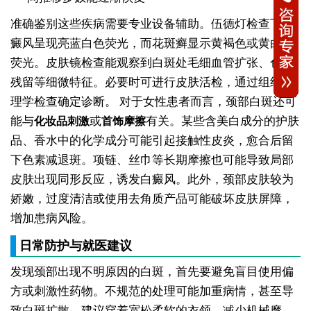
准确鉴别这些疾病需要专业设备辅助。伍德灯检查下白
癜风呈现亮蓝白色荧光，而花斑癣显示黄褐色或黄白色
荧光。皮肤镜检查能观察到白斑处毛细血管扩张、色素
残留等细微特征。必要时可进行皮肤活检，通过组织病
理学检查确定诊断。
对于女性患者而言，颈部白斑还可
能与
或
有关。某些含美白成分的护肤
化妆品刺激
首饰摩擦
品、香水中的化学成分可能引起接触性皮炎，愈合后留
下色素减退斑。项链、丝巾等长期摩擦也可能导致局部
皮肤出现同形反应，诱发白癜风。此外，颈部皮肤较为
娇嫩，过度清洁或使用去角质产品可能破坏皮肤屏障，
增加患病风险。
日常防护与就医建议
发现颈部出现不明原因的白斑，首先要避免盲目使用偏
方或刺激性药物。不规范的处理可能加重病情，甚至导
致白斑扩散。建议穿着宽松柔软的衣领，减少机械摩