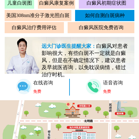
儿童白斑图
白癜风康复案例
白癜风初期症状图
美国308nm准分子激光照白斑
如何自测白斑病种
白癜风治疗费用评估
白癜风医院免费咨询
白癜风对患者
远大门诊医生提醒大家：
影响很大，有些白斑不一定就是白癜
风，但是在不确定情况下，建议患者
及早就医咨询，以免耽误病情，错过
治疗时机。
在线咨询
语音咨询
免费
免费