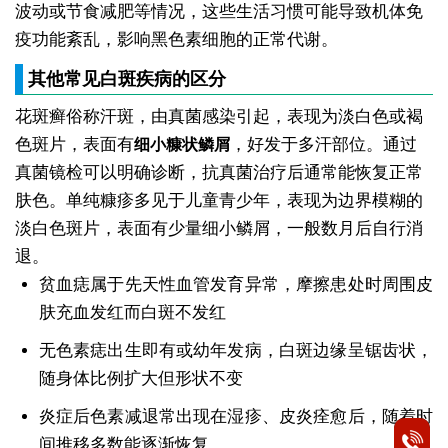
波动或节食减肥等情况，这些生活习惯可能导致机体免
疫功能紊乱，影响黑色素细胞的正常代谢。
其他常见白斑疾病的区分
花斑癣俗称汗斑，由真菌感染引起，表现为淡白色或褐
色斑片，表面有
，好发于多汗部位。通过
细小糠状鳞屑
真菌镜检可以明确诊断，抗真菌治疗后通常能恢复正常
肤色。单纯糠疹多见于儿童青少年，表现为边界模糊的
淡白色斑片，表面有少量细小鳞屑，一般数月后自行消
退。
贫血痣属于先天性血管发育异常，摩擦患处时周围皮
肤充血发红而白斑不发红
无色素痣出生即有或幼年发病，白斑边缘呈锯齿状，
随身体比例扩大但形状不变
炎症后色素减退常出现在湿疹、皮炎痊愈后，随着时
间推移多数能逐渐恢复