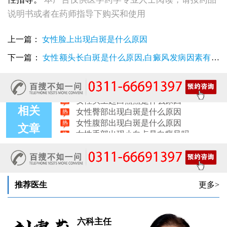
女性患上白癜风是什么原因导致的
说明书或者在药师指导下购买和使用
女性脸部白斑出现的原因有哪些
女性后颈长小白点的原因有哪些
上一篇：
女性脸上出现白斑是什么原因
女性脸上出现白斑是什么原因
女性耳朵旁皮肤发白是什么原因造成的
下一篇：
女性额头长白斑是什么原因,白癜风发病因素有哪
女性患上白癜风能治好吗 发病原因主要有哪些
些
女性眉毛处长白斑是什么因素导致的
女性头上起白点点是什么原因
女性臀部出现白斑是什么原因
相关
女性腹部出现白斑是什么原因
女性手部出现小白点是白癜风吗
文章
女性小腿长白斑的原因是什么
女性皮肤上有白斑是什么原因
女性腿上长白斑的原因有哪些
推荐医生
更多>
六科主任