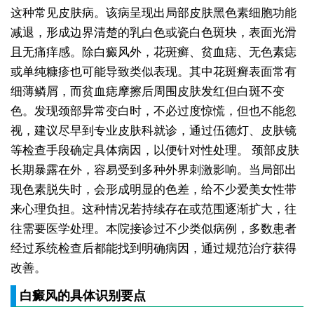
这种常见皮肤病。该病呈现出局部皮肤黑色素细胞功能
减退，形成边界清楚的乳白色或瓷白色斑块，表面光滑
且无痛痒感。除白癜风外，花斑癣、贫血痣、无色素痣
或单纯糠疹也可能导致类似表现。其中花斑癣表面常有
细薄鳞屑，而贫血痣摩擦后周围皮肤发红但白斑不变
色。发现颈部异常变白时，不必过度惊慌，但也不能忽
视，建议尽早到专业皮肤科就诊，通过伍德灯、皮肤镜
等检查手段确定具体病因，以便针对性处理。
颈部皮肤
长期暴露在外，容易受到多种外界刺激影响。当局部出
现色素脱失时，会形成明显的色差，给不少爱美女性带
来心理负担。这种情况若持续存在或范围逐渐扩大，往
往需要医学处理。本院接诊过不少类似病例，多数患者
经过系统检查后都能找到明确病因，通过规范治疗获得
改善。
白癜风的具体识别要点