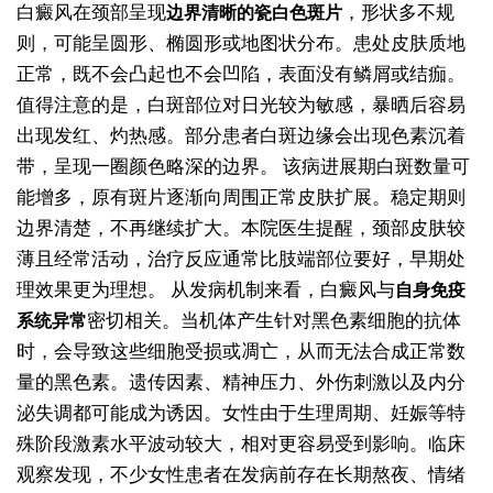
白癜风在颈部呈现
，形状多不规
边界清晰的瓷白色斑片
则，可能呈圆形、椭圆形或地图状分布。患处皮肤质地
正常，既不会凸起也不会凹陷，表面没有鳞屑或结痂。
值得注意的是，白斑部位对日光较为敏感，暴晒后容易
出现发红、灼热感。部分患者白斑边缘会出现色素沉着
带，呈现一圈颜色略深的边界。
该病进展期白斑数量可
能增多，原有斑片逐渐向周围正常皮肤扩展。稳定期则
边界清楚，不再继续扩大。本院医生提醒，颈部皮肤较
薄且经常活动，治疗反应通常比肢端部位要好，早期处
理效果更为理想。
从发病机制来看，白癜风与
自身免疫
密切相关。当机体产生针对黑色素细胞的抗体
系统异常
时，会导致这些细胞受损或凋亡，从而无法合成正常数
量的黑色素。遗传因素、精神压力、外伤刺激以及内分
泌失调都可能成为诱因。女性由于生理周期、妊娠等特
殊阶段激素水平波动较大，相对更容易受到影响。临床
观察发现，不少女性患者在发病前存在长期熬夜、情绪