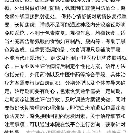
擦。外出时做好物理防晒，佩戴围巾或使用防晒伞，避
免紫外线直接照射患处。
保持心情舒畅对病情恢复很重
要。长期焦虑、睡眠不足可能通过神经内分泌途径影响
免疫系统，不利于色素恢复。规律作息、均衡饮食，适
当补充富含酪氨酸的食物如豆制品、瘦肉等，有助于黑
色素合成。但需要强调的是，饮食调理只是辅助手段，
不能替代正规治疗。
建议及时到正规医疗机构皮肤科就
诊，由专业医生评估病情后制定个性化方案。治疗方法
包括光疗、外用药物以及中医中药等综合手段。具体治
疗方案需要根据白斑面积、分期分型以及个体差异来确
定。治疗期间要有耐心，色素恢复通常需要一定周期。
定期复诊让医生评估疗效，及时调整方案很关键。同时
要做好长期管理的心理准备，即使白斑消退后也需注意
预防复发，避免接触可能的诱发因素。关于治疗细节和
注意事项，可以通过本院在线平台进行咨询，获取针对
女性皮肤出现白斑是什么原因引起的
性指导。
本广告仅供医学药学专业人士阅读，请按药品