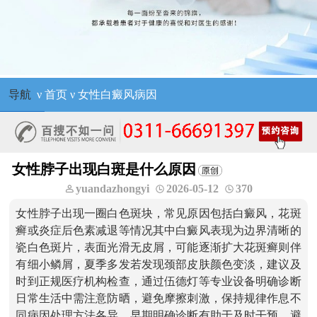
导航
ν
首页
ν
女性白癜风病因
女性脖子出现白斑是什么原因
yuandazhongyi
2026-05-12
370
女性脖子出现一圈白色斑块，常见原因包括白癜风，花斑
癣或炎症后色素减退等情况其中白癜风表现为边界清晰的
瓷白色斑片，表面光滑无皮屑，可能逐渐扩大花斑癣则伴
有细小鳞屑，夏季多发若发现颈部皮肤颜色变淡，建议及
时到正规医疗机构检查，通过伍德灯等专业设备明确诊断
日常生活中需注意防晒，避免摩擦刺激，保持规律作息不
同病因处理方法各异，早期明确诊断有助于及时干预，避